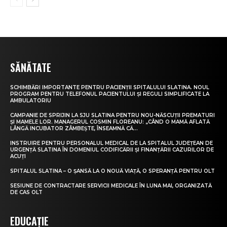
SĂNĂTATE
SCHIMBĂRI IMPORTANTE PENTRU PACIENȚII SPITALULUI SLATINA. NOUL
PROGRAM PENTRU TELEFONUL PACIENTULUI ȘI REGULI SIMPLIFICATE LA
AMBULATORIU
CAMPANIE DE SPRIJIN LA SJU SLATINA PENTRU NOU-NĂSCUȚII PREMATURI
ȘI MAMELE LOR. MANAGERUL COSMIN FLOREANU: „CÂND O MAMĂ AFLATĂ
LÂNGĂ INCUBATOR ZÂMBEȘTE, ÎNSEAMNĂ CĂ...
INSTRUIRE PENTRU PERSONALUL MEDICAL DE LA SPITALUL JUDEȚEAN DE
URGENȚĂ SLATINA ÎN DOMENIUL CODIFICĂRII ȘI FINANȚĂRII CAZURILOR DE
ACUȚI
SPITALUL SLATINA – O ȘANSĂ LA O NOUĂ VIAȚĂ, O SPERANȚĂ PENTRU OLT
SESIUNE DE CONTRACTARE SERVICII MEDICALE ÎN LUNA MAI, ORGANIZATĂ
DE CAS OLT
EDUCAȚIE