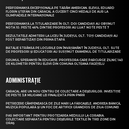
PERFORMANȚĂ EXCEPȚIONALĂ PE TĂRÂM AMERICAN. ELEVUL EDUARD
FLORIN ȘTEFAN DIN CARACAL A CUCERIT CINCI MEDALII DE AUR LA
OLIMPIADELE INTERNAȚIONALE
PERFORMANȚĂ LA TITULARIZARE ÎN OLT: DOI CANDIDAȚI AU OBȚINUT
NOTA 10. PESTE 46% DINTRE PROFESORI AU LUAT NOTE PESTE 7
REZULTATELE ADMITERII LA LICEU ÎN JUDEȚUL OLT. TOȚI CANDIDAȚII AU
FOST REPARTIZAȚI DIN PRIMA ETAPĂ
BĂTĂLIE STRÂNSĂ PE LOCURILE DIN ÎNVĂȚĂMÂNT ÎN JUDEȚUL OLT. SUTE
DE PROFESORI ȘI EDUCATORI AU SUSȚINUT EXAMENUL DE TITULARIZARE
DRUMUL SPERANȚEI ÎN EDUCAȚIE. PROFESORA CARE PARCURGE ZILNIC 140
DE KILOMETRI PENTRU ELEVII DIN COMUNA OLTEANĂ FĂGEȚELU
ADMINISTRAȚIE
CARACAL ARE UN NOU CENTRU DE COLECTARE A DEȘEURILOR. INVESTIȚIE
DE PESTE 3,8 MILIOANE LEI FINALIZATĂ PRIN PNRR
PETRECERE CÂMPENEASCĂ DE ZILE MARI LA FĂRCAȘELE. ANDREEA BĂNICĂ,
MUZICĂ POPULARĂ ȘI UN FOC DE ARTIFICII GRANDIOS DE ZIUA COMUNEI
PAS IMPORTANT PENTRU PROTEJAREA MEDIULUI LA CORABIA.
COLECTARE SEPARATĂ PENTRU DEȘEURILE TEXTILE ÎN TREI ZONE DIN
ORAȘ