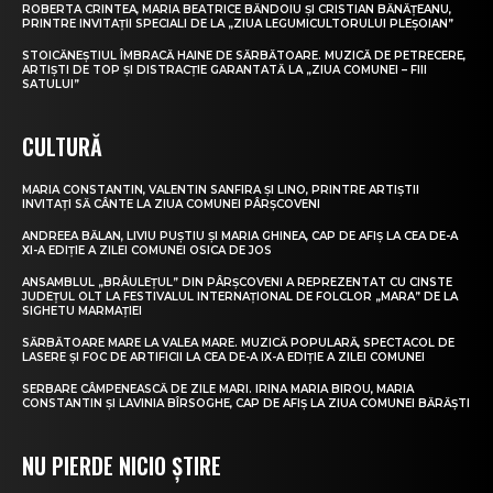
ROBERTA CRINTEA, MARIA BEATRICE BĂNDOIU ȘI CRISTIAN BĂNĂȚEANU,
PRINTRE INVITAȚII SPECIALI DE LA „ZIUA LEGUMICULTORULUI PLEȘOIAN”
STOICĂNEȘTIUL ÎMBRACĂ HAINE DE SĂRBĂTOARE. MUZICĂ DE PETRECERE,
ARTIȘTI DE TOP ȘI DISTRACȚIE GARANTATĂ LA „ZIUA COMUNEI – FIII
SATULUI”
CULTURĂ
MARIA CONSTANTIN, VALENTIN SANFIRA ȘI LINO, PRINTRE ARTIȘTII
INVITAȚI SĂ CÂNTE LA ZIUA COMUNEI PÂRȘCOVENI
ANDREEA BĂLAN, LIVIU PUȘTIU ȘI MARIA GHINEA, CAP DE AFIȘ LA CEA DE-A
XI-A EDIȚIE A ZILEI COMUNEI OSICA DE JOS
ANSAMBLUL „BRÂULEȚUL” DIN PÂRȘCOVENI A REPREZENTAT CU CINSTE
JUDEȚUL OLT LA FESTIVALUL INTERNAȚIONAL DE FOLCLOR „MARA” DE LA
SIGHETU MARMAȚIEI
SĂRBĂTOARE MARE LA VALEA MARE. MUZICĂ POPULARĂ, SPECTACOL DE
LASERE ȘI FOC DE ARTIFICII LA CEA DE-A IX-A EDIȚIE A ZILEI COMUNEI
SERBARE CÂMPENEASCĂ DE ZILE MARI. IRINA MARIA BIROU, MARIA
CONSTANTIN ȘI LAVINIA BÎRSOGHE, CAP DE AFIȘ LA ZIUA COMUNEI BĂRĂȘTI
NU PIERDE NICIO ȘTIRE