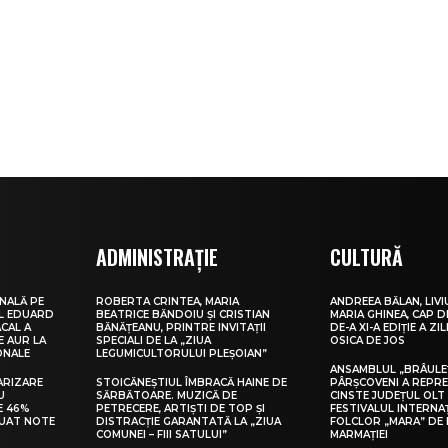
ADMINISTRAȚIE
CULTURĂ
NALĂ PE
ROBERTA CRINTEA, MARIA
ANDREEA BĂLAN, LIVI
UL EDUARD
BEATRICE BĂNDOIU ȘI CRISTIAN
MARIA GHINEA, CAP DE
CAL A
BĂNĂȚEANU, PRINTRE INVITAȚII
DE-A XI-A EDIȚIE A ZI
E AUR LA
SPECIALI DE LA „ZIUA
OSICA DE JOS
ONALE
LEGUMICULTORULUI PLEȘOIAN”
ANSAMBLUL „BRÂULE
ARIZARE
STOICĂNEȘTIUL ÎMBRACĂ HAINE DE
PÂRȘCOVENI A REPR
U
SĂRBĂTOARE. MUZICĂ DE
CINSTE JUDEȚUL OLT
E 46%
PETRECERE, ARTIȘTI DE TOP ȘI
FESTIVALUL INTERNA
LUAT NOTE
DISTRACȚIE GARANTATĂ LA „ZIUA
FOLCLOR „MARA” DE 
COMUNEI – FIII SATULUI”
MARMAȚIEI