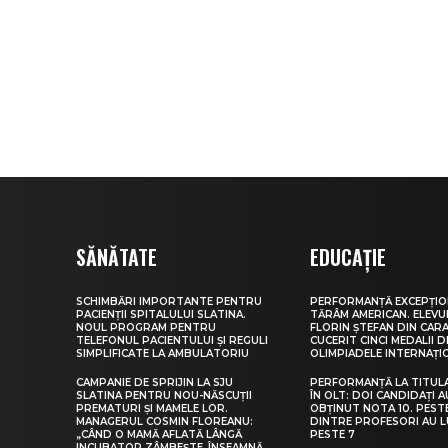
SĂNĂTATE
EDUCAȚIE
SCHIMBĂRI IMPORTANTE PENTRU
PERFORMANȚĂ EXCEPȚIO
PACIENȚII SPITALULUI SLATINA.
TĂRÂM AMERICAN. ELEV
NOUL PROGRAM PENTRU
FLORIN ȘTEFAN DIN CARA
TELEFONUL PACIENTULUI ȘI REGULI
CUCERIT CINCI MEDALII D
SIMPLIFICATE LA AMBULATORIU
OLIMPIADELE INTERNAȚI
CAMPANIE DE SPRIJIN LA SJU
PERFORMANȚĂ LA TITUL
SLATINA PENTRU NOU-NĂSCUȚII
ÎN OLT: DOI CANDIDAȚI A
PREMATURI ȘI MAMELE LOR.
OBȚINUT NOTA 10. PEST
MANAGERUL COSMIN FLOREANU:
DINTRE PROFESORI AU 
„CÂND O MAMĂ AFLATĂ LÂNGĂ
PESTE 7
INCUBATOR ZÂMBEȘTE, ÎNSEAMNĂ