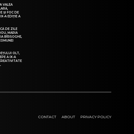
A VALEA
LARĂ,
E ȘI FOC DE
IX-A EDIȚIE A
Ă DE ZILE
IROU, MARIA
IA BÎRSOGHE,
 COMUNEI
DEȚULUI OLT,
EPE A IX-A
 CREATIVITATE
L
CONTACT
ABOUT
PRIVACY POLICY