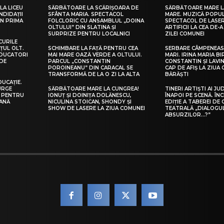
LA LICEU
SĂRBĂTOARE LA SCĂRIȘOARA DE
SĂRBĂTOARE MARE L
NDIDAȚII
SFÂNTA MARIA. SPECTACOL
MARE. MUZICĂ POPU
IN PRIMA
FOLCLORIC CU ANSAMBLUL „DOINA
SPECTACOL DE LASER
OLTULUI” DIN SLATINA ȘI
ARTIFICII LA CEA DE-A 
SURPRIZE PENTRU LOCALNICI
ZILEI COMUNEI
CURILE
ȚUL OLT.
SCHIMBARE LA FAȚĂ PENTRU CEA
SERBARE CÂMPENEASC
EDUCATORI
MAI MARE OAZĂ VERDE A OLTULUI.
MARI. IRINA MARIA B
DE
PARCUL „CONSTANTIN
CONSTANTIN ȘI LAVIN
POROINEANU” DIN CARACAL SE
CAP DE AFIȘ LA ZIUA
TRANSFORMĂ DE LA O ZI LA ALTA
BĂRĂȘTI
DUCAȚIE.
URGE
SĂRBĂTOARE MARE LA CUNGREA!
TINERI ARTIȘTI AI JU
I PENTRU
IONUȚ ȘI DOINIȚA DOLĂNESCU,
ÎNAPOI PE SCENĂ. ÎNC
EANĂ
NICULINA STOICAN, SHONDY ȘI
EDIȚIE A TABEREI DE
SHOW DE LASERE LA ZIUA COMUNEI
TEATRALĂ „DIALOGU
ABSURZILOR…?”