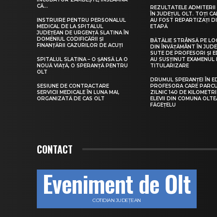
CĂ...
REZULTATELE ADMITERII 
ÎN JUDEȚUL OLT. TOȚI CA
INSTRUIRE PENTRU PERSONALUL
AU FOST REPARTIZAȚI D
MEDICAL DE LA SPITALUL
ETAPĂ
JUDEȚEAN DE URGENȚĂ SLATINA ÎN
DOMENIUL CODIFICĂRII ȘI
BĂTĂLIE STRÂNSĂ PE LO
FINANȚĂRII CAZURILOR DE ACUȚI
DIN ÎNVĂȚĂMÂNT ÎN JUDE
SUTE DE PROFESORI ȘI 
SPITALUL SLATINA – O ȘANSĂ LA O
AU SUSȚINUT EXAMENUL 
NOUĂ VIAȚĂ, O SPERANȚĂ PENTRU
TITULARIZARE
OLT
DRUMUL SPERANȚEI ÎN E
SESIUNE DE CONTRACTARE
PROFESORA CARE PARC
SERVICII MEDICALE ÎN LUNA MAI,
ZILNIC 140 DE KILOMETR
ORGANIZATĂ DE CAS OLT
ELEVII DIN COMUNA OLT
FĂGEȚELU
CONTACT
Eveniment de Olt
COTIDIAN JUDEȚEAN