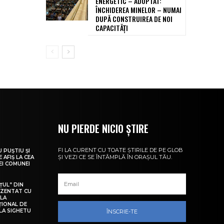
ENERGETIC – ADOPTAT:
ÎNCHIDEREA MINELOR – NUMAI
DUPĂ CONSTRUIREA DE NOI
CAPACITĂȚI
NU PIERDE NICIO ȘTIRE
FI LA CURENT CU TOATE ȘTIRILE DE PE GLOB
U PUȘTIU ȘI
ȘI VEZI CE SE ÎNTÂMPLĂ ÎN ORAȘUL TĂU.
 AFIȘ LA CEA
LEI COMUNEI
ȚUL” DIN
EZENTAT CU
 LA
ȚIONAL DE
LA SIGHETU
ÎNSCRIE-TE