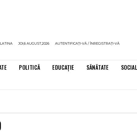
LATINA
JOI,6 AUGUST,2026
AUTENTIFICAȚI-VĂ / ÎNREGISTRAȚI-VĂ
ATE
POLITICĂ
EDUCAȚIE
SĂNĂTATE
SOCIA
9