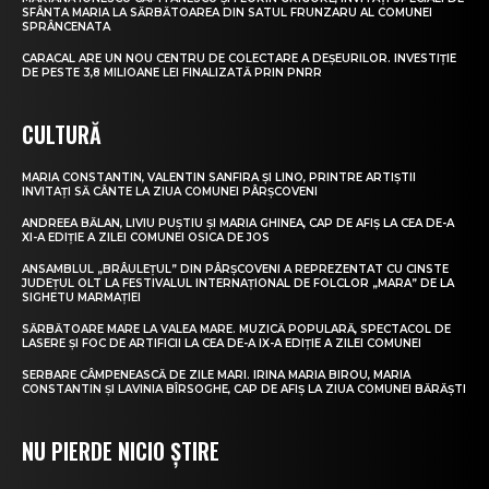
SFÂNTA MARIA LA SĂRBĂTOAREA DIN SATUL FRUNZARU AL COMUNEI
SPRÂNCENATA
CARACAL ARE UN NOU CENTRU DE COLECTARE A DEȘEURILOR. INVESTIȚIE
DE PESTE 3,8 MILIOANE LEI FINALIZATĂ PRIN PNRR
CULTURĂ
MARIA CONSTANTIN, VALENTIN SANFIRA ȘI LINO, PRINTRE ARTIȘTII
INVITAȚI SĂ CÂNTE LA ZIUA COMUNEI PÂRȘCOVENI
ANDREEA BĂLAN, LIVIU PUȘTIU ȘI MARIA GHINEA, CAP DE AFIȘ LA CEA DE-A
XI-A EDIȚIE A ZILEI COMUNEI OSICA DE JOS
ANSAMBLUL „BRÂULEȚUL” DIN PÂRȘCOVENI A REPREZENTAT CU CINSTE
JUDEȚUL OLT LA FESTIVALUL INTERNAȚIONAL DE FOLCLOR „MARA” DE LA
SIGHETU MARMAȚIEI
SĂRBĂTOARE MARE LA VALEA MARE. MUZICĂ POPULARĂ, SPECTACOL DE
LASERE ȘI FOC DE ARTIFICII LA CEA DE-A IX-A EDIȚIE A ZILEI COMUNEI
SERBARE CÂMPENEASCĂ DE ZILE MARI. IRINA MARIA BIROU, MARIA
CONSTANTIN ȘI LAVINIA BÎRSOGHE, CAP DE AFIȘ LA ZIUA COMUNEI BĂRĂȘTI
NU PIERDE NICIO ȘTIRE