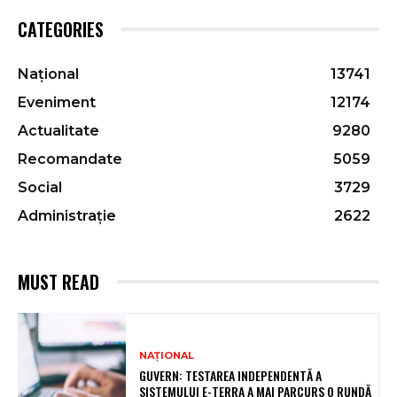
CATEGORIES
Național
13741
Eveniment
12174
Actualitate
9280
Recomandate
5059
Social
3729
Administrație
2622
MUST READ
NAȚIONAL
GUVERN: TESTAREA INDEPENDENTĂ A
SISTEMULUI E-TERRA A MAI PARCURS O RUNDĂ