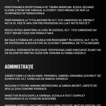
PERFORMANȚĂ EXCEPȚIONALĂ PE TĂRÂM AMERICAN. ELEVUL EDUARD
FLORIN ȘTEFAN DIN CARACAL A CUCERIT CINCI MEDALII DE AUR LA
OLIMPIADELE INTERNAȚIONALE
PERFORMANȚĂ LA TITULARIZARE ÎN OLT: DOI CANDIDAȚI AU OBȚINUT
NOTA 10. PESTE 46% DINTRE PROFESORI AU LUAT NOTE PESTE 7
REZULTATELE ADMITERII LA LICEU ÎN JUDEȚUL OLT. TOȚI CANDIDAȚII AU
FOST REPARTIZAȚI DIN PRIMA ETAPĂ
BĂTĂLIE STRÂNSĂ PE LOCURILE DIN ÎNVĂȚĂMÂNT ÎN JUDEȚUL OLT. SUTE
DE PROFESORI ȘI EDUCATORI AU SUSȚINUT EXAMENUL DE TITULARIZARE
DRUMUL SPERANȚEI ÎN EDUCAȚIE. PROFESORA CARE PARCURGE ZILNIC 140
DE KILOMETRI PENTRU ELEVII DIN COMUNA OLTEANĂ FĂGEȚELU
ADMINISTRAȚIE
SĂRBĂTOARE LA VALEA MARE. PRIMARUL GABRIEL DRAGNEA, SUSȚINUT DE
ECHIPA PSD OLT CONDUSĂ DE MARIUS OPRESCU
NICULINA STOICAN, MARIAN MEDREGONIU ȘI SANDA ARGINT, CAPETE DE
AFIȘ LA ZIUA COMUNEI PRISEACA
INVESTIȚIE ÎN EDUCAȚIE LA OBÂRȘIA. ȘCOALA A FOST COMPLET
MODERNIZATĂ CU FONDURI EUROPENE
MARIANA IONESCU CĂPITĂNESCU ȘI FLORIN GRIGORE, INVITAȚI SPECIALI DE