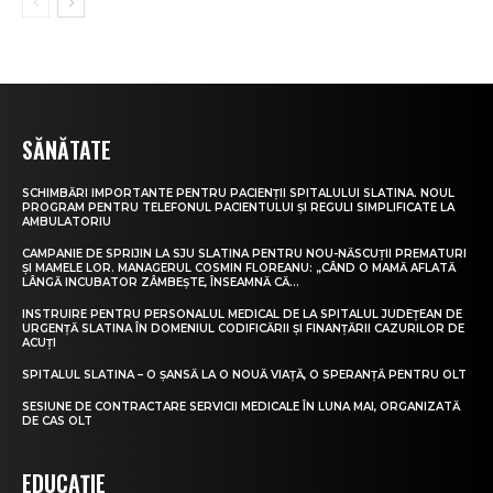
SĂNĂTATE
SCHIMBĂRI IMPORTANTE PENTRU PACIENȚII SPITALULUI SLATINA. NOUL
PROGRAM PENTRU TELEFONUL PACIENTULUI ȘI REGULI SIMPLIFICATE LA
AMBULATORIU
CAMPANIE DE SPRIJIN LA SJU SLATINA PENTRU NOU-NĂSCUȚII PREMATURI
ȘI MAMELE LOR. MANAGERUL COSMIN FLOREANU: „CÂND O MAMĂ AFLATĂ
LÂNGĂ INCUBATOR ZÂMBEȘTE, ÎNSEAMNĂ CĂ...
INSTRUIRE PENTRU PERSONALUL MEDICAL DE LA SPITALUL JUDEȚEAN DE
URGENȚĂ SLATINA ÎN DOMENIUL CODIFICĂRII ȘI FINANȚĂRII CAZURILOR DE
ACUȚI
SPITALUL SLATINA – O ȘANSĂ LA O NOUĂ VIAȚĂ, O SPERANȚĂ PENTRU OLT
SESIUNE DE CONTRACTARE SERVICII MEDICALE ÎN LUNA MAI, ORGANIZATĂ
DE CAS OLT
EDUCAȚIE