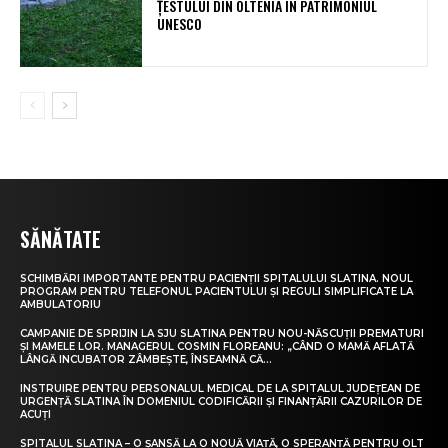
ȚESTULUI DIN OLTENIA ÎN PATRIMONIUL
UNESCO
SĂNĂTATE
SCHIMBĂRI IMPORTANTE PENTRU PACIENȚII SPITALULUI SLATINA. NOUL
PROGRAM PENTRU TELEFONUL PACIENTULUI ȘI REGULI SIMPLIFICATE LA
AMBULATORIU
CAMPANIE DE SPRIJIN LA SJU SLATINA PENTRU NOU-NĂSCUȚII PREMATURI
ȘI MAMELE LOR. MANAGERUL COSMIN FLOREANU: „CÂND O MAMĂ AFLATĂ
LÂNGĂ INCUBATOR ZÂMBEȘTE, ÎNSEAMNĂ CĂ...
INSTRUIRE PENTRU PERSONALUL MEDICAL DE LA SPITALUL JUDEȚEAN DE
URGENȚĂ SLATINA ÎN DOMENIUL CODIFICĂRII ȘI FINANȚĂRII CAZURILOR DE
ACUȚI
SPITALUL SLATINA – O ȘANSĂ LA O NOUĂ VIAȚĂ, O SPERANȚĂ PENTRU OLT