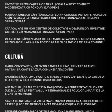
INVESTIȚIE ÎN EDUCAȚIE LA OBÂRȘIA. ȘCOALA A FOST COMPLET
MODERNIZATĂ CU FONDURI EUROPENE
MARIANA IONESCU CĂPITĂNESCU ȘI FLORIN GRIGORE, INVITAȚI SPECIALI DE
SFÂNTA MARIA LA SĂRBĂTOAREA DIN SATUL FRUNZARU AL COMUNEI
SPRÂNCENATA
CARACAL ARE UN NOU CENTRU DE COLECTARE A DEȘEURILOR. INVESTIȚIE
DE PESTE 3,8 MILIOANE LEI FINALIZATĂ PRIN PNRR
PETRECERE CÂMPENEASCĂ DE ZILE MARI LA FĂRCAȘELE. ANDREEA BĂNICĂ,
MUZICĂ POPULARĂ ȘI UN FOC DE ARTIFICII GRANDIOS DE ZIUA COMUNEI
CULTURĂ
MARIA CONSTANTIN, VALENTIN SANFIRA ȘI LINO, PRINTRE ARTIȘTII
INVITAȚI SĂ CÂNTE LA ZIUA COMUNEI PÂRȘCOVENI
ANDREEA BĂLAN, LIVIU PUȘTIU ȘI MARIA GHINEA, CAP DE AFIȘ LA CEA DE-A
XI-A EDIȚIE A ZILEI COMUNEI OSICA DE JOS
ANSAMBLUL „BRÂULEȚUL” DIN PÂRȘCOVENI A REPREZENTAT CU CINSTE
JUDEȚUL OLT LA FESTIVALUL INTERNAȚIONAL DE FOLCLOR „MARA” DE LA
SIGHETU MARMAȚIEI
SĂRBĂTOARE MARE LA VALEA MARE. MUZICĂ POPULARĂ, SPECTACOL DE
LASERE ȘI FOC DE ARTIFICII LA CEA DE-A IX-A EDIȚIE A ZILEI COMUNEI
SERBARE CÂMPENEASCĂ DE ZILE MARI. IRINA MARIA BIROU, MARIA