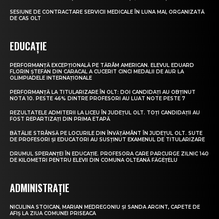
SESIUNE DE CONTRACTARE SERVICII MEDICALE ÎN LUNA MAI, ORGANIZATĂ
DE CAS OLT
EDUCAȚIE
PERFORMANȚĂ EXCEPȚIONALĂ PE TĂRÂM AMERICAN. ELEVUL EDUARD
FLORIN ȘTEFAN DIN CARACAL A CUCERIT CINCI MEDALII DE AUR LA
OLIMPIADELE INTERNAȚIONALE
PERFORMANȚĂ LA TITULARIZARE ÎN OLT: DOI CANDIDAȚI AU OBȚINUT
NOTA 10. PESTE 46% DINTRE PROFESORI AU LUAT NOTE PESTE 7
REZULTATELE ADMITERII LA LICEU ÎN JUDEȚUL OLT. TOȚI CANDIDAȚII AU
FOST REPARTIZAȚI DIN PRIMA ETAPĂ
BĂTĂLIE STRÂNSĂ PE LOCURILE DIN ÎNVĂȚĂMÂNT ÎN JUDEȚUL OLT. SUTE
DE PROFESORI ȘI EDUCATORI AU SUSȚINUT EXAMENUL DE TITULARIZARE
DRUMUL SPERANȚEI ÎN EDUCAȚIE. PROFESORA CARE PARCURGE ZILNIC 140
DE KILOMETRI PENTRU ELEVII DIN COMUNA OLTEANĂ FĂGEȚELU
ADMINISTRAȚIE
NICULINA STOICAN, MARIAN MEDREGONIU ȘI SANDA ARGINT, CAPETE DE
AFIȘ LA ZIUA COMUNEI PRISEACA