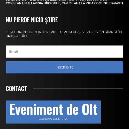
CONSTANTIN ȘI LAVINIA BÎRSOGHE, CAP DE AFIȘ LA ZIUA COMUNEI BĂRĂȘTI
NU PIERDE NICIO ȘTIRE
FI LA CURENT CU TOATE ȘTIRILE DE PE GLOB ȘI VEZI CE SE ÎNTÂMPLĂ ÎN
ORAȘUL TĂU.
ÎNSCRIE-TE
CONTACT
Eveniment de Olt
COTIDIAN JUDEȚEAN