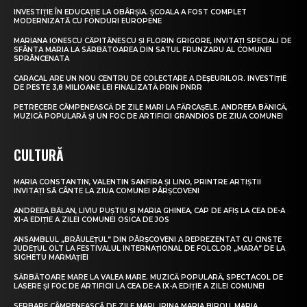
INVESTIȚIE ÎN EDUCAȚIE LA OBÂRȘIA. ȘCOALA A FOST COMPLET
MODERNIZATĂ CU FONDURI EUROPENE
MARIANA IONESCU CĂPITĂNESCU ȘI FLORIN GRIGORE, INVITAȚI SPECIALI DE
SFÂNTA MARIA LA SĂRBĂTOAREA DIN SATUL FRUNZARU AL COMUNEI
SPRÂNCENATA
CARACAL ARE UN NOU CENTRU DE COLECTARE A DEȘEURILOR. INVESTIȚIE
DE PESTE 3,8 MILIOANE LEI FINALIZATĂ PRIN PNRR
PETRECERE CÂMPENEASCĂ DE ZILE MARI LA FĂRCAȘELE. ANDREEA BĂNICĂ,
MUZICĂ POPULARĂ ȘI UN FOC DE ARTIFICII GRANDIOS DE ZIUA COMUNEI
CULTURĂ
MARIA CONSTANTIN, VALENTIN SANFIRA ȘI LINO, PRINTRE ARTIȘTII
INVITAȚI SĂ CÂNTE LA ZIUA COMUNEI PÂRȘCOVENI
ANDREEA BĂLAN, LIVIU PUȘTIU ȘI MARIA GHINEA, CAP DE AFIȘ LA CEA DE-A
XI-A EDIȚIE A ZILEI COMUNEI OSICA DE JOS
ANSAMBLUL „BRÂULEȚUL” DIN PÂRȘCOVENI A REPREZENTAT CU CINSTE
JUDEȚUL OLT LA FESTIVALUL INTERNAȚIONAL DE FOLCLOR „MARA” DE LA
SIGHETU MARMAȚIEI
SĂRBĂTOARE MARE LA VALEA MARE. MUZICĂ POPULARĂ, SPECTACOL DE
LASERE ȘI FOC DE ARTIFICII LA CEA DE-A IX-A EDIȚIE A ZILEI COMUNEI
SERBARE CÂMPENEASCĂ DE ZILE MARI. IRINA MARIA BIROU, MARIA