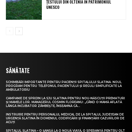
ȚESTULUI DIN OLTENIA ÎN PATRIMONIUL
UNESCO
SĂNĂTATE
SCHIMBĂRI IMPORTANTE PENTRU PACIENȚII SPITALULUI SLATINA. NOUL
PROGRAM PENTRU TELEFONUL PACIENTULUI ȘI REGULI SIMPLIFICATE LA
AMBULATORIU
CAMPANIE DE SPRIJIN LA SJU SLATINA PENTRU NOU-NĂSCUȚII PREMATURI
ȘI MAMELE LOR. MANAGERUL COSMIN FLOREANU: „CÂND O MAMĂ AFLATĂ
LÂNGĂ INCUBATOR ZÂMBEȘTE, ÎNSEAMNĂ CĂ...
INSTRUIRE PENTRU PERSONALUL MEDICAL DE LA SPITALUL JUDEȚEAN DE
URGENȚĂ SLATINA ÎN DOMENIUL CODIFICĂRII ȘI FINANȚĂRII CAZURILOR DE
ACUȚI
SPITALUL SLATINA – O ȘANSĂ LA O NOUĂ VIAȚĂ, O SPERANȚĂ PENTRU OLT