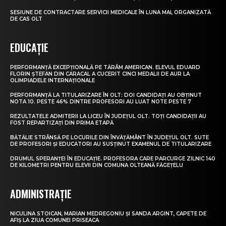
SESIUNE DE CONTRACTARE SERVICII MEDICALE ÎN LUNA MAI, ORGANIZATĂ
DE CAS OLT
EDUCAȚIE
PERFORMANȚĂ EXCEPȚIONALĂ PE TĂRÂM AMERICAN. ELEVUL EDUARD
FLORIN ȘTEFAN DIN CARACAL A CUCERIT CINCI MEDALII DE AUR LA
OLIMPIADELE INTERNAȚIONALE
PERFORMANȚĂ LA TITULARIZARE ÎN OLT: DOI CANDIDAȚI AU OBȚINUT
NOTA 10. PESTE 46% DINTRE PROFESORI AU LUAT NOTE PESTE 7
REZULTATELE ADMITERII LA LICEU ÎN JUDEȚUL OLT. TOȚI CANDIDAȚII AU
FOST REPARTIZAȚI DIN PRIMA ETAPĂ
BĂTĂLIE STRÂNSĂ PE LOCURILE DIN ÎNVĂȚĂMÂNT ÎN JUDEȚUL OLT. SUTE
DE PROFESORI ȘI EDUCATORI AU SUSȚINUT EXAMENUL DE TITULARIZARE
DRUMUL SPERANȚEI ÎN EDUCAȚIE. PROFESORA CARE PARCURGE ZILNIC 140
DE KILOMETRI PENTRU ELEVII DIN COMUNA OLTEANĂ FĂGEȚELU
ADMINISTRAȚIE
NICULINA STOICAN, MARIAN MEDREGONIU ȘI SANDA ARGINT, CAPETE DE
AFIȘ LA ZIUA COMUNEI PRISEACA