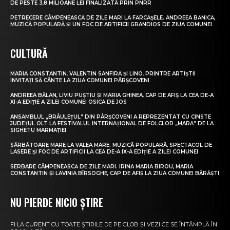
DE PESTE 3,8 MILIOANE LEI FINALIZATĂ PRIN PNRR
PETRECERE CÂMPENEASCĂ DE ZILE MARI LA FĂRCAȘELE. ANDREEA BĂNICĂ,
MUZICĂ POPULARĂ ȘI UN FOC DE ARTIFICII GRANDIOS DE ZIUA COMUNEI
CULTURĂ
MARIA CONSTANTIN, VALENTIN SANFIRA ȘI LINO, PRINTRE ARTIȘTII
INVITAȚI SĂ CÂNTE LA ZIUA COMUNEI PÂRȘCOVENI
ANDREEA BĂLAN, LIVIU PUȘTIU ȘI MARIA GHINEA, CAP DE AFIȘ LA CEA DE-A
XI-A EDIȚIE A ZILEI COMUNEI OSICA DE JOS
ANSAMBLUL „BRÂULEȚUL” DIN PÂRȘCOVENI A REPREZENTAT CU CINSTE
JUDEȚUL OLT LA FESTIVALUL INTERNAȚIONAL DE FOLCLOR „MARA” DE LA
SIGHETU MARMAȚIEI
SĂRBĂTOARE MARE LA VALEA MARE. MUZICĂ POPULARĂ, SPECTACOL DE
LASERE ȘI FOC DE ARTIFICII LA CEA DE-A IX-A EDIȚIE A ZILEI COMUNEI
SERBARE CÂMPENEASCĂ DE ZILE MARI. IRINA MARIA BIROU, MARIA
CONSTANTIN ȘI LAVINIA BÎRSOGHE, CAP DE AFIȘ LA ZIUA COMUNEI BĂRĂȘTI
NU PIERDE NICIO ȘTIRE
FI LA CURENT CU TOATE ȘTIRILE DE PE GLOB ȘI VEZI CE SE ÎNTÂMPLĂ ÎN