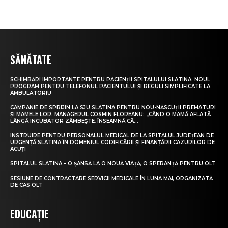
SĂNĂTATE
SCHIMBĂRI IMPORTANTE PENTRU PACIENȚII SPITALULUI SLATINA. NOUL
PROGRAM PENTRU TELEFONUL PACIENTULUI ȘI REGULI SIMPLIFICATE LA
AMBULATORIU
CAMPANIE DE SPRIJIN LA SJU SLATINA PENTRU NOU-NĂSCUȚII PREMATURI
ȘI MAMELE LOR. MANAGERUL COSMIN FLOREANU: „CÂND O MAMĂ AFLATĂ
LÂNGĂ INCUBATOR ZÂMBEȘTE, ÎNSEAMNĂ CĂ...
INSTRUIRE PENTRU PERSONALUL MEDICAL DE LA SPITALUL JUDEȚEAN DE
URGENȚĂ SLATINA ÎN DOMENIUL CODIFICĂRII ȘI FINANȚĂRII CAZURILOR DE
ACUȚI
SPITALUL SLATINA – O ȘANSĂ LA O NOUĂ VIAȚĂ, O SPERANȚĂ PENTRU OLT
SESIUNE DE CONTRACTARE SERVICII MEDICALE ÎN LUNA MAI, ORGANIZATĂ
DE CAS OLT
EDUCAȚIE