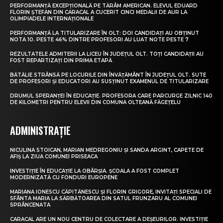
PERFORMANȚĂ EXCEPȚIONALĂ PE TĂRÂM AMERICAN. ELEVUL EDUARD
FLORIN ȘTEFAN DIN CARACAL A CUCERIT CINCI MEDALII DE AUR LA
OLIMPIADELE INTERNAȚIONALE
PERFORMANȚĂ LA TITULARIZARE ÎN OLT: DOI CANDIDAȚI AU OBȚINUT
NOTA 10. PESTE 46% DINTRE PROFESORI AU LUAT NOTE PESTE 7
REZULTATELE ADMITERII LA LICEU ÎN JUDEȚUL OLT. TOȚI CANDIDAȚII AU
FOST REPARTIZAȚI DIN PRIMA ETAPĂ
BĂTĂLIE STRÂNSĂ PE LOCURILE DIN ÎNVĂȚĂMÂNT ÎN JUDEȚUL OLT. SUTE
DE PROFESORI ȘI EDUCATORI AU SUSȚINUT EXAMENUL DE TITULARIZARE
DRUMUL SPERANȚEI ÎN EDUCAȚIE. PROFESORA CARE PARCURGE ZILNIC 140
DE KILOMETRI PENTRU ELEVII DIN COMUNA OLTEANĂ FĂGEȚELU
ADMINISTRAȚIE
NICULINA STOICAN, MARIAN MEDREGONIU ȘI SANDA ARGINT, CAPETE DE
AFIȘ LA ZIUA COMUNEI PRISEACA
INVESTIȚIE ÎN EDUCAȚIE LA OBÂRȘIA. ȘCOALA A FOST COMPLET
MODERNIZATĂ CU FONDURI EUROPENE
MARIANA IONESCU CĂPITĂNESCU ȘI FLORIN GRIGORE, INVITAȚI SPECIALI DE
SFÂNTA MARIA LA SĂRBĂTOAREA DIN SATUL FRUNZARU AL COMUNEI
SPRÂNCENATA
CARACAL ARE UN NOU CENTRU DE COLECTARE A DEȘEURILOR. INVESTIȚIE