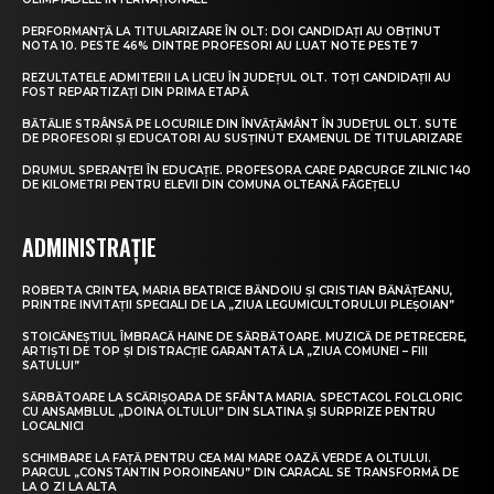
PERFORMANȚĂ LA TITULARIZARE ÎN OLT: DOI CANDIDAȚI AU OBȚINUT
NOTA 10. PESTE 46% DINTRE PROFESORI AU LUAT NOTE PESTE 7
REZULTATELE ADMITERII LA LICEU ÎN JUDEȚUL OLT. TOȚI CANDIDAȚII AU
FOST REPARTIZAȚI DIN PRIMA ETAPĂ
BĂTĂLIE STRÂNSĂ PE LOCURILE DIN ÎNVĂȚĂMÂNT ÎN JUDEȚUL OLT. SUTE
DE PROFESORI ȘI EDUCATORI AU SUSȚINUT EXAMENUL DE TITULARIZARE
DRUMUL SPERANȚEI ÎN EDUCAȚIE. PROFESORA CARE PARCURGE ZILNIC 140
DE KILOMETRI PENTRU ELEVII DIN COMUNA OLTEANĂ FĂGEȚELU
ADMINISTRAȚIE
ROBERTA CRINTEA, MARIA BEATRICE BĂNDOIU ȘI CRISTIAN BĂNĂȚEANU,
PRINTRE INVITAȚII SPECIALI DE LA „ZIUA LEGUMICULTORULUI PLEȘOIAN”
STOICĂNEȘTIUL ÎMBRACĂ HAINE DE SĂRBĂTOARE. MUZICĂ DE PETRECERE,
ARTIȘTI DE TOP ȘI DISTRACȚIE GARANTATĂ LA „ZIUA COMUNEI – FIII
SATULUI”
SĂRBĂTOARE LA SCĂRIȘOARA DE SFÂNTA MARIA. SPECTACOL FOLCLORIC
CU ANSAMBLUL „DOINA OLTULUI” DIN SLATINA ȘI SURPRIZE PENTRU
LOCALNICI
SCHIMBARE LA FAȚĂ PENTRU CEA MAI MARE OAZĂ VERDE A OLTULUI.
PARCUL „CONSTANTIN POROINEANU” DIN CARACAL SE TRANSFORMĂ DE
LA O ZI LA ALTA