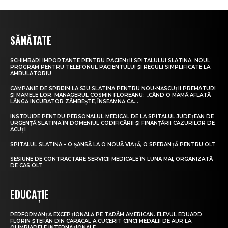
SĂNĂTATE
SCHIMBĂRI IMPORTANTE PENTRU PACIENȚII SPITALULUI SLATINA. NOUL
PROGRAM PENTRU TELEFONUL PACIENTULUI ȘI REGULI SIMPLIFICATE LA
AMBULATORIU
CAMPANIE DE SPRIJIN LA SJU SLATINA PENTRU NOU-NĂSCUȚII PREMATURI
ȘI MAMELE LOR. MANAGERUL COSMIN FLOREANU: „CÂND O MAMĂ AFLATĂ
LÂNGĂ INCUBATOR ZÂMBEȘTE, ÎNSEAMNĂ CĂ...
INSTRUIRE PENTRU PERSONALUL MEDICAL DE LA SPITALUL JUDEȚEAN DE
URGENȚĂ SLATINA ÎN DOMENIUL CODIFICĂRII ȘI FINANȚĂRII CAZURILOR DE
ACUȚI
SPITALUL SLATINA – O ȘANSĂ LA O NOUĂ VIAȚĂ, O SPERANȚĂ PENTRU OLT
SESIUNE DE CONTRACTARE SERVICII MEDICALE ÎN LUNA MAI, ORGANIZATĂ
DE CAS OLT
EDUCAȚIE
PERFORMANȚĂ EXCEPȚIONALĂ PE TĂRÂM AMERICAN. ELEVUL EDUARD
FLORIN ȘTEFAN DIN CARACAL A CUCERIT CINCI MEDALII DE AUR LA
OLIMPIADELE INTERNAȚIONALE