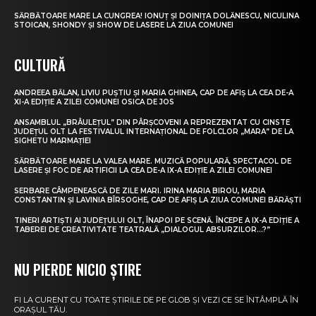
SĂRBĂTOARE MARE LA CUNGREA! IONUȚ ȘI DOINIȚA DOLĂNESCU, NICULINA
STOICAN, SHONDY ȘI SHOW DE LASERE LA ZIUA COMUNEI
CULTURĂ
ANDREEA BĂLAN, LIVIU PUȘTIU ȘI MARIA GHINEA, CAP DE AFIȘ LA CEA DE-A
XI-A EDIȚIE A ZILEI COMUNEI OSICA DE JOS
ANSAMBLUL „BRÂULEȚUL” DIN PÂRȘCOVENI A REPREZENTAT CU CINSTE
JUDEȚUL OLT LA FESTIVALUL INTERNAȚIONAL DE FOLCLOR „MARA” DE LA
SIGHETU MARMAȚIEI
SĂRBĂTOARE MARE LA VALEA MARE. MUZICĂ POPULARĂ, SPECTACOL DE
LASERE ȘI FOC DE ARTIFICII LA CEA DE-A IX-A EDIȚIE A ZILEI COMUNEI
SERBARE CÂMPENEASCĂ DE ZILE MARI. IRINA MARIA BIROU, MARIA
CONSTANTIN ȘI LAVINIA BÎRSOGHE, CAP DE AFIȘ LA ZIUA COMUNEI BĂRĂȘTI
TINERI ARTIȘTI AI JUDEȚULUI OLT, ÎNAPOI PE SCENĂ. ÎNCEPE A IX-A EDIȚIE A
TABEREI DE CREATIVITATE TEATRALĂ „DIALOGUL ABSURZILOR…?”
NU PIERDE NICIO ȘTIRE
FI LA CURENT CU TOATE ȘTIRILE DE PE GLOB ȘI VEZI CE SE ÎNTÂMPLĂ ÎN
ORAȘUL TĂU.