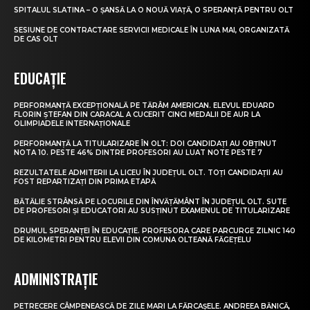
SPITALUL SLATINA – O ȘANSĂ LA O NOUĂ VIAȚĂ, O SPERANȚĂ PENTRU OLT
SESIUNE DE CONTRACTARE SERVICII MEDICALE ÎN LUNA MAI, ORGANIZATĂ
DE CAS OLT
EDUCAȚIE
PERFORMANȚĂ EXCEPȚIONALĂ PE TĂRÂM AMERICAN. ELEVUL EDUARD
FLORIN ȘTEFAN DIN CARACAL A CUCERIT CINCI MEDALII DE AUR LA
OLIMPIADELE INTERNAȚIONALE
PERFORMANȚĂ LA TITULARIZARE ÎN OLT: DOI CANDIDAȚI AU OBȚINUT
NOTA 10. PESTE 46% DINTRE PROFESORI AU LUAT NOTE PESTE 7
REZULTATELE ADMITERII LA LICEU ÎN JUDEȚUL OLT. TOȚI CANDIDAȚII AU
FOST REPARTIZAȚI DIN PRIMA ETAPĂ
BĂTĂLIE STRÂNSĂ PE LOCURILE DIN ÎNVĂȚĂMÂNT ÎN JUDEȚUL OLT. SUTE
DE PROFESORI ȘI EDUCATORI AU SUSȚINUT EXAMENUL DE TITULARIZARE
DRUMUL SPERANȚEI ÎN EDUCAȚIE. PROFESORA CARE PARCURGE ZILNIC 140
DE KILOMETRI PENTRU ELEVII DIN COMUNA OLTEANĂ FĂGEȚELU
ADMINISTRAȚIE
PETRECERE CÂMPENEASCĂ DE ZILE MARI LA FĂRCAȘELE. ANDREEA BĂNICĂ,