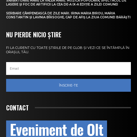
SĂRBĂTOARE MARE LA VALEA MARE. MUZICĂ POPULARĂ, SPECTACOL DE
LASERE ȘI FOC DE ARTIFICII LA CEA DE-A IX-A EDIȚIE A ZILEI COMUNEI
SERBARE CÂMPENEASCĂ DE ZILE MARI. IRINA MARIA BIROU, MARIA
CONSTANTIN ȘI LAVINIA BÎRSOGHE, CAP DE AFIȘ LA ZIUA COMUNEI BĂRĂȘTI
NU PIERDE NICIO ȘTIRE
FI LA CURENT CU TOATE ȘTIRILE DE PE GLOB ȘI VEZI CE SE ÎNTÂMPLĂ ÎN
ORAȘUL TĂU.
ÎNSCRIE-TE
CONTACT
Eveniment de Olt