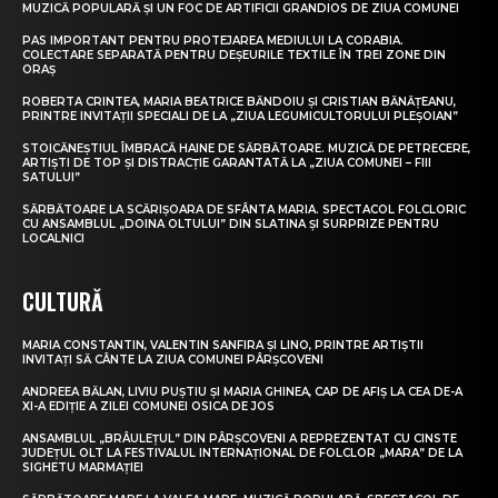
MUZICĂ POPULARĂ ȘI UN FOC DE ARTIFICII GRANDIOS DE ZIUA COMUNEI
PAS IMPORTANT PENTRU PROTEJAREA MEDIULUI LA CORABIA.
COLECTARE SEPARATĂ PENTRU DEȘEURILE TEXTILE ÎN TREI ZONE DIN
ORAȘ
ROBERTA CRINTEA, MARIA BEATRICE BĂNDOIU ȘI CRISTIAN BĂNĂȚEANU,
PRINTRE INVITAȚII SPECIALI DE LA „ZIUA LEGUMICULTORULUI PLEȘOIAN”
STOICĂNEȘTIUL ÎMBRACĂ HAINE DE SĂRBĂTOARE. MUZICĂ DE PETRECERE,
ARTIȘTI DE TOP ȘI DISTRACȚIE GARANTATĂ LA „ZIUA COMUNEI – FIII
SATULUI”
SĂRBĂTOARE LA SCĂRIȘOARA DE SFÂNTA MARIA. SPECTACOL FOLCLORIC
CU ANSAMBLUL „DOINA OLTULUI” DIN SLATINA ȘI SURPRIZE PENTRU
LOCALNICI
CULTURĂ
MARIA CONSTANTIN, VALENTIN SANFIRA ȘI LINO, PRINTRE ARTIȘTII
INVITAȚI SĂ CÂNTE LA ZIUA COMUNEI PÂRȘCOVENI
ANDREEA BĂLAN, LIVIU PUȘTIU ȘI MARIA GHINEA, CAP DE AFIȘ LA CEA DE-A
XI-A EDIȚIE A ZILEI COMUNEI OSICA DE JOS
ANSAMBLUL „BRÂULEȚUL” DIN PÂRȘCOVENI A REPREZENTAT CU CINSTE
JUDEȚUL OLT LA FESTIVALUL INTERNAȚIONAL DE FOLCLOR „MARA” DE LA
SIGHETU MARMAȚIEI