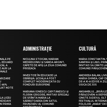
ADMINISTRAȚIE
CULTURĂ
NALĂ PE
NICULINA STOICAN, MARIAN
MARIA CONSTANTIN, 
UL EDUARD
MEDREGONIU ȘI SANDA ARGINT,
SANFIRA ȘI LINO, PRI
CAL A
CAPETE DE AFIȘ LA ZIUA COMUNEI
INVITAȚI SĂ CÂNTE LA
E AUR LA
PRISEACA
COMUNEI PÂRȘCOVEN
ONALE
INVESTIȚIE ÎN EDUCAȚIE LA
ANDREEA BĂLAN, LIVI
ARIZARE
OBÂRȘIA. ȘCOALA A FOST
MARIA GHINEA, CAP DE
U
COMPLET MODERNIZATĂ CU
DE-A XI-A EDIȚIE A ZI
E 46%
FONDURI EUROPENE
OSICA DE JOS
LUAT NOTE
MARIANA IONESCU CĂPITĂNESCU ȘI
ANSAMBLUL „BRÂULE
FLORIN GRIGORE, INVITAȚI SPECIALI
PÂRȘCOVENI A REPR
LA LICEU
DE SFÂNTA MARIA LA
CINSTE JUDEȚUL OLT
NDIDAȚII
SĂRBĂTOAREA DIN SATUL
FESTIVALUL INTERNA
IN PRIMA
FRUNZARU AL COMUNEI
FOLCLOR „MARA” DE 