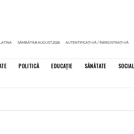
LATINA
SÂMBĂTĂ,8 AUGUST,2026
AUTENTIFICAȚI-VĂ / ÎNREGISTRAȚI-VĂ
ATE
POLITICĂ
EDUCAȚIE
SĂNĂTATE
SOCIA