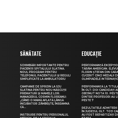
SĂNĂTATE
EDUCAȚIE
SCHIMBĂRI IMPORTANTE PENTRU
PERFORMANȚĂ EXCEPȚIO
PACIENȚII SPITALULUI SLATINA.
TĂRÂM AMERICAN. ELEV
NOUL PROGRAM PENTRU
FLORIN ȘTEFAN DIN CARA
TELEFONUL PACIENTULUI ȘI REGULI
CUCERIT CINCI MEDALII D
SIMPLIFICATE LA AMBULATORIU
OLIMPIADELE INTERNAȚI
CAMPANIE DE SPRIJIN LA SJU
PERFORMANȚĂ LA TITUL
SLATINA PENTRU NOU-NĂSCUȚII
ÎN OLT: DOI CANDIDAȚI A
PREMATURI ȘI MAMELE LOR.
OBȚINUT NOTA 10. PEST
MANAGERUL COSMIN FLOREANU:
DINTRE PROFESORI AU 
„CÂND O MAMĂ AFLATĂ LÂNGĂ
PESTE 7
INCUBATOR ZÂMBEȘTE, ÎNSEAMNĂ
CĂ...
REZULTATELE ADMITERII 
ÎN JUDEȚUL OLT. TOȚI CA
INSTRUIRE PENTRU PERSONALUL
AU FOST REPARTIZAȚI D