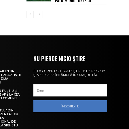
PATRIMONIUL UNESCO
NU PIERDE NICIO ȘTIRE
FI LA CURENT CU TOATE ȘTIRILE DE PE GLOB
VALENTIN
ȘI VEZI CE SE ÎNTÂMPLĂ ÎN ORAȘUL TĂU.
NTRE ARTIȘTII
 ZIUA
I
U PUȘTIU ȘI
 AFIȘ LA CEA
LEI COMUNEI
ÎNSCRIE-TE
ȚUL” DIN
EZENTAT CU
 LA
ȚIONAL DE
LA SIGHETU