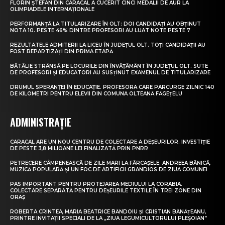
FLORIN ȘTEFAN DIN CARACAL A CUCERIT CINCI MEDALII DE AUR LA
OLIMPIADELE INTERNAȚIONALE
PERFORMANȚĂ LA TITULARIZARE ÎN OLT: DOI CANDIDAȚI AU OBȚINUT
NOTA 10. PESTE 46% DINTRE PROFESORI AU LUAT NOTE PESTE 7
REZULTATELE ADMITERII LA LICEU ÎN JUDEȚUL OLT. TOȚI CANDIDAȚII AU
FOST REPARTIZAȚI DIN PRIMA ETAPĂ
BĂTĂLIE STRÂNSĂ PE LOCURILE DIN ÎNVĂȚĂMÂNT ÎN JUDEȚUL OLT. SUTE
DE PROFESORI ȘI EDUCATORI AU SUSȚINUT EXAMENUL DE TITULARIZARE
DRUMUL SPERANȚEI ÎN EDUCAȚIE. PROFESORA CARE PARCURGE ZILNIC 140
DE KILOMETRI PENTRU ELEVII DIN COMUNA OLTEANĂ FĂGEȚELU
ADMINISTRAȚIE
CARACAL ARE UN NOU CENTRU DE COLECTARE A DEȘEURILOR. INVESTIȚIE
DE PESTE 3,8 MILIOANE LEI FINALIZATĂ PRIN PNRR
PETRECERE CÂMPENEASCĂ DE ZILE MARI LA FĂRCAȘELE. ANDREEA BĂNICĂ,
MUZICĂ POPULARĂ ȘI UN FOC DE ARTIFICII GRANDIOS DE ZIUA COMUNEI
PAS IMPORTANT PENTRU PROTEJAREA MEDIULUI LA CORABIA.
COLECTARE SEPARATĂ PENTRU DEȘEURILE TEXTILE ÎN TREI ZONE DIN
ORAȘ
ROBERTA CRINTEA, MARIA BEATRICE BĂNDOIU ȘI CRISTIAN BĂNĂȚEANU,
PRINTRE INVITAȚII SPECIALI DE LA „ZIUA LEGUMICULTORULUI PLEȘOIAN”