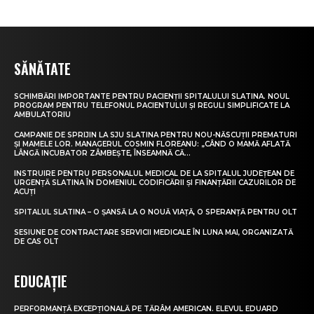
SĂNĂTATE
SCHIMBĂRI IMPORTANTE PENTRU PACIENȚII SPITALULUI SLATINA. NOUL
PROGRAM PENTRU TELEFONUL PACIENTULUI ȘI REGULI SIMPLIFICATE LA
AMBULATORIU
CAMPANIE DE SPRIJIN LA SJU SLATINA PENTRU NOU-NĂSCUȚII PREMATURI
ȘI MAMELE LOR. MANAGERUL COSMIN FLOREANU: „CÂND O MAMĂ AFLATĂ
LÂNGĂ INCUBATOR ZÂMBEȘTE, ÎNSEAMNĂ CĂ...
INSTRUIRE PENTRU PERSONALUL MEDICAL DE LA SPITALUL JUDEȚEAN DE
URGENȚĂ SLATINA ÎN DOMENIUL CODIFICĂRII ȘI FINANȚĂRII CAZURILOR DE
ACUȚI
SPITALUL SLATINA – O ȘANSĂ LA O NOUĂ VIAȚĂ, O SPERANȚĂ PENTRU OLT
SESIUNE DE CONTRACTARE SERVICII MEDICALE ÎN LUNA MAI, ORGANIZATĂ
DE CAS OLT
EDUCAȚIE
PERFORMANȚĂ EXCEPȚIONALĂ PE TĂRÂM AMERICAN. ELEVUL EDUARD