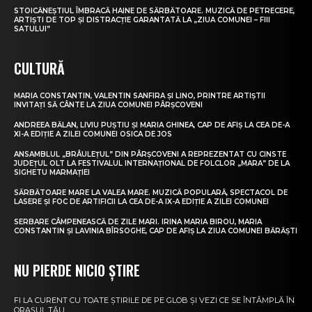
STOICĂNEȘTIUL ÎMBRACĂ HAINE DE SĂRBĂTOARE. MUZICĂ DE PETRECERE,
ARTIȘTI DE TOP ȘI DISTRACȚIE GARANTATĂ LA „ZIUA COMUNEI – FIII
SATULUI”
CULTURĂ
MARIA CONSTANTIN, VALENTIN SANFIRA ȘI LINO, PRINTRE ARTIȘTII
INVITAȚI SĂ CÂNTE LA ZIUA COMUNEI PÂRȘCOVENI
ANDREEA BĂLAN, LIVIU PUȘTIU ȘI MARIA GHINEA, CAP DE AFIȘ LA CEA DE-A
XI-A EDIȚIE A ZILEI COMUNEI OSICA DE JOS
ANSAMBLUL „BRÂULEȚUL” DIN PÂRȘCOVENI A REPREZENTAT CU CINSTE
JUDEȚUL OLT LA FESTIVALUL INTERNAȚIONAL DE FOLCLOR „MARA” DE LA
SIGHETU MARMAȚIEI
SĂRBĂTOARE MARE LA VALEA MARE. MUZICĂ POPULARĂ, SPECTACOL DE
LASERE ȘI FOC DE ARTIFICII LA CEA DE-A IX-A EDIȚIE A ZILEI COMUNEI
SERBARE CÂMPENEASCĂ DE ZILE MARI. IRINA MARIA BIROU, MARIA
CONSTANTIN ȘI LAVINIA BÎRSOGHE, CAP DE AFIȘ LA ZIUA COMUNEI BĂRĂȘTI
NU PIERDE NICIO ȘTIRE
FI LA CURENT CU TOATE ȘTIRILE DE PE GLOB ȘI VEZI CE SE ÎNTÂMPLĂ ÎN
ORAȘUL TĂU.