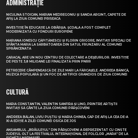
ADMINISTRAȚIE
NICULINA STOICAN, MARIAN MEDREGONIU ȘI SANDA ARGINT, CAPETE DE
AFIȘ LA ZIUA COMUNEI PRISEACA
INVESTIȚIE ÎN EDUCAȚIE LA OBÂRȘIA. ȘCOALA A FOST COMPLET
MODERNIZATĂ CU FONDURI EUROPENE
MARIANA IONESCU CĂPITĂNESCU ȘI FLORIN GRIGORE, INVITAȚI SPECIALI DE
SFÂNTA MARIA LA SĂRBĂTOAREA DIN SATUL FRUNZARU AL COMUNEI
SPRÂNCENATA
CARACAL ARE UN NOU CENTRU DE COLECTARE A DEȘEURILOR. INVESTIȚIE
DE PESTE 3,8 MILIOANE LEI FINALIZATĂ PRIN PNRR
PETRECERE CÂMPENEASCĂ DE ZILE MARI LA FĂRCAȘELE. ANDREEA BĂNICĂ,
MUZICĂ POPULARĂ ȘI UN FOC DE ARTIFICII GRANDIOS DE ZIUA COMUNEI
CULTURĂ
MARIA CONSTANTIN, VALENTIN SANFIRA ȘI LINO, PRINTRE ARTIȘTII
INVITAȚI SĂ CÂNTE LA ZIUA COMUNEI PÂRȘCOVENI
ANDREEA BĂLAN, LIVIU PUȘTIU ȘI MARIA GHINEA, CAP DE AFIȘ LA CEA DE-A
XI-A EDIȚIE A ZILEI COMUNEI OSICA DE JOS
ANSAMBLUL „BRÂULEȚUL” DIN PÂRȘCOVENI A REPREZENTAT CU CINSTE
JUDEȚUL OLT LA FESTIVALUL INTERNAȚIONAL DE FOLCLOR „MARA” DE LA
SIGHETU MARMAȚIEI