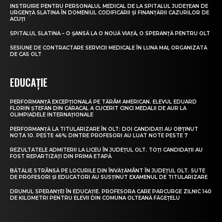
INSTRUIRE PENTRU PERSONALUL MEDICAL DE LA SPITALUL JUDEȚEAN DE
URGENȚĂ SLATINA ÎN DOMENIUL CODIFICĂRII ȘI FINANȚĂRII CAZURILOR DE
ACUȚI
SPITALUL SLATINA – O ȘANSĂ LA O NOUĂ VIAȚĂ, O SPERANȚĂ PENTRU OLT
SESIUNE DE CONTRACTARE SERVICII MEDICALE ÎN LUNA MAI, ORGANIZATĂ
DE CAS OLT
EDUCAȚIE
PERFORMANȚĂ EXCEPȚIONALĂ PE TĂRÂM AMERICAN. ELEVUL EDUARD
FLORIN ȘTEFAN DIN CARACAL A CUCERIT CINCI MEDALII DE AUR LA
OLIMPIADELE INTERNAȚIONALE
PERFORMANȚĂ LA TITULARIZARE ÎN OLT: DOI CANDIDAȚI AU OBȚINUT
NOTA 10. PESTE 46% DINTRE PROFESORI AU LUAT NOTE PESTE 7
REZULTATELE ADMITERII LA LICEU ÎN JUDEȚUL OLT. TOȚI CANDIDAȚII AU
FOST REPARTIZAȚI DIN PRIMA ETAPĂ
BĂTĂLIE STRÂNSĂ PE LOCURILE DIN ÎNVĂȚĂMÂNT ÎN JUDEȚUL OLT. SUTE
DE PROFESORI ȘI EDUCATORI AU SUSȚINUT EXAMENUL DE TITULARIZARE
DRUMUL SPERANȚEI ÎN EDUCAȚIE. PROFESORA CARE PARCURGE ZILNIC 140
DE KILOMETRI PENTRU ELEVII DIN COMUNA OLTEANĂ FĂGEȚELU