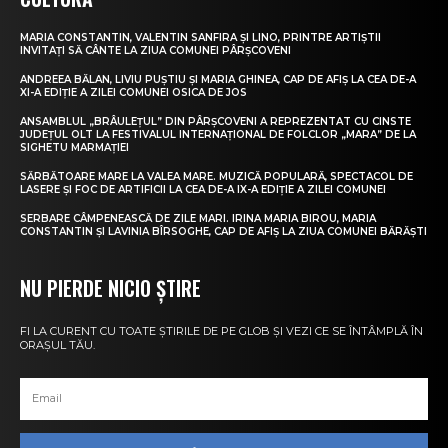
MARIA CONSTANTIN, VALENTIN SANFIRA ȘI LINO, PRINTRE ARTIȘTII
INVITAȚI SĂ CÂNTE LA ZIUA COMUNEI PÂRȘCOVENI
ANDREEA BĂLAN, LIVIU PUȘTIU ȘI MARIA GHINEA, CAP DE AFIȘ LA CEA DE-A
XI-A EDIȚIE A ZILEI COMUNEI OSICA DE JOS
ANSAMBLUL „BRÂULEȚUL” DIN PÂRȘCOVENI A REPREZENTAT CU CINSTE
JUDEȚUL OLT LA FESTIVALUL INTERNAȚIONAL DE FOLCLOR „MARA” DE LA
SIGHETU MARMAȚIEI
SĂRBĂTOARE MARE LA VALEA MARE. MUZICĂ POPULARĂ, SPECTACOL DE
LASERE ȘI FOC DE ARTIFICII LA CEA DE-A IX-A EDIȚIE A ZILEI COMUNEI
SERBARE CÂMPENEASCĂ DE ZILE MARI. IRINA MARIA BIROU, MARIA
CONSTANTIN ȘI LAVINIA BÎRSOGHE, CAP DE AFIȘ LA ZIUA COMUNEI BĂRĂȘTI
NU PIERDE NICIO ȘTIRE
FI LA CURENT CU TOATE ȘTIRILE DE PE GLOB ȘI VEZI CE SE ÎNTÂMPLĂ ÎN
ORAȘUL TĂU.