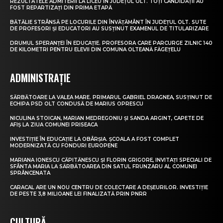
REZULTATELE ADMITERII LA LICEU ÎN JUDEȚUL OLT. TOȚI CANDIDAȚII AU
FOST REPARTIZAȚI DIN PRIMA ETAPĂ
BĂTĂLIE STRÂNSĂ PE LOCURILE DIN ÎNVĂȚĂMÂNT ÎN JUDEȚUL OLT. SUTE
DE PROFESORI ȘI EDUCATORI AU SUSȚINUT EXAMENUL DE TITULARIZARE
DRUMUL SPERANȚEI ÎN EDUCAȚIE. PROFESORA CARE PARCURGE ZILNIC 140
DE KILOMETRI PENTRU ELEVII DIN COMUNA OLTEANĂ FĂGEȚELU
ADMINISTRAȚIE
SĂRBĂTOARE LA VALEA MARE. PRIMARUL GABRIEL DRAGNEA, SUSȚINUT DE
ECHIPA PSD OLT CONDUSĂ DE MARIUS OPRESCU
NICULINA STOICAN, MARIAN MEDREGONIU ȘI SANDA ARGINT, CAPETE DE
AFIȘ LA ZIUA COMUNEI PRISEACA
INVESTIȚIE ÎN EDUCAȚIE LA OBÂRȘIA. ȘCOALA A FOST COMPLET
MODERNIZATĂ CU FONDURI EUROPENE
MARIANA IONESCU CĂPITĂNESCU ȘI FLORIN GRIGORE, INVITAȚI SPECIALI DE
SFÂNTA MARIA LA SĂRBĂTOAREA DIN SATUL FRUNZARU AL COMUNEI
SPRÂNCENATA
CARACAL ARE UN NOU CENTRU DE COLECTARE A DEȘEURILOR. INVESTIȚIE
DE PESTE 3,8 MILIOANE LEI FINALIZATĂ PRIN PNRR
CULTURĂ