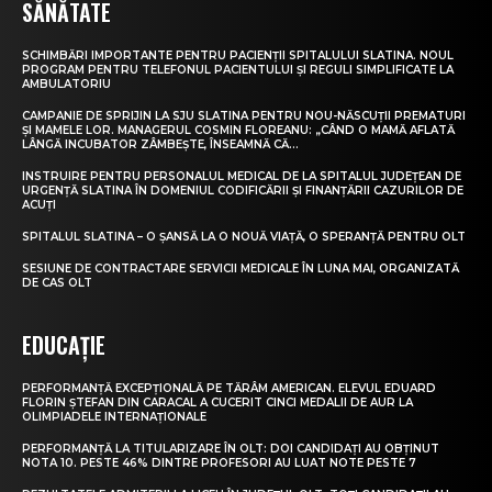
SĂNĂTATE
SCHIMBĂRI IMPORTANTE PENTRU PACIENȚII SPITALULUI SLATINA. NOUL
PROGRAM PENTRU TELEFONUL PACIENTULUI ȘI REGULI SIMPLIFICATE LA
AMBULATORIU
CAMPANIE DE SPRIJIN LA SJU SLATINA PENTRU NOU-NĂSCUȚII PREMATURI
ȘI MAMELE LOR. MANAGERUL COSMIN FLOREANU: „CÂND O MAMĂ AFLATĂ
LÂNGĂ INCUBATOR ZÂMBEȘTE, ÎNSEAMNĂ CĂ...
INSTRUIRE PENTRU PERSONALUL MEDICAL DE LA SPITALUL JUDEȚEAN DE
URGENȚĂ SLATINA ÎN DOMENIUL CODIFICĂRII ȘI FINANȚĂRII CAZURILOR DE
ACUȚI
SPITALUL SLATINA – O ȘANSĂ LA O NOUĂ VIAȚĂ, O SPERANȚĂ PENTRU OLT
SESIUNE DE CONTRACTARE SERVICII MEDICALE ÎN LUNA MAI, ORGANIZATĂ
DE CAS OLT
EDUCAȚIE
PERFORMANȚĂ EXCEPȚIONALĂ PE TĂRÂM AMERICAN. ELEVUL EDUARD
FLORIN ȘTEFAN DIN CARACAL A CUCERIT CINCI MEDALII DE AUR LA
OLIMPIADELE INTERNAȚIONALE
PERFORMANȚĂ LA TITULARIZARE ÎN OLT: DOI CANDIDAȚI AU OBȚINUT
NOTA 10. PESTE 46% DINTRE PROFESORI AU LUAT NOTE PESTE 7