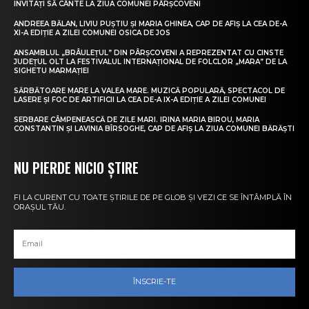
INVITAȚI SĂ CÂNTE LA ZIUA COMUNEI PÂRȘCOVENI
ANDREEA BĂLAN, LIVIU PUȘTIU ȘI MARIA GHINEA, CAP DE AFIȘ LA CEA DE-A
XI-A EDIȚIE A ZILEI COMUNEI OSICA DE JOS
ANSAMBLUL „BRÂULEȚUL” DIN PÂRȘCOVENI A REPREZENTAT CU CINSTE
JUDEȚUL OLT LA FESTIVALUL INTERNAȚIONAL DE FOLCLOR „MARA” DE LA
SIGHETU MARMAȚIEI
SĂRBĂTOARE MARE LA VALEA MARE. MUZICĂ POPULARĂ, SPECTACOL DE
LASERE ȘI FOC DE ARTIFICII LA CEA DE-A IX-A EDIȚIE A ZILEI COMUNEI
SERBARE CÂMPENEASCĂ DE ZILE MARI. IRINA MARIA BIROU, MARIA
CONSTANTIN ȘI LAVINIA BÎRSOGHE, CAP DE AFIȘ LA ZIUA COMUNEI BĂRĂȘTI
NU PIERDE NICIO ȘTIRE
FI LA CURENT CU TOATE ȘTIRILE DE PE GLOB ȘI VEZI CE SE ÎNTÂMPLĂ ÎN
ORAȘUL TĂU.
ÎNSCRIE-TE