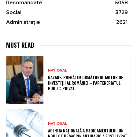
Recomandate
5058
Social
3729
Administrație
2621
MUST READ
NAȚIONAL
NAZARE: PREGĂTIM URMĂTORUL MOTOR DE
INVESTIȚII AL ROMÂNIEI – PARTENERIATUL
PUBLIC-PRIVAT
NAȚIONAL
AGENȚIA NAȚIONALĂ A MEDICAMENTULUI: UN
NOU LOT DE VACCIN ANTIRABIC A FOST LIVRAT