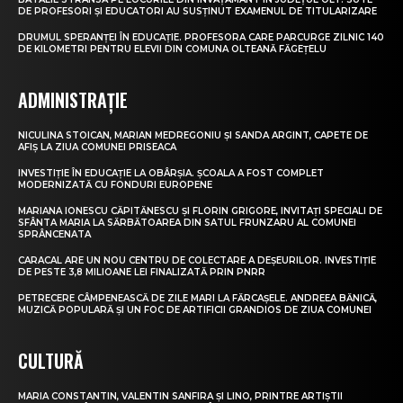
DE PROFESORI ȘI EDUCATORI AU SUSȚINUT EXAMENUL DE TITULARIZARE
DRUMUL SPERANȚEI ÎN EDUCAȚIE. PROFESORA CARE PARCURGE ZILNIC 140
DE KILOMETRI PENTRU ELEVII DIN COMUNA OLTEANĂ FĂGEȚELU
ADMINISTRAȚIE
NICULINA STOICAN, MARIAN MEDREGONIU ȘI SANDA ARGINT, CAPETE DE
AFIȘ LA ZIUA COMUNEI PRISEACA
INVESTIȚIE ÎN EDUCAȚIE LA OBÂRȘIA. ȘCOALA A FOST COMPLET
MODERNIZATĂ CU FONDURI EUROPENE
MARIANA IONESCU CĂPITĂNESCU ȘI FLORIN GRIGORE, INVITAȚI SPECIALI DE
SFÂNTA MARIA LA SĂRBĂTOAREA DIN SATUL FRUNZARU AL COMUNEI
SPRÂNCENATA
CARACAL ARE UN NOU CENTRU DE COLECTARE A DEȘEURILOR. INVESTIȚIE
DE PESTE 3,8 MILIOANE LEI FINALIZATĂ PRIN PNRR
PETRECERE CÂMPENEASCĂ DE ZILE MARI LA FĂRCAȘELE. ANDREEA BĂNICĂ,
MUZICĂ POPULARĂ ȘI UN FOC DE ARTIFICII GRANDIOS DE ZIUA COMUNEI
CULTURĂ
MARIA CONSTANTIN, VALENTIN SANFIRA ȘI LINO, PRINTRE ARTIȘTII