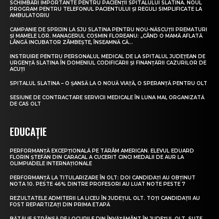
SCHIMBĂRI IMPORTANTE PENTRU PACIENȚII SPITALULUI SLATINA. NOUL
PROGRAM PENTRU TELEFONUL PACIENTULUI ȘI REGULI SIMPLIFICATE LA
AMBULATORIU
CAMPANIE DE SPRIJIN LA SJU SLATINA PENTRU NOU-NĂSCUȚII PREMATURI
ȘI MAMELE LOR. MANAGERUL COSMIN FLOREANU: „CÂND O MAMĂ AFLATĂ
LÂNGĂ INCUBATOR ZÂMBEȘTE, ÎNSEAMNĂ CĂ...
INSTRUIRE PENTRU PERSONALUL MEDICAL DE LA SPITALUL JUDEȚEAN DE
URGENȚĂ SLATINA ÎN DOMENIUL CODIFICĂRII ȘI FINANȚĂRII CAZURILOR DE
ACUȚI
SPITALUL SLATINA – O ȘANSĂ LA O NOUĂ VIAȚĂ, O SPERANȚĂ PENTRU OLT
SESIUNE DE CONTRACTARE SERVICII MEDICALE ÎN LUNA MAI, ORGANIZATĂ
DE CAS OLT
EDUCAȚIE
PERFORMANȚĂ EXCEPȚIONALĂ PE TĂRÂM AMERICAN. ELEVUL EDUARD
FLORIN ȘTEFAN DIN CARACAL A CUCERIT CINCI MEDALII DE AUR LA
OLIMPIADELE INTERNAȚIONALE
PERFORMANȚĂ LA TITULARIZARE ÎN OLT: DOI CANDIDAȚI AU OBȚINUT
NOTA 10. PESTE 46% DINTRE PROFESORI AU LUAT NOTE PESTE 7
REZULTATELE ADMITERII LA LICEU ÎN JUDEȚUL OLT. TOȚI CANDIDAȚII AU
FOST REPARTIZAȚI DIN PRIMA ETAPĂ
BĂTĂLIE STRÂNSĂ PE LOCURILE DIN ÎNVĂȚĂMÂNT ÎN JUDEȚUL OLT. SUTE