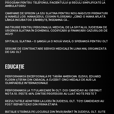
PROGRAM PENTRU TELEFONUL PACIENTULUI ȘI REGULI SIMPLIFICATE LA
AMBULATORIU
CAMPANIE DE SPRIJIN LA SJU SLATINA PENTRU NOU-NĂSCUȚII PREMATURI
ȘI MAMELE LOR. MANAGERUL COSMIN FLOREANU: „CÂND O MAMĂ AFLATĂ
LÂNGĂ INCUBATOR ZÂMBEȘTE, ÎNSEAMNĂ CĂ...
INSTRUIRE PENTRU PERSONALUL MEDICAL DE LA SPITALUL JUDEȚEAN DE
URGENȚĂ SLATINA ÎN DOMENIUL CODIFICĂRII ȘI FINANȚĂRII CAZURILOR DE
ACUȚI
SPITALUL SLATINA – O ȘANSĂ LA O NOUĂ VIAȚĂ, O SPERANȚĂ PENTRU OLT
SESIUNE DE CONTRACTARE SERVICII MEDICALE ÎN LUNA MAI, ORGANIZATĂ
DE CAS OLT
EDUCAȚIE
PERFORMANȚĂ EXCEPȚIONALĂ PE TĂRÂM AMERICAN. ELEVUL EDUARD
FLORIN ȘTEFAN DIN CARACAL A CUCERIT CINCI MEDALII DE AUR LA
OLIMPIADELE INTERNAȚIONALE
PERFORMANȚĂ LA TITULARIZARE ÎN OLT: DOI CANDIDAȚI AU OBȚINUT
NOTA 10. PESTE 46% DINTRE PROFESORI AU LUAT NOTE PESTE 7
REZULTATELE ADMITERII LA LICEU ÎN JUDEȚUL OLT. TOȚI CANDIDAȚII AU
FOST REPARTIZAȚI DIN PRIMA ETAPĂ
BĂTĂLIE STRÂNSĂ PE LOCURILE DIN ÎNVĂȚĂMÂNT ÎN JUDEȚUL OLT. SUTE