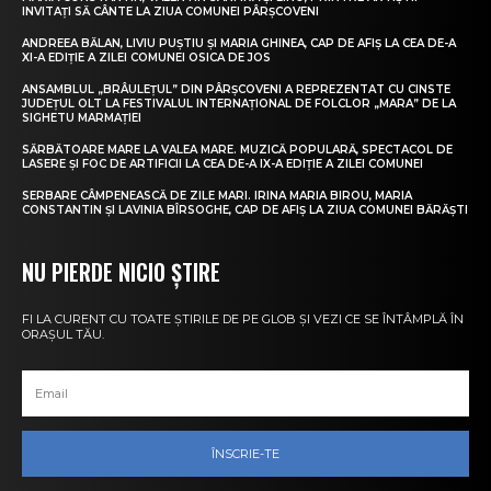
INVITAȚI SĂ CÂNTE LA ZIUA COMUNEI PÂRȘCOVENI
ANDREEA BĂLAN, LIVIU PUȘTIU ȘI MARIA GHINEA, CAP DE AFIȘ LA CEA DE-A
XI-A EDIȚIE A ZILEI COMUNEI OSICA DE JOS
ANSAMBLUL „BRÂULEȚUL” DIN PÂRȘCOVENI A REPREZENTAT CU CINSTE
JUDEȚUL OLT LA FESTIVALUL INTERNAȚIONAL DE FOLCLOR „MARA” DE LA
SIGHETU MARMAȚIEI
SĂRBĂTOARE MARE LA VALEA MARE. MUZICĂ POPULARĂ, SPECTACOL DE
LASERE ȘI FOC DE ARTIFICII LA CEA DE-A IX-A EDIȚIE A ZILEI COMUNEI
SERBARE CÂMPENEASCĂ DE ZILE MARI. IRINA MARIA BIROU, MARIA
CONSTANTIN ȘI LAVINIA BÎRSOGHE, CAP DE AFIȘ LA ZIUA COMUNEI BĂRĂȘTI
NU PIERDE NICIO ȘTIRE
FI LA CURENT CU TOATE ȘTIRILE DE PE GLOB ȘI VEZI CE SE ÎNTÂMPLĂ ÎN
ORAȘUL TĂU.
ÎNSCRIE-TE