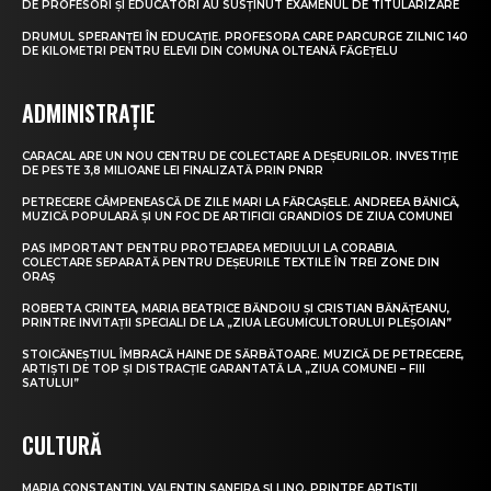
DE PROFESORI ȘI EDUCATORI AU SUSȚINUT EXAMENUL DE TITULARIZARE
DRUMUL SPERANȚEI ÎN EDUCAȚIE. PROFESORA CARE PARCURGE ZILNIC 140
DE KILOMETRI PENTRU ELEVII DIN COMUNA OLTEANĂ FĂGEȚELU
ADMINISTRAȚIE
CARACAL ARE UN NOU CENTRU DE COLECTARE A DEȘEURILOR. INVESTIȚIE
DE PESTE 3,8 MILIOANE LEI FINALIZATĂ PRIN PNRR
PETRECERE CÂMPENEASCĂ DE ZILE MARI LA FĂRCAȘELE. ANDREEA BĂNICĂ,
MUZICĂ POPULARĂ ȘI UN FOC DE ARTIFICII GRANDIOS DE ZIUA COMUNEI
PAS IMPORTANT PENTRU PROTEJAREA MEDIULUI LA CORABIA.
COLECTARE SEPARATĂ PENTRU DEȘEURILE TEXTILE ÎN TREI ZONE DIN
ORAȘ
ROBERTA CRINTEA, MARIA BEATRICE BĂNDOIU ȘI CRISTIAN BĂNĂȚEANU,
PRINTRE INVITAȚII SPECIALI DE LA „ZIUA LEGUMICULTORULUI PLEȘOIAN”
STOICĂNEȘTIUL ÎMBRACĂ HAINE DE SĂRBĂTOARE. MUZICĂ DE PETRECERE,
ARTIȘTI DE TOP ȘI DISTRACȚIE GARANTATĂ LA „ZIUA COMUNEI – FIII
SATULUI”
CULTURĂ
MARIA CONSTANTIN, VALENTIN SANFIRA ȘI LINO, PRINTRE ARTIȘTII