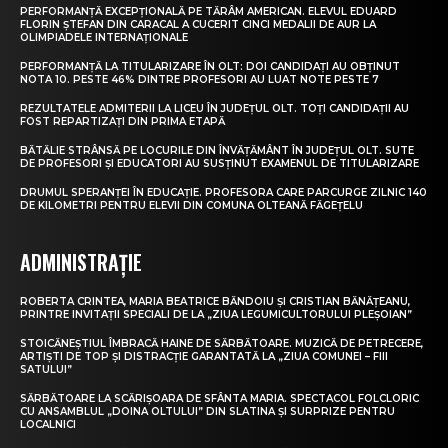
PERFORMANȚĂ EXCEPȚIONALĂ PE TĂRÂM AMERICAN. ELEVUL EDUARD
FLORIN ȘTEFAN DIN CARACAL A CUCERIT CINCI MEDALII DE AUR LA
OLIMPIADELE INTERNAȚIONALE
PERFORMANȚĂ LA TITULARIZARE ÎN OLT: DOI CANDIDAȚI AU OBȚINUT
NOTA 10. PESTE 46% DINTRE PROFESORI AU LUAT NOTE PESTE 7
REZULTATELE ADMITERII LA LICEU ÎN JUDEȚUL OLT. TOȚI CANDIDAȚII AU
FOST REPARTIZAȚI DIN PRIMA ETAPĂ
BĂTĂLIE STRÂNSĂ PE LOCURILE DIN ÎNVĂȚĂMÂNT ÎN JUDEȚUL OLT. SUTE
DE PROFESORI ȘI EDUCATORI AU SUSȚINUT EXAMENUL DE TITULARIZARE
DRUMUL SPERANȚEI ÎN EDUCAȚIE. PROFESORA CARE PARCURGE ZILNIC 140
DE KILOMETRI PENTRU ELEVII DIN COMUNA OLTEANĂ FĂGEȚELU
ADMINISTRAȚIE
ROBERTA CRINTEA, MARIA BEATRICE BĂNDOIU ȘI CRISTIAN BĂNĂȚEANU,
PRINTRE INVITAȚII SPECIALI DE LA „ZIUA LEGUMICULTORULUI PLEȘOIAN”
STOICĂNEȘTIUL ÎMBRACĂ HAINE DE SĂRBĂTOARE. MUZICĂ DE PETRECERE,
ARTIȘTI DE TOP ȘI DISTRACȚIE GARANTATĂ LA „ZIUA COMUNEI – FIII
SATULUI”
SĂRBĂTOARE LA SCĂRIȘOARA DE SFÂNTA MARIA. SPECTACOL FOLCLORIC
CU ANSAMBLUL „DOINA OLTULUI” DIN SLATINA ȘI SURPRIZE PENTRU
LOCALNICI