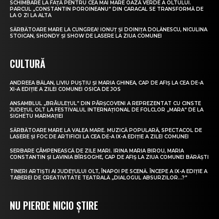
SCHIMBARE LA FAȚĂ PENTRU CEA MAI MARE OAZĂ VERDE A OLTULUI.
PARCUL „CONSTANTIN POROINEANU” DIN CARACAL SE TRANSFORMĂ DE
LA O ZI LA ALTA
SĂRBĂTOARE MARE LA CUNGREA! IONUȚ ȘI DOINIȚA DOLĂNESCU, NICULINA
STOICAN, SHONDY ȘI SHOW DE LASERE LA ZIUA COMUNEI
CULTURĂ
ANDREEA BĂLAN, LIVIU PUȘTIU ȘI MARIA GHINEA, CAP DE AFIȘ LA CEA DE-A
XI-A EDIȚIE A ZILEI COMUNEI OSICA DE JOS
ANSAMBLUL „BRÂULEȚUL” DIN PÂRȘCOVENI A REPREZENTAT CU CINSTE
JUDEȚUL OLT LA FESTIVALUL INTERNAȚIONAL DE FOLCLOR „MARA” DE LA
SIGHETU MARMAȚIEI
SĂRBĂTOARE MARE LA VALEA MARE. MUZICĂ POPULARĂ, SPECTACOL DE
LASERE ȘI FOC DE ARTIFICII LA CEA DE-A IX-A EDIȚIE A ZILEI COMUNEI
SERBARE CÂMPENEASCĂ DE ZILE MARI. IRINA MARIA BIROU, MARIA
CONSTANTIN ȘI LAVINIA BÎRSOGHE, CAP DE AFIȘ LA ZIUA COMUNEI BĂRĂȘTI
TINERI ARTIȘTI AI JUDEȚULUI OLT, ÎNAPOI PE SCENĂ. ÎNCEPE A IX-A EDIȚIE A
TABEREI DE CREATIVITATE TEATRALĂ „DIALOGUL ABSURZILOR…?”
NU PIERDE NICIO ȘTIRE