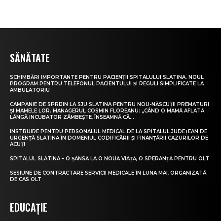
SĂNĂTATE
SCHIMBĂRI IMPORTANTE PENTRU PACIENȚII SPITALULUI SLATINA. NOUL
PROGRAM PENTRU TELEFONUL PACIENTULUI ȘI REGULI SIMPLIFICATE LA
AMBULATORIU
CAMPANIE DE SPRIJIN LA SJU SLATINA PENTRU NOU-NĂSCUȚII PREMATURI
ȘI MAMELE LOR. MANAGERUL COSMIN FLOREANU: „CÂND O MAMĂ AFLATĂ
LÂNGĂ INCUBATOR ZÂMBEȘTE, ÎNSEAMNĂ CĂ...
INSTRUIRE PENTRU PERSONALUL MEDICAL DE LA SPITALUL JUDEȚEAN DE
URGENȚĂ SLATINA ÎN DOMENIUL CODIFICĂRII ȘI FINANȚĂRII CAZURILOR DE
ACUȚI
SPITALUL SLATINA – O ȘANSĂ LA O NOUĂ VIAȚĂ, O SPERANȚĂ PENTRU OLT
SESIUNE DE CONTRACTARE SERVICII MEDICALE ÎN LUNA MAI, ORGANIZATĂ
DE CAS OLT
EDUCAȚIE