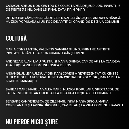
CARACAL ARE UN NOU CENTRU DE COLECTARE A DEȘEURILOR. INVESTIȚIE
DE PESTE 3,8 MILIOANE LEI FINALIZATĂ PRIN PNRR
PETRECERE CÂMPENEASCĂ DE ZILE MARI LA FĂRCAȘELE. ANDREEA BĂNICĂ,
MUZICĂ POPULARĂ ȘI UN FOC DE ARTIFICII GRANDIOS DE ZIUA COMUNEI
CULTURĂ
MARIA CONSTANTIN, VALENTIN SANFIRA ȘI LINO, PRINTRE ARTIȘTII
INVITAȚI SĂ CÂNTE LA ZIUA COMUNEI PÂRȘCOVENI
ANDREEA BĂLAN, LIVIU PUȘTIU ȘI MARIA GHINEA, CAP DE AFIȘ LA CEA DE-A
XI-A EDIȚIE A ZILEI COMUNEI OSICA DE JOS
ANSAMBLUL „BRÂULEȚUL” DIN PÂRȘCOVENI A REPREZENTAT CU CINSTE
JUDEȚUL OLT LA FESTIVALUL INTERNAȚIONAL DE FOLCLOR „MARA” DE LA
SIGHETU MARMAȚIEI
SĂRBĂTOARE MARE LA VALEA MARE. MUZICĂ POPULARĂ, SPECTACOL DE
LASERE ȘI FOC DE ARTIFICII LA CEA DE-A IX-A EDIȚIE A ZILEI COMUNEI
SERBARE CÂMPENEASCĂ DE ZILE MARI. IRINA MARIA BIROU, MARIA
CONSTANTIN ȘI LAVINIA BÎRSOGHE, CAP DE AFIȘ LA ZIUA COMUNEI BĂRĂȘTI
NU PIERDE NICIO ȘTIRE