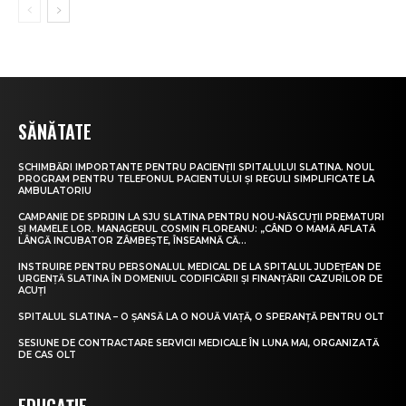
SĂNĂTATE
SCHIMBĂRI IMPORTANTE PENTRU PACIENȚII SPITALULUI SLATINA. NOUL
PROGRAM PENTRU TELEFONUL PACIENTULUI ȘI REGULI SIMPLIFICATE LA
AMBULATORIU
CAMPANIE DE SPRIJIN LA SJU SLATINA PENTRU NOU-NĂSCUȚII PREMATURI
ȘI MAMELE LOR. MANAGERUL COSMIN FLOREANU: „CÂND O MAMĂ AFLATĂ
LÂNGĂ INCUBATOR ZÂMBEȘTE, ÎNSEAMNĂ CĂ...
INSTRUIRE PENTRU PERSONALUL MEDICAL DE LA SPITALUL JUDEȚEAN DE
URGENȚĂ SLATINA ÎN DOMENIUL CODIFICĂRII ȘI FINANȚĂRII CAZURILOR DE
ACUȚI
SPITALUL SLATINA – O ȘANSĂ LA O NOUĂ VIAȚĂ, O SPERANȚĂ PENTRU OLT
SESIUNE DE CONTRACTARE SERVICII MEDICALE ÎN LUNA MAI, ORGANIZATĂ
DE CAS OLT
EDUCAȚIE