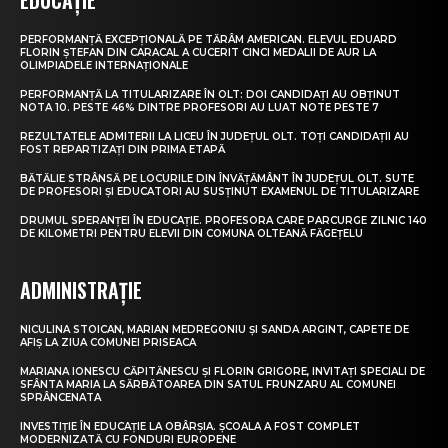
PERFORMANȚĂ EXCEPȚIONALĂ PE TĂRÂM AMERICAN. ELEVUL EDUARD
FLORIN ȘTEFAN DIN CARACAL A CUCERIT CINCI MEDALII DE AUR LA
OLIMPIADELE INTERNAȚIONALE
PERFORMANȚĂ LA TITULARIZARE ÎN OLT: DOI CANDIDAȚI AU OBȚINUT
NOTA 10. PESTE 46% DINTRE PROFESORI AU LUAT NOTE PESTE 7
REZULTATELE ADMITERII LA LICEU ÎN JUDEȚUL OLT. TOȚI CANDIDAȚII AU
FOST REPARTIZAȚI DIN PRIMA ETAPĂ
BĂTĂLIE STRÂNSĂ PE LOCURILE DIN ÎNVĂȚĂMÂNT ÎN JUDEȚUL OLT. SUTE
DE PROFESORI ȘI EDUCATORI AU SUSȚINUT EXAMENUL DE TITULARIZARE
DRUMUL SPERANȚEI ÎN EDUCAȚIE. PROFESORA CARE PARCURGE ZILNIC 140
DE KILOMETRI PENTRU ELEVII DIN COMUNA OLTEANĂ FĂGEȚELU
ADMINISTRAȚIE
NICULINA STOICAN, MARIAN MEDREGONIU ȘI SANDA ARGINT, CAPETE DE
AFIȘ LA ZIUA COMUNEI PRISEACA
MARIANA IONESCU CĂPITĂNESCU ȘI FLORIN GRIGORE, INVITAȚI SPECIALI DE
SFÂNTA MARIA LA SĂRBĂTOAREA DIN SATUL FRUNZARU AL COMUNEI
SPRÂNCENATA
INVESTIȚIE ÎN EDUCAȚIE LA OBÂRȘIA. ȘCOALA A FOST COMPLET
MODERNIZATĂ CU FONDURI EUROPENE