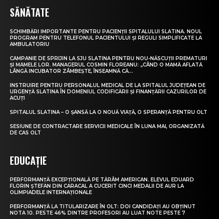
SĂNĂTATE
SCHIMBĂRI IMPORTANTE PENTRU PACIENȚII SPITALULUI SLATINA. NOUL
PROGRAM PENTRU TELEFONUL PACIENTULUI ȘI REGULI SIMPLIFICATE LA
AMBULATORIU
CAMPANIE DE SPRIJIN LA SJU SLATINA PENTRU NOU-NĂSCUȚII PREMATURI
ȘI MAMELE LOR. MANAGERUL COSMIN FLOREANU: „CÂND O MAMĂ AFLATĂ
LÂNGĂ INCUBATOR ZÂMBEȘTE, ÎNSEAMNĂ CĂ...
INSTRUIRE PENTRU PERSONALUL MEDICAL DE LA SPITALUL JUDEȚEAN DE
URGENȚĂ SLATINA ÎN DOMENIUL CODIFICĂRII ȘI FINANȚĂRII CAZURILOR DE
ACUȚI
SPITALUL SLATINA – O ȘANSĂ LA O NOUĂ VIAȚĂ, O SPERANȚĂ PENTRU OLT
SESIUNE DE CONTRACTARE SERVICII MEDICALE ÎN LUNA MAI, ORGANIZATĂ
DE CAS OLT
EDUCAȚIE
PERFORMANȚĂ EXCEPȚIONALĂ PE TĂRÂM AMERICAN. ELEVUL EDUARD
FLORIN ȘTEFAN DIN CARACAL A CUCERIT CINCI MEDALII DE AUR LA
OLIMPIADELE INTERNAȚIONALE
PERFORMANȚĂ LA TITULARIZARE ÎN OLT: DOI CANDIDAȚI AU OBȚINUT
NOTA 10. PESTE 46% DINTRE PROFESORI AU LUAT NOTE PESTE 7