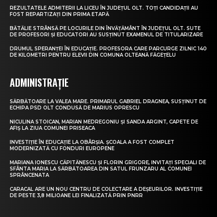
REZULTATELE ADMITERII LA LICEU ÎN JUDEȚUL OLT. TOȚI CANDIDAȚII AU
FOST REPARTIZAȚI DIN PRIMA ETAPĂ
BĂTĂLIE STRÂNSĂ PE LOCURILE DIN ÎNVĂȚĂMÂNT ÎN JUDEȚUL OLT. SUTE
DE PROFESORI ȘI EDUCATORI AU SUSȚINUT EXAMENUL DE TITULARIZARE
DRUMUL SPERANȚEI ÎN EDUCAȚIE. PROFESORA CARE PARCURGE ZILNIC 140
DE KILOMETRI PENTRU ELEVII DIN COMUNA OLTEANĂ FĂGEȚELU
ADMINISTRAȚIE
SĂRBĂTOARE LA VALEA MARE. PRIMARUL GABRIEL DRAGNEA, SUSȚINUT DE
ECHIPA PSD OLT CONDUSĂ DE MARIUS OPRESCU
NICULINA STOICAN, MARIAN MEDREGONIU ȘI SANDA ARGINT, CAPETE DE
AFIȘ LA ZIUA COMUNEI PRISEACA
INVESTIȚIE ÎN EDUCAȚIE LA OBÂRȘIA. ȘCOALA A FOST COMPLET
MODERNIZATĂ CU FONDURI EUROPENE
MARIANA IONESCU CĂPITĂNESCU ȘI FLORIN GRIGORE, INVITAȚI SPECIALI DE
SFÂNTA MARIA LA SĂRBĂTOAREA DIN SATUL FRUNZARU AL COMUNEI
SPRÂNCENATA
CARACAL ARE UN NOU CENTRU DE COLECTARE A DEȘEURILOR. INVESTIȚIE
DE PESTE 3,8 MILIOANE LEI FINALIZATĂ PRIN PNRR