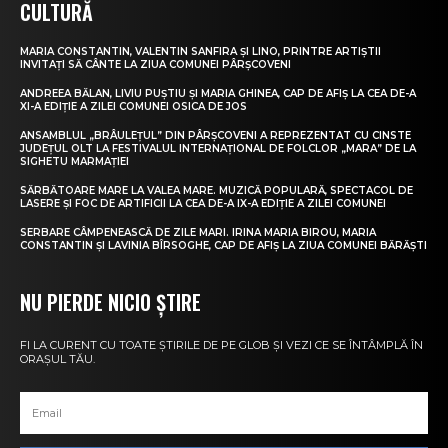
CULTURĂ
MARIA CONSTANTIN, VALENTIN SANFIRA ȘI LINO, PRINTRE ARTIȘTII
INVITAȚI SĂ CÂNTE LA ZIUA COMUNEI PÂRȘCOVENI
ANDREEA BĂLAN, LIVIU PUȘTIU ȘI MARIA GHINEA, CAP DE AFIȘ LA CEA DE-A
XI-A EDIȚIE A ZILEI COMUNEI OSICA DE JOS
ANSAMBLUL „BRÂULEȚUL” DIN PÂRȘCOVENI A REPREZENTAT CU CINSTE
JUDEȚUL OLT LA FESTIVALUL INTERNAȚIONAL DE FOLCLOR „MARA” DE LA
SIGHETU MARMAȚIEI
SĂRBĂTOARE MARE LA VALEA MARE. MUZICĂ POPULARĂ, SPECTACOL DE
LASERE ȘI FOC DE ARTIFICII LA CEA DE-A IX-A EDIȚIE A ZILEI COMUNEI
SERBARE CÂMPENEASCĂ DE ZILE MARI. IRINA MARIA BIROU, MARIA
CONSTANTIN ȘI LAVINIA BÎRSOGHE, CAP DE AFIȘ LA ZIUA COMUNEI BĂRĂȘTI
NU PIERDE NICIO ȘTIRE
FI LA CURENT CU TOATE ȘTIRILE DE PE GLOB ȘI VEZI CE SE ÎNTÂMPLĂ ÎN
ORAȘUL TĂU.