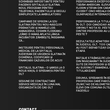
SCHIMBĂRI IMPORTANTE PENTRU
PERFORMANȚĂ EXCEPȚIO
PACIENȚII SPITALULUI SLATINA.
TĂRÂM AMERICAN. ELEV
NOUL PROGRAM PENTRU
FLORIN ȘTEFAN DIN CARA
TELEFONUL PACIENTULUI ȘI REGULI
CUCERIT CINCI MEDALII D
SIMPLIFICATE LA AMBULATORIU
OLIMPIADELE INTERNAȚI
CAMPANIE DE SPRIJIN LA SJU
PERFORMANȚĂ LA TITUL
SLATINA PENTRU NOU-NĂSCUȚII
ÎN OLT: DOI CANDIDAȚI A
PREMATURI ȘI MAMELE LOR.
OBȚINUT NOTA 10. PEST
MANAGERUL COSMIN FLOREANU:
DINTRE PROFESORI AU 
„CÂND O MAMĂ AFLATĂ LÂNGĂ
PESTE 7
INCUBATOR ZÂMBEȘTE, ÎNSEAMNĂ
CĂ...
REZULTATELE ADMITERII 
ÎN JUDEȚUL OLT. TOȚI CA
INSTRUIRE PENTRU PERSONALUL
AU FOST REPARTIZAȚI D
MEDICAL DE LA SPITALUL
ETAPĂ
JUDEȚEAN DE URGENȚĂ SLATINA ÎN
DOMENIUL CODIFICĂRII ȘI
BĂTĂLIE STRÂNSĂ PE LO
FINANȚĂRII CAZURILOR DE ACUȚI
DIN ÎNVĂȚĂMÂNT ÎN JUDE
SUTE DE PROFESORI ȘI 
SPITALUL SLATINA – O ȘANSĂ LA O
AU SUSȚINUT EXAMENUL 
NOUĂ VIAȚĂ, O SPERANȚĂ PENTRU
TITULARIZARE
OLT
DRUMUL SPERANȚEI ÎN E
SESIUNE DE CONTRACTARE
PROFESORA CARE PARC
SERVICII MEDICALE ÎN LUNA MAI,
ZILNIC 140 DE KILOMETR
ORGANIZATĂ DE CAS OLT
ELEVII DIN COMUNA OLT
FĂGEȚELU
CONTACT