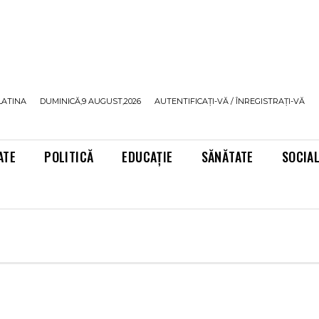
LATINA
DUMINICĂ,9 AUGUST,2026
AUTENTIFICAȚI-VĂ / ÎNREGISTRAȚI-VĂ
ATE
POLITICĂ
EDUCAȚIE
SĂNĂTATE
SOCIA