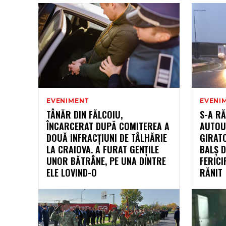
EVENIMENT
EVENI
TÂNĂR DIN FĂLCOIU,
S-A R
ÎNCARCERAT DUPĂ COMITEREA A
AUTOUT
DOUĂ INFRACȚIUNI DE TÂLHĂRIE
GIRATO
LA CRAIOVA. A FURAT GENȚILE
BALȘ D
UNOR BĂTRÂNE, PE UNA DINTRE
FERICI
ELE LOVIND-O
RĂNIT