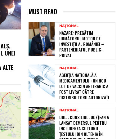
MUST READ
NAȚIONAL
NAZARE: PREGĂTIM
URMĂTORUL MOTOR DE
INVESTIȚII AL ROMÂNIEI –
BALȘ,
PARTENERIATUL PUBLIC-
L UNEI
PRIVAT
A ALTE
NAȚIONAL
AGENȚIA NAȚIONALĂ A
MEDICAMENTULUI: UN NOU
LOT DE VACCIN ANTIRABIC A
FOST LIVRAT CĂTRE
DISTRIBUITORII AUTORIZAȚI
NAȚIONAL
DOLJ: CONSILIUL JUDEȚEAN A
LANSAT DEMERSUL PENTRU
INCLUDEREA CULTURII
ȚESTULUI DIN OLTENIA ÎN