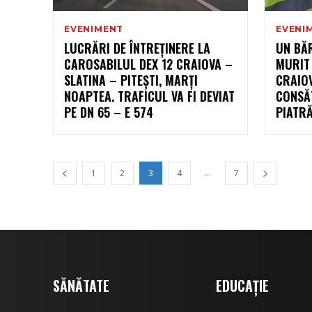
EVENIMENT
EVENI
LUCRĂRI DE ÎNTREȚINERE LA
UN BĂR
CAROSABILUL DEX 12 CRAIOVA –
MURIT 
SLATINA – PITEȘTI, MARȚI
CRAIOV
NOAPTEA. TRAFICUL VA FI DEVIAT
CONSĂT
PE DN 65 – E 574
PIATR
...
1
2
3
4
7
SĂNĂTATE
EDUCAȚIE