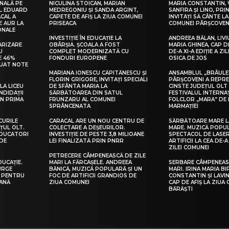
NALĂ PE
NICULINA STOICAN, MARIAN
MARIA CONSTANTIN, 
UL EDUARD
MEDREGONIU ȘI SANDA ARGINT,
SANFIRA ȘI LINO, PRI
CAL A
CAPETE DE AFIȘ LA ZIUA COMUNEI
INVITAȚI SĂ CÂNTE LA
E AUR LA
PRISEACA
COMUNEI PÂRȘCOVEN
ONALE
INVESTIȚIE ÎN EDUCAȚIE LA
ANDREEA BĂLAN, LIVI
ARIZARE
OBÂRȘIA. ȘCOALA A FOST
MARIA GHINEA, CAP DE
U
COMPLET MODERNIZATĂ CU
DE-A XI-A EDIȚIE A ZI
E 46%
FONDURI EUROPENE
OSICA DE JOS
LUAT NOTE
MARIANA IONESCU CĂPITĂNESCU ȘI
ANSAMBLUL „BRÂULE
FLORIN GRIGORE, INVITAȚI SPECIALI
PÂRȘCOVENI A REPR
LA LICEU
DE SFÂNTA MARIA LA
CINSTE JUDEȚUL OLT
NDIDAȚII
SĂRBĂTOAREA DIN SATUL
FESTIVALUL INTERNA
IN PRIMA
FRUNZARU AL COMUNEI
FOLCLOR „MARA” DE 
SPRÂNCENATA
MARMAȚIEI
CURILE
CARACAL ARE UN NOU CENTRU DE
SĂRBĂTOARE MARE L
ȚUL OLT.
COLECTARE A DEȘEURILOR.
MARE. MUZICĂ POPU
EDUCATORI
INVESTIȚIE DE PESTE 3,8 MILIOANE
SPECTACOL DE LASER
DE
LEI FINALIZATĂ PRIN PNRR
ARTIFICII LA CEA DE-A 
ZILEI COMUNEI
PETRECERE CÂMPENEASCĂ DE ZILE
DUCAȚIE.
MARI LA FĂRCAȘELE. ANDREEA
SERBARE CÂMPENEASC
URGE
BĂNICĂ, MUZICĂ POPULARĂ ȘI UN
MARI. IRINA MARIA B
I PENTRU
FOC DE ARTIFICII GRANDIOS DE
CONSTANTIN ȘI LAVIN
EANĂ
ZIUA COMUNEI
CAP DE AFIȘ LA ZIUA
BĂRĂȘTI