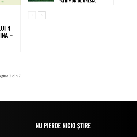
PATRIMONIUL UNESCO
UI 4
TINA –
agina 3 din 7
NU PIERDE NICIO ȘTIRE