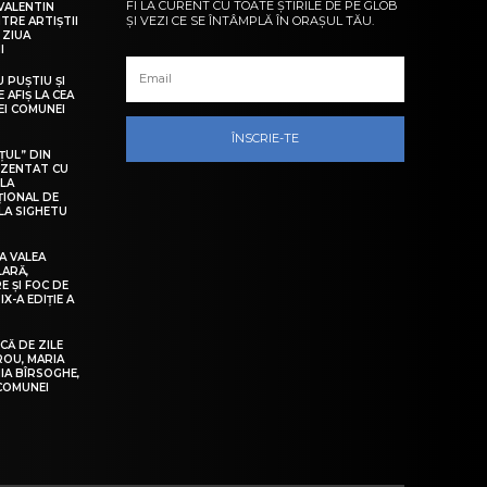
FI LA CURENT CU TOATE ȘTIRILE DE PE GLOB
VALENTIN
ȘI VEZI CE SE ÎNTÂMPLĂ ÎN ORAȘUL TĂU.
NTRE ARTIȘTII
 ZIUA
I
U PUȘTIU ȘI
 AFIȘ LA CEA
LEI COMUNEI
ÎNSCRIE-TE
ȚUL” DIN
EZENTAT CU
 LA
ȚIONAL DE
LA SIGHETU
A VALEA
LARĂ,
E ȘI FOC DE
IX-A EDIȚIE A
Ă DE ZILE
IROU, MARIA
IA BÎRSOGHE,
 COMUNEI