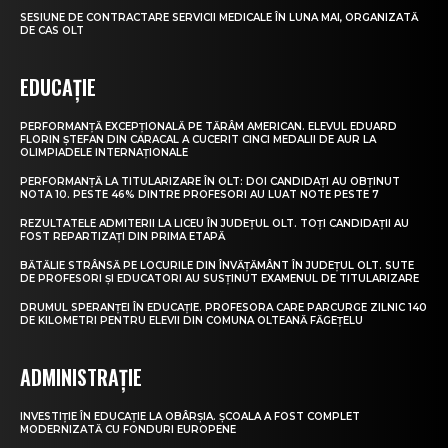
SESIUNE DE CONTRACTARE SERVICII MEDICALE ÎN LUNA MAI, ORGANIZATĂ
DE CAS OLT
EDUCAȚIE
PERFORMANȚĂ EXCEPȚIONALĂ PE TĂRÂM AMERICAN. ELEVUL EDUARD
FLORIN ȘTEFAN DIN CARACAL A CUCERIT CINCI MEDALII DE AUR LA
OLIMPIADELE INTERNAȚIONALE
PERFORMANȚĂ LA TITULARIZARE ÎN OLT: DOI CANDIDAȚI AU OBȚINUT
NOTA 10. PESTE 46% DINTRE PROFESORI AU LUAT NOTE PESTE 7
REZULTATELE ADMITERII LA LICEU ÎN JUDEȚUL OLT. TOȚI CANDIDAȚII AU
FOST REPARTIZAȚI DIN PRIMA ETAPĂ
BĂTĂLIE STRÂNSĂ PE LOCURILE DIN ÎNVĂȚĂMÂNT ÎN JUDEȚUL OLT. SUTE
DE PROFESORI ȘI EDUCATORI AU SUSȚINUT EXAMENUL DE TITULARIZARE
DRUMUL SPERANȚEI ÎN EDUCAȚIE. PROFESORA CARE PARCURGE ZILNIC 140
DE KILOMETRI PENTRU ELEVII DIN COMUNA OLTEANĂ FĂGEȚELU
ADMINISTRAȚIE
INVESTIȚIE ÎN EDUCAȚIE LA OBÂRȘIA. ȘCOALA A FOST COMPLET
MODERNIZATĂ CU FONDURI EUROPENE