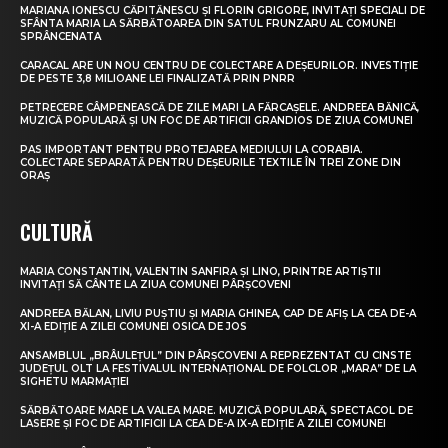
MARIANA IONESCU CĂPITĂNESCU ȘI FLORIN GRIGORE, INVITAȚI SPECIALI DE
SFÂNTA MARIA LA SĂRBĂTOAREA DIN SATUL FRUNZARU AL COMUNEI
SPRÂNCENATA
CARACAL ARE UN NOU CENTRU DE COLECTARE A DEȘEURILOR. INVESTIȚIE
DE PESTE 3,8 MILIOANE LEI FINALIZATĂ PRIN PNRR
PETRECERE CÂMPENEASCĂ DE ZILE MARI LA FĂRCAȘELE. ANDREEA BĂNICĂ,
MUZICĂ POPULARĂ ȘI UN FOC DE ARTIFICII GRANDIOS DE ZIUA COMUNEI
PAS IMPORTANT PENTRU PROTEJAREA MEDIULUI LA CORABIA.
COLECTARE SEPARATĂ PENTRU DEȘEURILE TEXTILE ÎN TREI ZONE DIN
ORAȘ
CULTURĂ
MARIA CONSTANTIN, VALENTIN SANFIRA ȘI LINO, PRINTRE ARTIȘTII
INVITAȚI SĂ CÂNTE LA ZIUA COMUNEI PÂRȘCOVENI
ANDREEA BĂLAN, LIVIU PUȘTIU ȘI MARIA GHINEA, CAP DE AFIȘ LA CEA DE-A
XI-A EDIȚIE A ZILEI COMUNEI OSICA DE JOS
ANSAMBLUL „BRÂULEȚUL” DIN PÂRȘCOVENI A REPREZENTAT CU CINSTE
JUDEȚUL OLT LA FESTIVALUL INTERNAȚIONAL DE FOLCLOR „MARA” DE LA
SIGHETU MARMAȚIEI
SĂRBĂTOARE MARE LA VALEA MARE. MUZICĂ POPULARĂ, SPECTACOL DE
LASERE ȘI FOC DE ARTIFICII LA CEA DE-A IX-A EDIȚIE A ZILEI COMUNEI