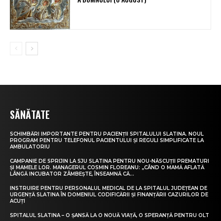
SĂNĂTATE
SCHIMBĂRI IMPORTANTE PENTRU PACIENȚII SPITALULUI SLATINA. NOUL
PROGRAM PENTRU TELEFONUL PACIENTULUI ȘI REGULI SIMPLIFICATE LA
AMBULATORIU
CAMPANIE DE SPRIJIN LA SJU SLATINA PENTRU NOU-NĂSCUȚII PREMATURI
ȘI MAMELE LOR. MANAGERUL COSMIN FLOREANU: „CÂND O MAMĂ AFLATĂ
LÂNGĂ INCUBATOR ZÂMBEȘTE, ÎNSEAMNĂ CĂ...
INSTRUIRE PENTRU PERSONALUL MEDICAL DE LA SPITALUL JUDEȚEAN DE
URGENȚĂ SLATINA ÎN DOMENIUL CODIFICĂRII ȘI FINANȚĂRII CAZURILOR DE
ACUȚI
SPITALUL SLATINA – O ȘANSĂ LA O NOUĂ VIAȚĂ, O SPERANȚĂ PENTRU OLT