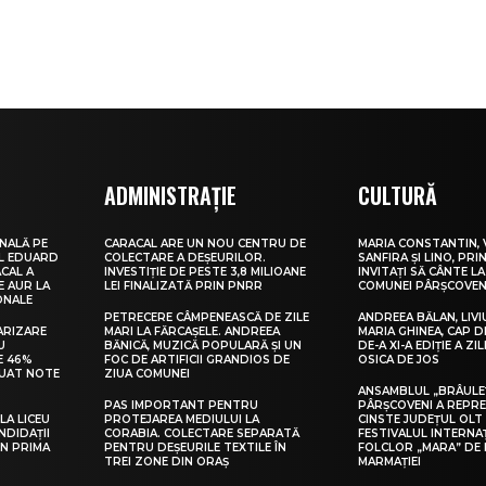
ADMINISTRAȚIE
CULTURĂ
NALĂ PE
CARACAL ARE UN NOU CENTRU DE
MARIA CONSTANTIN, 
UL EDUARD
COLECTARE A DEȘEURILOR.
SANFIRA ȘI LINO, PRI
CAL A
INVESTIȚIE DE PESTE 3,8 MILIOANE
INVITAȚI SĂ CÂNTE LA
E AUR LA
LEI FINALIZATĂ PRIN PNRR
COMUNEI PÂRȘCOVEN
ONALE
PETRECERE CÂMPENEASCĂ DE ZILE
ANDREEA BĂLAN, LIVI
ARIZARE
MARI LA FĂRCAȘELE. ANDREEA
MARIA GHINEA, CAP DE
U
BĂNICĂ, MUZICĂ POPULARĂ ȘI UN
DE-A XI-A EDIȚIE A ZI
E 46%
FOC DE ARTIFICII GRANDIOS DE
OSICA DE JOS
LUAT NOTE
ZIUA COMUNEI
ANSAMBLUL „BRÂULE
PAS IMPORTANT PENTRU
PÂRȘCOVENI A REPR
LA LICEU
PROTEJAREA MEDIULUI LA
CINSTE JUDEȚUL OLT
NDIDAȚII
CORABIA. COLECTARE SEPARATĂ
FESTIVALUL INTERNA
IN PRIMA
PENTRU DEȘEURILE TEXTILE ÎN
FOLCLOR „MARA” DE 
TREI ZONE DIN ORAȘ
MARMAȚIEI