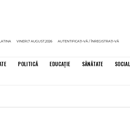
LATINA
VINERI,7 AUGUST,2026
AUTENTIFICAȚI-VĂ / ÎNREGISTRAȚI-VĂ
ATE
POLITICĂ
EDUCAȚIE
SĂNĂTATE
SOCIA