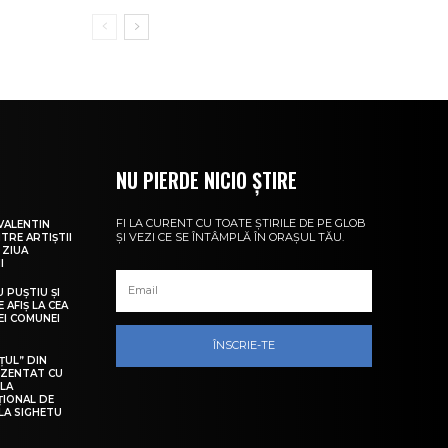
NU PIERDE NICIO ȘTIRE
FI LA CURENT CU TOATE ȘTIRILE DE PE GLOB
VALENTIN
ȘI VEZI CE SE ÎNTÂMPLĂ ÎN ORAȘUL TĂU.
NTRE ARTIȘTII
 ZIUA
I
U PUȘTIU ȘI
 AFIȘ LA CEA
LEI COMUNEI
ÎNSCRIE-TE
ȚUL” DIN
EZENTAT CU
 LA
ȚIONAL DE
LA SIGHETU