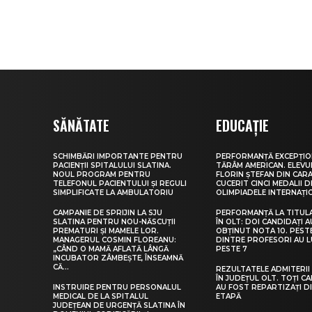
SĂNĂTATE
EDUCAȚIE
SCHIMBĂRI IMPORTANTE PENTRU
PERFORMANȚĂ EXCEPȚIO
PACIENȚII SPITALULUI SLATINA.
TĂRÂM AMERICAN. ELEV
NOUL PROGRAM PENTRU
FLORIN ȘTEFAN DIN CARA
TELEFONUL PACIENTULUI ȘI REGULI
CUCERIT CINCI MEDALII D
SIMPLIFICATE LA AMBULATORIU
OLIMPIADELE INTERNAȚI
CAMPANIE DE SPRIJIN LA SJU
PERFORMANȚĂ LA TITUL
SLATINA PENTRU NOU-NĂSCUȚII
ÎN OLT: DOI CANDIDAȚI A
PREMATURI ȘI MAMELE LOR.
OBȚINUT NOTA 10. PEST
MANAGERUL COSMIN FLOREANU:
DINTRE PROFESORI AU 
„CÂND O MAMĂ AFLATĂ LÂNGĂ
PESTE 7
INCUBATOR ZÂMBEȘTE, ÎNSEAMNĂ
CĂ...
REZULTATELE ADMITERII 
ÎN JUDEȚUL OLT. TOȚI CA
INSTRUIRE PENTRU PERSONALUL
AU FOST REPARTIZAȚI D
MEDICAL DE LA SPITALUL
ETAPĂ
JUDEȚEAN DE URGENȚĂ SLATINA ÎN