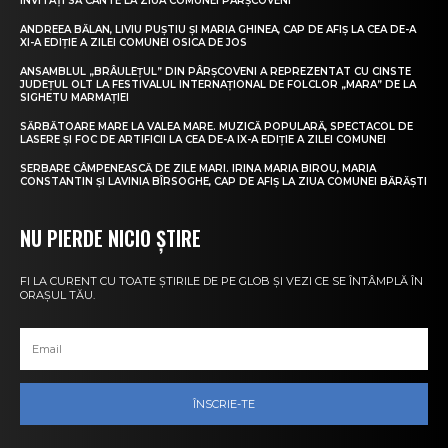
INVITAȚI SĂ CÂNTE LA ZIUA COMUNEI PÂRȘCOVENI
ANDREEA BĂLAN, LIVIU PUȘTIU ȘI MARIA GHINEA, CAP DE AFIȘ LA CEA DE-A
XI-A EDIȚIE A ZILEI COMUNEI OSICA DE JOS
ANSAMBLUL „BRÂULEȚUL” DIN PÂRȘCOVENI A REPREZENTAT CU CINSTE
JUDEȚUL OLT LA FESTIVALUL INTERNAȚIONAL DE FOLCLOR „MARA” DE LA
SIGHETU MARMAȚIEI
SĂRBĂTOARE MARE LA VALEA MARE. MUZICĂ POPULARĂ, SPECTACOL DE
LASERE ȘI FOC DE ARTIFICII LA CEA DE-A IX-A EDIȚIE A ZILEI COMUNEI
SERBARE CÂMPENEASCĂ DE ZILE MARI. IRINA MARIA BIROU, MARIA
CONSTANTIN ȘI LAVINIA BÎRSOGHE, CAP DE AFIȘ LA ZIUA COMUNEI BĂRĂȘTI
NU PIERDE NICIO ȘTIRE
FI LA CURENT CU TOATE ȘTIRILE DE PE GLOB ȘI VEZI CE SE ÎNTÂMPLĂ ÎN
ORAȘUL TĂU.
ÎNSCRIE-TE