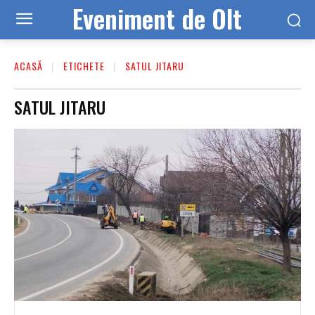
Eveniment de Olt
ACASĂ
ETICHETE
SATUL JITARU
SATUL JITARU