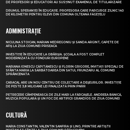
DE PROFESORI ȘI EDUCATORI AU SUSȚINUT EXAMENUL DE TITULARIZARE
DRUMUL SPERANȚEI ÎN EDUCAȚIE. PROFESORA CARE PARCURGE ZILNIC 140
DE KILOMETRI PENTRU ELEVII DIN COMUNA OLTEANĂ FĂGEȚELU
ADMINISTRAȚIE
NICULINA STOICAN, MARIAN MEDREGONIU ȘI SANDA ARGINT, CAPETE DE
AFIȘ LA ZIUA COMUNEI PRISEACA
INVESTIȚIE ÎN EDUCAȚIE LA OBÂRȘIA. ȘCOALA A FOST COMPLET
MODERNIZATĂ CU FONDURI EUROPENE
MARIANA IONESCU CĂPITĂNESCU ȘI FLORIN GRIGORE, INVITAȚI SPECIALI DE
SFÂNTA MARIA LA SĂRBĂTOAREA DIN SATUL FRUNZARU AL COMUNEI
SPRÂNCENATA
CARACAL ARE UN NOU CENTRU DE COLECTARE A DEȘEURILOR. INVESTIȚIE
DE PESTE 3,8 MILIOANE LEI FINALIZATĂ PRIN PNRR
PETRECERE CÂMPENEASCĂ DE ZILE MARI LA FĂRCAȘELE. ANDREEA BĂNICĂ,
MUZICĂ POPULARĂ ȘI UN FOC DE ARTIFICII GRANDIOS DE ZIUA COMUNEI
CULTURĂ
MARIA CONSTANTIN, VALENTIN SANFIRA ȘI LINO, PRINTRE ARTIȘTII