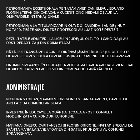
PERFORMANȚĂ EXCEPȚIONALĂ PE TĂRÂM AMERICAN. ELEVUL EDUARD
FLORIN ȘTEFAN DIN CARACAL A CUCERIT CINCI MEDALII DE AUR LA
OLIMPIADELE INTERNAȚIONALE
PERFORMANȚĂ LA TITULARIZARE ÎN OLT: DOI CANDIDAȚI AU OBȚINUT
NOTA 10. PESTE 46% DINTRE PROFESORI AU LUAT NOTE PESTE 7
REZULTATELE ADMITERII LA LICEU ÎN JUDEȚUL OLT. TOȚI CANDIDAȚII AU
FOST REPARTIZAȚI DIN PRIMA ETAPĂ
BĂTĂLIE STRÂNSĂ PE LOCURILE DIN ÎNVĂȚĂMÂNT ÎN JUDEȚUL OLT. SUTE
DE PROFESORI ȘI EDUCATORI AU SUSȚINUT EXAMENUL DE TITULARIZARE
DRUMUL SPERANȚEI ÎN EDUCAȚIE. PROFESORA CARE PARCURGE ZILNIC 140
DE KILOMETRI PENTRU ELEVII DIN COMUNA OLTEANĂ FĂGEȚELU
ADMINISTRAȚIE
NICULINA STOICAN, MARIAN MEDREGONIU ȘI SANDA ARGINT, CAPETE DE
AFIȘ LA ZIUA COMUNEI PRISEACA
INVESTIȚIE ÎN EDUCAȚIE LA OBÂRȘIA. ȘCOALA A FOST COMPLET
MODERNIZATĂ CU FONDURI EUROPENE
MARIANA IONESCU CĂPITĂNESCU ȘI FLORIN GRIGORE, INVITAȚI SPECIALI DE
SFÂNTA MARIA LA SĂRBĂTOAREA DIN SATUL FRUNZARU AL COMUNEI
SPRÂNCENATA