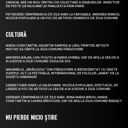
CARACAL ARE UN NOU CENTRU DE COLECTARE A DEȘEURILOR. INVESTIȚIE
DE PESTE 3,8 MILIOANE LEI FINALIZATĂ PRIN PNRR
PETRECERE CÂMPENEASCĂ DE ZILE MARI LA FĂRCAȘELE. ANDREEA BĂNICĂ,
MUZICĂ POPULARĂ ȘI UN FOC DE ARTIFICII GRANDIOS DE ZIUA COMUNEI
CULTURĂ
MARIA CONSTANTIN, VALENTIN SANFIRA ȘI LINO, PRINTRE ARTIȘTII
INVITAȚI SĂ CÂNTE LA ZIUA COMUNEI PÂRȘCOVENI
ANDREEA BĂLAN, LIVIU PUȘTIU ȘI MARIA GHINEA, CAP DE AFIȘ LA CEA DE-A
XI-A EDIȚIE A ZILEI COMUNEI OSICA DE JOS
ANSAMBLUL „BRÂULEȚUL” DIN PÂRȘCOVENI A REPREZENTAT CU CINSTE
JUDEȚUL OLT LA FESTIVALUL INTERNAȚIONAL DE FOLCLOR „MARA” DE LA
SIGHETU MARMAȚIEI
SĂRBĂTOARE MARE LA VALEA MARE. MUZICĂ POPULARĂ, SPECTACOL DE
LASERE ȘI FOC DE ARTIFICII LA CEA DE-A IX-A EDIȚIE A ZILEI COMUNEI
SERBARE CÂMPENEASCĂ DE ZILE MARI. IRINA MARIA BIROU, MARIA
CONSTANTIN ȘI LAVINIA BÎRSOGHE, CAP DE AFIȘ LA ZIUA COMUNEI BĂRĂȘTI
NU PIERDE NICIO ȘTIRE