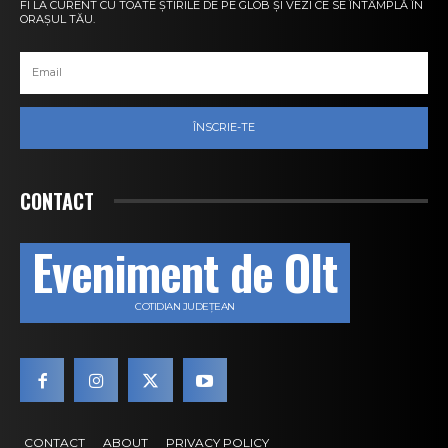
FI LA CURENT CU TOATE ȘTIRILE DE PE GLOB ȘI VEZI CE SE ÎNTÂMPLĂ ÎN
ORAȘUL TĂU.
ÎNSCRIE-TE
CONTACT
Eveniment de Olt
COTIDIAN JUDEȚEAN
CONTACT
ABOUT
PRIVACY POLICY