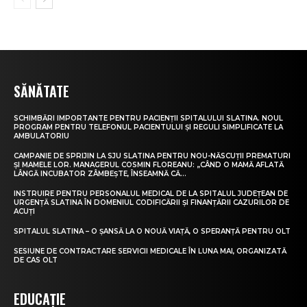
SĂNĂTATE
SCHIMBĂRI IMPORTANTE PENTRU PACIENȚII SPITALULUI SLATINA. NOUL
PROGRAM PENTRU TELEFONUL PACIENTULUI ȘI REGULI SIMPLIFICATE LA
AMBULATORIU
CAMPANIE DE SPRIJIN LA SJU SLATINA PENTRU NOU-NĂSCUȚII PREMATURI
ȘI MAMELE LOR. MANAGERUL COSMIN FLOREANU: „CÂND O MAMĂ AFLATĂ
LÂNGĂ INCUBATOR ZÂMBEȘTE, ÎNSEAMNĂ CĂ...
INSTRUIRE PENTRU PERSONALUL MEDICAL DE LA SPITALUL JUDEȚEAN DE
URGENȚĂ SLATINA ÎN DOMENIUL CODIFICĂRII ȘI FINANȚĂRII CAZURILOR DE
ACUȚI
SPITALUL SLATINA – O ȘANSĂ LA O NOUĂ VIAȚĂ, O SPERANȚĂ PENTRU OLT
SESIUNE DE CONTRACTARE SERVICII MEDICALE ÎN LUNA MAI, ORGANIZATĂ
DE CAS OLT
EDUCAȚIE