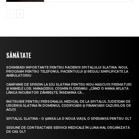
SĂNĂTATE
SCHIMBĂRI IMPORTANTE PENTRU PACIENȚII SPITALULUI SLATINA. NOUL
PROGRAM PENTRU TELEFONUL PACIENTULUI ȘI REGULI SIMPLIFICATE LA
AMBULATORIU
CAMPANIE DE SPRIJIN LA SJU SLATINA PENTRU NOU-NĂSCUȚII PREMATURI
ȘI MAMELE LOR. MANAGERUL COSMIN FLOREANU: „CÂND O MAMĂ AFLATĂ
LÂNGĂ INCUBATOR ZÂMBEȘTE, ÎNSEAMNĂ CĂ...
INSTRUIRE PENTRU PERSONALUL MEDICAL DE LA SPITALUL JUDEȚEAN DE
URGENȚĂ SLATINA ÎN DOMENIUL CODIFICĂRII ȘI FINANȚĂRII CAZURILOR DE
ACUȚI
SPITALUL SLATINA – O ȘANSĂ LA O NOUĂ VIAȚĂ, O SPERANȚĂ PENTRU OLT
SESIUNE DE CONTRACTARE SERVICII MEDICALE ÎN LUNA MAI, ORGANIZATĂ
DE CAS OLT