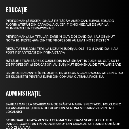
EDUCAȚIE
PERFORMANȚĂ EXCEPȚIONALĂ PE TĂRÂM AMERICAN. ELEVUL EDUARD
FLORIN ȘTEFAN DIN CARACAL A CUCERIT CINCI MEDALII DE AUR LA
OLIMPIADELE INTERNAȚIONALE
PERFORMANȚĂ LA TITULARIZARE ÎN OLT: DOI CANDIDAȚI AU OBȚINUT
NOTA 10. PESTE 46% DINTRE PROFESORI AU LUAT NOTE PESTE 7
REZULTATELE ADMITERII LA LICEU ÎN JUDEȚUL OLT. TOȚI CANDIDAȚII AU
FOST REPARTIZAȚI DIN PRIMA ETAPĂ
BĂTĂLIE STRÂNSĂ PE LOCURILE DIN ÎNVĂȚĂMÂNT ÎN JUDEȚUL OLT. SUTE
DE PROFESORI ȘI EDUCATORI AU SUSȚINUT EXAMENUL DE TITULARIZARE
DRUMUL SPERANȚEI ÎN EDUCAȚIE. PROFESORA CARE PARCURGE ZILNIC 140
DE KILOMETRI PENTRU ELEVII DIN COMUNA OLTEANĂ FĂGEȚELU
ADMINISTRAȚIE
SĂRBĂTOARE LA SCĂRIȘOARA DE SFÂNTA MARIA. SPECTACOL FOLCLORIC
CU ANSAMBLUL „DOINA OLTULUI” DIN SLATINA ȘI SURPRIZE PENTRU
LOCALNICI
SCHIMBARE LA FAȚĂ PENTRU CEA MAI MARE OAZĂ VERDE A OLTULUI.
PARCUL „CONSTANTIN POROINEANU” DIN CARACAL SE TRANSFORMĂ DE
LA O ZI LA ALTA