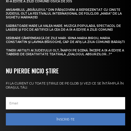
XI-A EDIȚIE A ZILEI COMUNEI OSICA DE JOS
ANSAMBLUL „BRÂULEȚUL” DIN PÂRȘCOVENI A REPREZENTAT CU CINSTE
JUDEȚUL OLT LA FESTIVALUL INTERNAȚIONAL DE FOLCLOR „MARA” DE LA
SIGHETU MARMAȚIEI
SĂRBĂTOARE MARE LA VALEA MARE. MUZICĂ POPULARĂ, SPECTACOL DE
LASERE ȘI FOC DE ARTIFICII LA CEA DE-A IX-A EDIȚIE A ZILEI COMUNEI
SERBARE CÂMPENEASCĂ DE ZILE MARI. IRINA MARIA BIROU, MARIA
CONSTANTIN ȘI LAVINIA BÎRSOGHE, CAP DE AFIȘ LA ZIUA COMUNEI BĂRĂȘTI
TINERI ARTIȘTI AI JUDEȚULUI OLT, ÎNAPOI PE SCENĂ. ÎNCEPE A IX-A EDIȚIE A
TABEREI DE CREATIVITATE TEATRALĂ „DIALOGUL ABSURZILOR…?”
NU PIERDE NICIO ȘTIRE
FI LA CURENT CU TOATE ȘTIRILE DE PE GLOB ȘI VEZI CE SE ÎNTÂMPLĂ ÎN
ORAȘUL TĂU.
ÎNSCRIE-TE