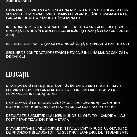
AMBULATORIU
CAMPANIE DE SPRIJIN LA SJU SLATINA PENTRU NOU-NĂSCUȚII PREMATURI
ȘI MAMELE LOR. MANAGERUL COSMIN FLOREANU: „CÂND O MAMĂ AFLATĂ
LÂNGĂ INCUBATOR ZÂMBEȘTE, ÎNSEAMNĂ CĂ...
INSTRUIRE PENTRU PERSONALUL MEDICAL DE LA SPITALUL JUDEȚEAN DE
URGENȚĂ SLATINA ÎN DOMENIUL CODIFICĂRII ȘI FINANȚĂRII CAZURILOR DE
ACUȚI
SPITALUL SLATINA – O ȘANSĂ LA O NOUĂ VIAȚĂ, O SPERANȚĂ PENTRU OLT
SESIUNE DE CONTRACTARE SERVICII MEDICALE ÎN LUNA MAI, ORGANIZATĂ
DE CAS OLT
EDUCAȚIE
PERFORMANȚĂ EXCEPȚIONALĂ PE TĂRÂM AMERICAN. ELEVUL EDUARD
FLORIN ȘTEFAN DIN CARACAL A CUCERIT CINCI MEDALII DE AUR LA
OLIMPIADELE INTERNAȚIONALE
PERFORMANȚĂ LA TITULARIZARE ÎN OLT: DOI CANDIDAȚI AU OBȚINUT
NOTA 10. PESTE 46% DINTRE PROFESORI AU LUAT NOTE PESTE 7
REZULTATELE ADMITERII LA LICEU ÎN JUDEȚUL OLT. TOȚI CANDIDAȚII AU
FOST REPARTIZAȚI DIN PRIMA ETAPĂ
BĂTĂLIE STRÂNSĂ PE LOCURILE DIN ÎNVĂȚĂMÂNT ÎN JUDEȚUL OLT. SUTE
DE PROFESORI ȘI EDUCATORI AU SUSȚINUT EXAMENUL DE TITULARIZARE