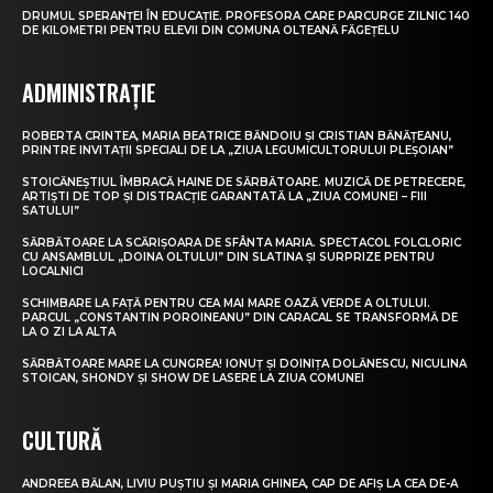
DRUMUL SPERANȚEI ÎN EDUCAȚIE. PROFESORA CARE PARCURGE ZILNIC 140
DE KILOMETRI PENTRU ELEVII DIN COMUNA OLTEANĂ FĂGEȚELU
ADMINISTRAȚIE
ROBERTA CRINTEA, MARIA BEATRICE BĂNDOIU ȘI CRISTIAN BĂNĂȚEANU,
PRINTRE INVITAȚII SPECIALI DE LA „ZIUA LEGUMICULTORULUI PLEȘOIAN”
STOICĂNEȘTIUL ÎMBRACĂ HAINE DE SĂRBĂTOARE. MUZICĂ DE PETRECERE,
ARTIȘTI DE TOP ȘI DISTRACȚIE GARANTATĂ LA „ZIUA COMUNEI – FIII
SATULUI”
SĂRBĂTOARE LA SCĂRIȘOARA DE SFÂNTA MARIA. SPECTACOL FOLCLORIC
CU ANSAMBLUL „DOINA OLTULUI” DIN SLATINA ȘI SURPRIZE PENTRU
LOCALNICI
SCHIMBARE LA FAȚĂ PENTRU CEA MAI MARE OAZĂ VERDE A OLTULUI.
PARCUL „CONSTANTIN POROINEANU” DIN CARACAL SE TRANSFORMĂ DE
LA O ZI LA ALTA
SĂRBĂTOARE MARE LA CUNGREA! IONUȚ ȘI DOINIȚA DOLĂNESCU, NICULINA
STOICAN, SHONDY ȘI SHOW DE LASERE LA ZIUA COMUNEI
CULTURĂ
ANDREEA BĂLAN, LIVIU PUȘTIU ȘI MARIA GHINEA, CAP DE AFIȘ LA CEA DE-A