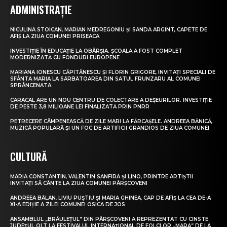
ADMINISTRAȚIE
NICULINA STOICAN, MARIAN MEDREGONIU ȘI SANDA ARGINT, CAPETE DE
AFIȘ LA ZIUA COMUNEI PRISEACA
INVESTIȚIE ÎN EDUCAȚIE LA OBÂRȘIA. ȘCOALA A FOST COMPLET
MODERNIZATĂ CU FONDURI EUROPENE
MARIANA IONESCU CĂPITĂNESCU ȘI FLORIN GRIGORE, INVITAȚI SPECIALI DE
SFÂNTA MARIA LA SĂRBĂTOAREA DIN SATUL FRUNZARU AL COMUNEI
SPRÂNCENATA
CARACAL ARE UN NOU CENTRU DE COLECTARE A DEȘEURILOR. INVESTIȚIE
DE PESTE 3,8 MILIOANE LEI FINALIZATĂ PRIN PNRR
PETRECERE CÂMPENEASCĂ DE ZILE MARI LA FĂRCAȘELE. ANDREEA BĂNICĂ,
MUZICĂ POPULARĂ ȘI UN FOC DE ARTIFICII GRANDIOS DE ZIUA COMUNEI
CULTURĂ
MARIA CONSTANTIN, VALENTIN SANFIRA ȘI LINO, PRINTRE ARTIȘTII
INVITAȚI SĂ CÂNTE LA ZIUA COMUNEI PÂRȘCOVENI
ANDREEA BĂLAN, LIVIU PUȘTIU ȘI MARIA GHINEA, CAP DE AFIȘ LA CEA DE-A
XI-A EDIȚIE A ZILEI COMUNEI OSICA DE JOS
ANSAMBLUL „BRÂULEȚUL” DIN PÂRȘCOVENI A REPREZENTAT CU CINSTE
JUDEȚUL OLT LA FESTIVALUL INTERNAȚIONAL DE FOLCLOR „MARA” DE LA