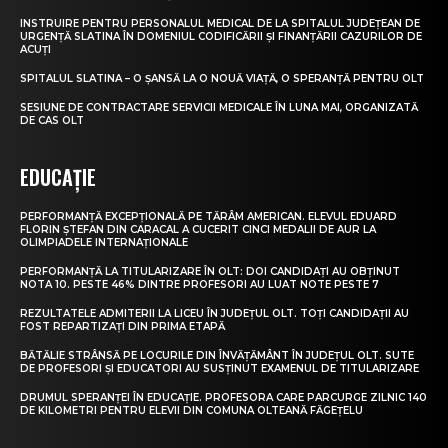
INSTRUIRE PENTRU PERSONALUL MEDICAL DE LA SPITALUL JUDEȚEAN DE
URGENȚĂ SLATINA ÎN DOMENIUL CODIFICĂRII ȘI FINANȚĂRII CAZURILOR DE
ACUȚI
SPITALUL SLATINA – O ȘANSĂ LA O NOUĂ VIAȚĂ, O SPERANȚĂ PENTRU OLT
SESIUNE DE CONTRACTARE SERVICII MEDICALE ÎN LUNA MAI, ORGANIZATĂ
DE CAS OLT
EDUCAȚIE
PERFORMANȚĂ EXCEPȚIONALĂ PE TĂRÂM AMERICAN. ELEVUL EDUARD
FLORIN ȘTEFAN DIN CARACAL A CUCERIT CINCI MEDALII DE AUR LA
OLIMPIADELE INTERNAȚIONALE
PERFORMANȚĂ LA TITULARIZARE ÎN OLT: DOI CANDIDAȚI AU OBȚINUT
NOTA 10. PESTE 46% DINTRE PROFESORI AU LUAT NOTE PESTE 7
REZULTATELE ADMITERII LA LICEU ÎN JUDEȚUL OLT. TOȚI CANDIDAȚII AU
FOST REPARTIZAȚI DIN PRIMA ETAPĂ
BĂTĂLIE STRÂNSĂ PE LOCURILE DIN ÎNVĂȚĂMÂNT ÎN JUDEȚUL OLT. SUTE
DE PROFESORI ȘI EDUCATORI AU SUSȚINUT EXAMENUL DE TITULARIZARE
DRUMUL SPERANȚEI ÎN EDUCAȚIE. PROFESORA CARE PARCURGE ZILNIC 140
DE KILOMETRI PENTRU ELEVII DIN COMUNA OLTEANĂ FĂGEȚELU