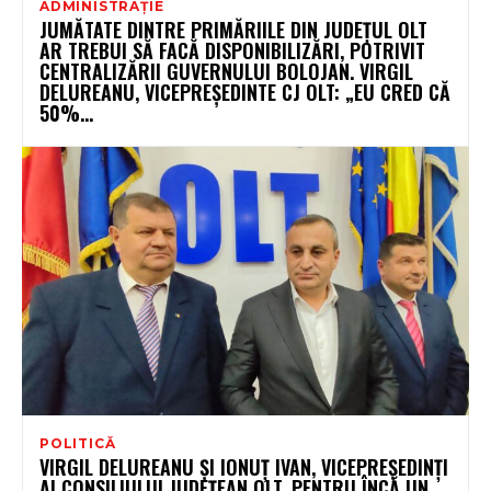
ADMINISTRAȚIE
JUMĂTATE DINTRE PRIMĂRIILE DIN JUDEȚUL OLT
AR TREBUI SĂ FACĂ DISPONIBILIZĂRI, POTRIVIT
CENTRALIZĂRII GUVERNULUI BOLOJAN. VIRGIL
DELUREANU, VICEPREȘEDINTE CJ OLT: „EU CRED CĂ
50%...
POLITICĂ
VIRGIL DELUREANU ȘI IONUȚ IVAN, VICEPREȘEDINȚI
AI CONSILIULUI JUDEȚEAN OLT, PENTRU ÎNCĂ UN