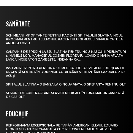
SĂNĂTATE
SCHIMBĂRI IMPORTANTE PENTRU PACIENȚII SPITALULUI SLATINA. NOUL
PROGRAM PENTRU TELEFONUL PACIENTULUI ȘI REGULI SIMPLIFICATE LA
AMBULATORIU
CAMPANIE DE SPRIJIN LA SJU SLATINA PENTRU NOU-NĂSCUȚII PREMATURI
ȘI MAMELE LOR. MANAGERUL COSMIN FLOREANU: „CÂND O MAMĂ AFLATĂ
LÂNGĂ INCUBATOR ZÂMBEȘTE, ÎNSEAMNĂ CĂ...
INSTRUIRE PENTRU PERSONALUL MEDICAL DE LA SPITALUL JUDEȚEAN DE
URGENȚĂ SLATINA ÎN DOMENIUL CODIFICĂRII ȘI FINANȚĂRII CAZURILOR DE
ACUȚI
SPITALUL SLATINA – O ȘANSĂ LA O NOUĂ VIAȚĂ, O SPERANȚĂ PENTRU OLT
SESIUNE DE CONTRACTARE SERVICII MEDICALE ÎN LUNA MAI, ORGANIZATĂ
DE CAS OLT
EDUCAȚIE
PERFORMANȚĂ EXCEPȚIONALĂ PE TĂRÂM AMERICAN. ELEVUL EDUARD
FLORIN ȘTEFAN DIN CARACAL A CUCERIT CINCI MEDALII DE AUR LA