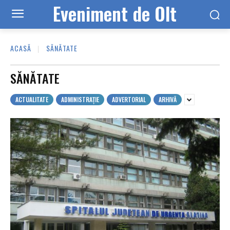
Eveniment de Olt
ACASĂ
SĂNĂTATE
SĂNĂTATE
ACTUALITATE
ADMINISTRAȚIE
ADVERTORIAL
ARHIVĂ