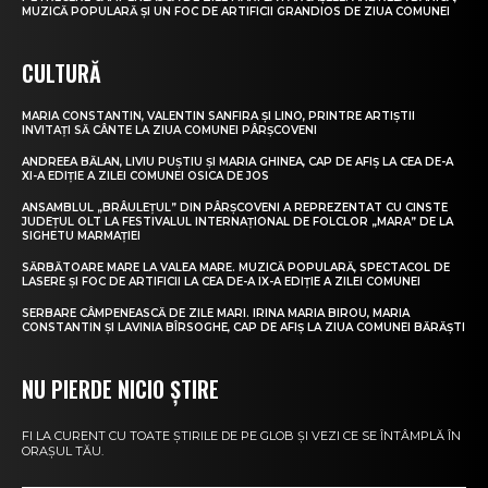
MUZICĂ POPULARĂ ȘI UN FOC DE ARTIFICII GRANDIOS DE ZIUA COMUNEI
CULTURĂ
MARIA CONSTANTIN, VALENTIN SANFIRA ȘI LINO, PRINTRE ARTIȘTII
INVITAȚI SĂ CÂNTE LA ZIUA COMUNEI PÂRȘCOVENI
ANDREEA BĂLAN, LIVIU PUȘTIU ȘI MARIA GHINEA, CAP DE AFIȘ LA CEA DE-A
XI-A EDIȚIE A ZILEI COMUNEI OSICA DE JOS
ANSAMBLUL „BRÂULEȚUL” DIN PÂRȘCOVENI A REPREZENTAT CU CINSTE
JUDEȚUL OLT LA FESTIVALUL INTERNAȚIONAL DE FOLCLOR „MARA” DE LA
SIGHETU MARMAȚIEI
SĂRBĂTOARE MARE LA VALEA MARE. MUZICĂ POPULARĂ, SPECTACOL DE
LASERE ȘI FOC DE ARTIFICII LA CEA DE-A IX-A EDIȚIE A ZILEI COMUNEI
SERBARE CÂMPENEASCĂ DE ZILE MARI. IRINA MARIA BIROU, MARIA
CONSTANTIN ȘI LAVINIA BÎRSOGHE, CAP DE AFIȘ LA ZIUA COMUNEI BĂRĂȘTI
NU PIERDE NICIO ȘTIRE
FI LA CURENT CU TOATE ȘTIRILE DE PE GLOB ȘI VEZI CE SE ÎNTÂMPLĂ ÎN
ORAȘUL TĂU.