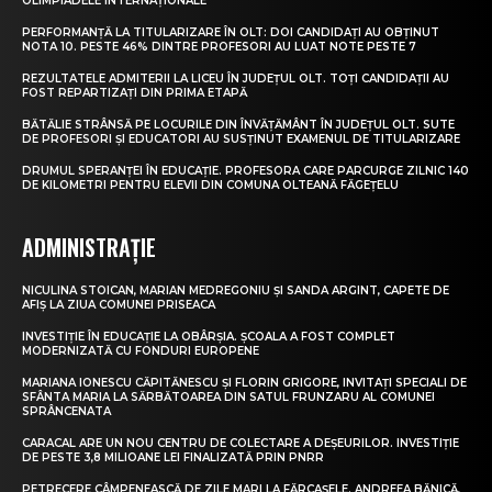
OLIMPIADELE INTERNAȚIONALE
PERFORMANȚĂ LA TITULARIZARE ÎN OLT: DOI CANDIDAȚI AU OBȚINUT
NOTA 10. PESTE 46% DINTRE PROFESORI AU LUAT NOTE PESTE 7
REZULTATELE ADMITERII LA LICEU ÎN JUDEȚUL OLT. TOȚI CANDIDAȚII AU
FOST REPARTIZAȚI DIN PRIMA ETAPĂ
BĂTĂLIE STRÂNSĂ PE LOCURILE DIN ÎNVĂȚĂMÂNT ÎN JUDEȚUL OLT. SUTE
DE PROFESORI ȘI EDUCATORI AU SUSȚINUT EXAMENUL DE TITULARIZARE
DRUMUL SPERANȚEI ÎN EDUCAȚIE. PROFESORA CARE PARCURGE ZILNIC 140
DE KILOMETRI PENTRU ELEVII DIN COMUNA OLTEANĂ FĂGEȚELU
ADMINISTRAȚIE
NICULINA STOICAN, MARIAN MEDREGONIU ȘI SANDA ARGINT, CAPETE DE
AFIȘ LA ZIUA COMUNEI PRISEACA
INVESTIȚIE ÎN EDUCAȚIE LA OBÂRȘIA. ȘCOALA A FOST COMPLET
MODERNIZATĂ CU FONDURI EUROPENE
MARIANA IONESCU CĂPITĂNESCU ȘI FLORIN GRIGORE, INVITAȚI SPECIALI DE
SFÂNTA MARIA LA SĂRBĂTOAREA DIN SATUL FRUNZARU AL COMUNEI
SPRÂNCENATA
CARACAL ARE UN NOU CENTRU DE COLECTARE A DEȘEURILOR. INVESTIȚIE
DE PESTE 3,8 MILIOANE LEI FINALIZATĂ PRIN PNRR
PETRECERE CÂMPENEASCĂ DE ZILE MARI LA FĂRCAȘELE. ANDREEA BĂNICĂ,