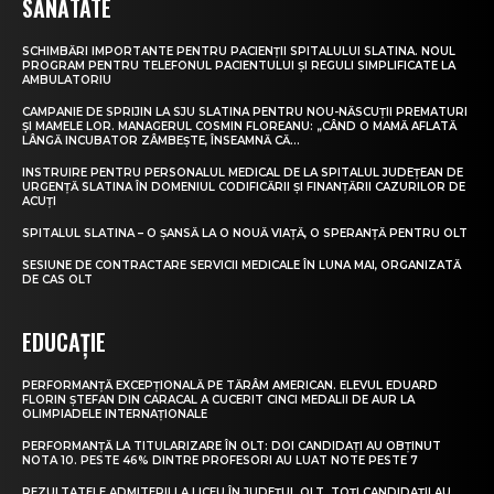
SĂNĂTATE
SCHIMBĂRI IMPORTANTE PENTRU PACIENȚII SPITALULUI SLATINA. NOUL
PROGRAM PENTRU TELEFONUL PACIENTULUI ȘI REGULI SIMPLIFICATE LA
AMBULATORIU
CAMPANIE DE SPRIJIN LA SJU SLATINA PENTRU NOU-NĂSCUȚII PREMATURI
ȘI MAMELE LOR. MANAGERUL COSMIN FLOREANU: „CÂND O MAMĂ AFLATĂ
LÂNGĂ INCUBATOR ZÂMBEȘTE, ÎNSEAMNĂ CĂ...
INSTRUIRE PENTRU PERSONALUL MEDICAL DE LA SPITALUL JUDEȚEAN DE
URGENȚĂ SLATINA ÎN DOMENIUL CODIFICĂRII ȘI FINANȚĂRII CAZURILOR DE
ACUȚI
SPITALUL SLATINA – O ȘANSĂ LA O NOUĂ VIAȚĂ, O SPERANȚĂ PENTRU OLT
SESIUNE DE CONTRACTARE SERVICII MEDICALE ÎN LUNA MAI, ORGANIZATĂ
DE CAS OLT
EDUCAȚIE
PERFORMANȚĂ EXCEPȚIONALĂ PE TĂRÂM AMERICAN. ELEVUL EDUARD
FLORIN ȘTEFAN DIN CARACAL A CUCERIT CINCI MEDALII DE AUR LA
OLIMPIADELE INTERNAȚIONALE
PERFORMANȚĂ LA TITULARIZARE ÎN OLT: DOI CANDIDAȚI AU OBȚINUT
NOTA 10. PESTE 46% DINTRE PROFESORI AU LUAT NOTE PESTE 7
REZULTATELE ADMITERII LA LICEU ÎN JUDEȚUL OLT. TOȚI CANDIDAȚII AU