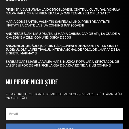
PREMIERĂ CULTURALĂ LA DOBROSLOVENI. CENTRUL CULTURAL ROMULA
MALVA PARTICIPĂ ÎN PREMIERĂ LA „NOAPTEA MUZEELOR LA SATE”
MARIA CONSTANTIN, VALENTIN SANFIRA ȘI LINO, PRINTRE ARTIȘTII
INVITAȚI SĂ CÂNTE LA ZIUA COMUNEI PÂRȘCOVENI
ANDREEA BĂLAN, LIVIU PUȘTIU ȘI MARIA GHINEA, CAP DE AFIȘ LA CEA DE-A
XI-A EDIȚIE A ZILEI COMUNEI OSICA DE JOS
ANSAMBLUL „BRÂULEȚUL” DIN PÂRȘCOVENI A REPREZENTAT CU CINSTE
JUDEȚUL OLT LA FESTIVALUL INTERNAȚIONAL DE FOLCLOR „MARA” DE LA
SIGHETU MARMAȚIEI
SĂRBĂTOARE MARE LA VALEA MARE. MUZICĂ POPULARĂ, SPECTACOL DE
LASERE ȘI FOC DE ARTIFICII LA CEA DE-A IX-A EDIȚIE A ZILEI COMUNEI
NU PIERDE NICIO ȘTIRE
FI LA CURENT CU TOATE ȘTIRILE DE PE GLOB ȘI VEZI CE SE ÎNTÂMPLĂ ÎN
ORAȘUL TĂU.