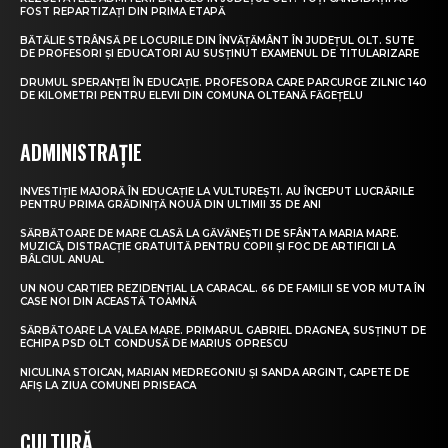
FOST REPARTIZAȚI DIN PRIMA ETAPĂ
BĂTĂLIE STRÂNSĂ PE LOCURILE DIN ÎNVĂȚĂMÂNT ÎN JUDEȚUL OLT. SUTE
DE PROFESORI ȘI EDUCATORI AU SUSȚINUT EXAMENUL DE TITULARIZARE
DRUMUL SPERANȚEI ÎN EDUCAȚIE. PROFESORA CARE PARCURGE ZILNIC 140
DE KILOMETRI PENTRU ELEVII DIN COMUNA OLTEANĂ FĂGEȚELU
ADMINISTRAȚIE
INVESTIȚIE MAJORĂ ÎN EDUCAȚIE LA VULTUREȘTI. AU ÎNCEPUT LUCRĂRILE
PENTRU PRIMA GRĂDINIȚĂ NOUĂ DIN ULTIMII 35 DE ANI
SĂRBĂTOARE DE MARE CLASĂ LA GĂVĂNEȘTI DE SFÂNTA MARIA MARE.
MUZICĂ, DISTRACȚIE GRATUITĂ PENTRU COPII ȘI FOC DE ARTIFICII LA
BÂLCIUL ANUAL
UN NOU CARTIER REZIDENȚIAL LA CARACAL. 66 DE FAMILII SE VOR MUTA ÎN
CASE NOI DIN ACEASTĂ TOAMNĂ
SĂRBĂTOARE LA VALEA MARE. PRIMARUL GABRIEL DRAGNEA, SUSȚINUT DE
ECHIPA PSD OLT CONDUSĂ DE MARIUS OPRESCU
NICULINA STOICAN, MARIAN MEDREGONIU ȘI SANDA ARGINT, CAPETE DE
AFIȘ LA ZIUA COMUNEI PRISEACA
CULTURĂ