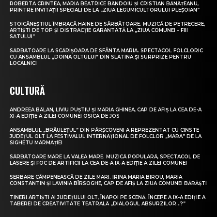
ROBERTA CRINTEA, MARIA BEATRICE BĂNDOIU ȘI CRISTIAN BĂNĂȚEANU,
PRINTRE INVITAȚII SPECIALI DE LA „ZIUA LEGUMICULTORULUI PLEȘOIAN”
STOICĂNEȘTIUL ÎMBRACĂ HAINE DE SĂRBĂTOARE. MUZICĂ DE PETRECERE,
ARTIȘTI DE TOP ȘI DISTRACȚIE GARANTATĂ LA „ZIUA COMUNEI – FIII
SATULUI”
SĂRBĂTOARE LA SCĂRIȘOARA DE SFÂNTA MARIA. SPECTACOL FOLCLORIC
CU ANSAMBLUL „DOINA OLTULUI” DIN SLATINA ȘI SURPRIZE PENTRU
LOCALNICI
CULTURĂ
ANDREEA BĂLAN, LIVIU PUȘTIU ȘI MARIA GHINEA, CAP DE AFIȘ LA CEA DE-A
XI-A EDIȚIE A ZILEI COMUNEI OSICA DE JOS
ANSAMBLUL „BRÂULEȚUL” DIN PÂRȘCOVENI A REPREZENTAT CU CINSTE
JUDEȚUL OLT LA FESTIVALUL INTERNAȚIONAL DE FOLCLOR „MARA” DE LA
SIGHETU MARMAȚIEI
SĂRBĂTOARE MARE LA VALEA MARE. MUZICĂ POPULARĂ, SPECTACOL DE
LASERE ȘI FOC DE ARTIFICII LA CEA DE-A IX-A EDIȚIE A ZILEI COMUNEI
SERBARE CÂMPENEASCĂ DE ZILE MARI. IRINA MARIA BIROU, MARIA
CONSTANTIN ȘI LAVINIA BÎRSOGHE, CAP DE AFIȘ LA ZIUA COMUNEI BĂRĂȘTI
TINERI ARTIȘTI AI JUDEȚULUI OLT, ÎNAPOI PE SCENĂ. ÎNCEPE A IX-A EDIȚIE A
TABEREI DE CREATIVITATE TEATRALĂ „DIALOGUL ABSURZILOR…?”