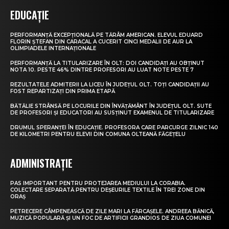
EDUCAȚIE
PERFORMANȚĂ EXCEPȚIONALĂ PE TĂRÂM AMERICAN. ELEVUL EDUARD
FLORIN ȘTEFAN DIN CARACAL A CUCERIT CINCI MEDALII DE AUR LA
OLIMPIADELE INTERNAȚIONALE
PERFORMANȚĂ LA TITULARIZARE ÎN OLT: DOI CANDIDAȚI AU OBȚINUT
NOTA 10. PESTE 46% DINTRE PROFESORI AU LUAT NOTE PESTE 7
REZULTATELE ADMITERII LA LICEU ÎN JUDEȚUL OLT. TOȚI CANDIDAȚII AU
FOST REPARTIZAȚI DIN PRIMA ETAPĂ
BĂTĂLIE STRÂNSĂ PE LOCURILE DIN ÎNVĂȚĂMÂNT ÎN JUDEȚUL OLT. SUTE
DE PROFESORI ȘI EDUCATORI AU SUSȚINUT EXAMENUL DE TITULARIZARE
DRUMUL SPERANȚEI ÎN EDUCAȚIE. PROFESORA CARE PARCURGE ZILNIC 140
DE KILOMETRI PENTRU ELEVII DIN COMUNA OLTEANĂ FĂGEȚELU
ADMINISTRAȚIE
PAS IMPORTANT PENTRU PROTEJAREA MEDIULUI LA CORABIA.
COLECTARE SEPARATĂ PENTRU DEȘEURILE TEXTILE ÎN TREI ZONE DIN
ORAȘ
PETRECERE CÂMPENEASCĂ DE ZILE MARI LA FĂRCAȘELE. ANDREEA BĂNICĂ,
MUZICĂ POPULARĂ ȘI UN FOC DE ARTIFICII GRANDIOS DE ZIUA COMUNEI