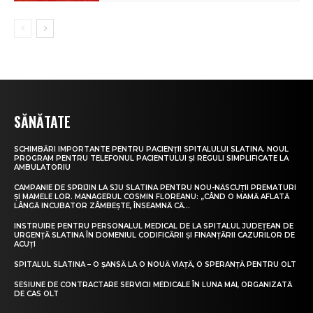
SĂNĂTATE
SCHIMBĂRI IMPORTANTE PENTRU PACIENȚII SPITALULUI SLATINA. NOUL
PROGRAM PENTRU TELEFONUL PACIENTULUI ȘI REGULI SIMPLIFICATE LA
AMBULATORIU
CAMPANIE DE SPRIJIN LA SJU SLATINA PENTRU NOU-NĂSCUȚII PREMATURI
ȘI MAMELE LOR. MANAGERUL COSMIN FLOREANU: „CÂND O MAMĂ AFLATĂ
LÂNGĂ INCUBATOR ZÂMBEȘTE, ÎNSEAMNĂ CĂ...
INSTRUIRE PENTRU PERSONALUL MEDICAL DE LA SPITALUL JUDEȚEAN DE
URGENȚĂ SLATINA ÎN DOMENIUL CODIFICĂRII ȘI FINANȚĂRII CAZURILOR DE
ACUȚI
SPITALUL SLATINA – O ȘANSĂ LA O NOUĂ VIAȚĂ, O SPERANȚĂ PENTRU OLT
SESIUNE DE CONTRACTARE SERVICII MEDICALE ÎN LUNA MAI, ORGANIZATĂ
DE CAS OLT