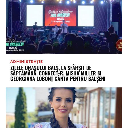
ADMINISTRAȚIE
ZILELE ORAȘULUI BALȘ, LA SFÂRȘIT DE
SĂPTĂMÂNĂ. CONNECT-R, MISHA MILLER ȘI
GEORGIANA LOBONȚ CÂNTĂ PENTRU BĂLȘENI