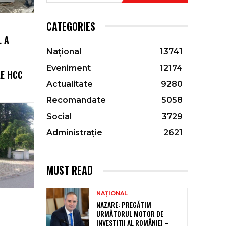
CATEGORIES
L A
Național
13741
Eveniment
12174
LE HCC
Actualitate
9280
Recomandate
5058
Social
3729
Administrație
2621
MUST READ
NAȚIONAL
NAZARE: PREGĂTIM
URMĂTORUL MOTOR DE
INVESTIȚII AL ROMÂNIEI –