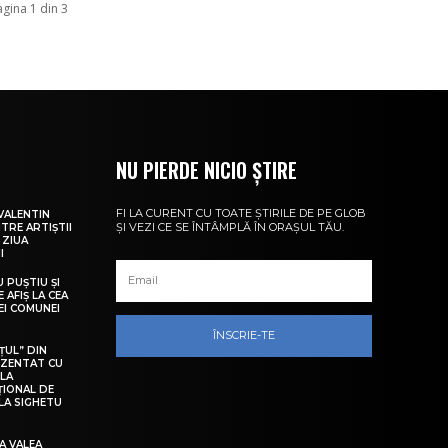
agina 1 din 3
NU PIERDE NICIO ȘTIRE
FI LA CURENT CU TOATE ȘTIRILE DE PE GLOB
VALENTIN
ȘI VEZI CE SE ÎNTÂMPLĂ ÎN ORAȘUL TĂU.
NTRE ARTIȘTII
 ZIUA
I
U PUȘTIU ȘI
 AFIȘ LA CEA
LEI COMUNEI
ÎNSCRIE-TE
ȚUL” DIN
EZENTAT CU
 LA
ȚIONAL DE
LA SIGHETU
A VALEA