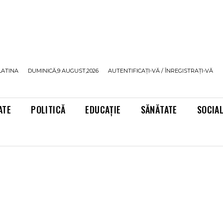
LATINA
DUMINICĂ,9 AUGUST,2026
AUTENTIFICAȚI-VĂ / ÎNREGISTRAȚI-VĂ
ATE
POLITICĂ
EDUCAȚIE
SĂNĂTATE
SOCIA