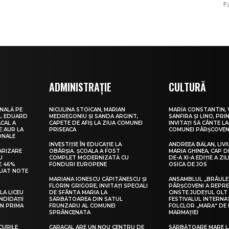
P
ADMINISTRAȚIE
CULTURĂ
NALĂ PE
NICULINA STOICAN, MARIAN
MARIA CONSTANTIN, 
UL EDUARD
MEDREGONIU ȘI SANDA ARGINT,
SANFIRA ȘI LINO, PRI
CAL A
CAPETE DE AFIȘ LA ZIUA COMUNEI
INVITAȚI SĂ CÂNTE LA
E AUR LA
PRISEACA
COMUNEI PÂRȘCOVEN
ONALE
INVESTIȚIE ÎN EDUCAȚIE LA
ANDREEA BĂLAN, LIVI
ARIZARE
OBÂRȘIA. ȘCOALA A FOST
MARIA GHINEA, CAP DE
U
COMPLET MODERNIZATĂ CU
DE-A XI-A EDIȚIE A ZI
E 46%
FONDURI EUROPENE
OSICA DE JOS
LUAT NOTE
MARIANA IONESCU CĂPITĂNESCU ȘI
ANSAMBLUL „BRÂULE
FLORIN GRIGORE, INVITAȚI SPECIALI
PÂRȘCOVENI A REPR
LA LICEU
DE SFÂNTA MARIA LA
CINSTE JUDEȚUL OLT
NDIDAȚII
SĂRBĂTOAREA DIN SATUL
FESTIVALUL INTERNA
IN PRIMA
FRUNZARU AL COMUNEI
FOLCLOR „MARA” DE 
SPRÂNCENATA
MARMAȚIEI
CURILE
CARACAL ARE UN NOU CENTRU DE
SĂRBĂTOARE MARE L