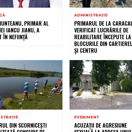
ICĂ
ADMINISTRAȚIE
MUNTEANU, PRIMAR AL
PRIMARUL DE LA CARACA
I IANCU JIANU, A
VERIFICAT LUCRĂRILE DE
 ÎN NEFIINȚĂ
REABILITARE ÎNCEPUTE LA
BLOCURILE DIN CARTIERE
ȘI CENTRU
ISTRAȚIE
EVENIMENT
RUL DIN SCORNICEȘTI
ACUZAȚII DE AGRESIUNE
IZEAZĂ CONCURS DE
SEXUALĂ LA ADRESA UNUI