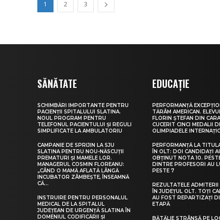
1
2
3
SĂNĂTATE
EDUCAȚIE
SCHIMBĂRI IMPORTANTE PENTRU
PERFORMANȚĂ EXCEPȚIO
PACIENȚII SPITALULUI SLATINA.
TĂRÂM AMERICAN. ELEV
NOUL PROGRAM PENTRU
FLORIN ȘTEFAN DIN CARA
TELEFONUL PACIENTULUI ȘI REGULI
CUCERIT CINCI MEDALII D
SIMPLIFICATE LA AMBULATORIU
OLIMPIADELE INTERNAȚI
CAMPANIE DE SPRIJIN LA SJU
PERFORMANȚĂ LA TITUL
SLATINA PENTRU NOU-NĂSCUȚII
ÎN OLT: DOI CANDIDAȚI A
PREMATURI ȘI MAMELE LOR.
OBȚINUT NOTA 10. PEST
MANAGERUL COSMIN FLOREANU:
DINTRE PROFESORI AU 
„CÂND O MAMĂ AFLATĂ LÂNGĂ
PESTE 7
INCUBATOR ZÂMBEȘTE, ÎNSEAMNĂ
CĂ...
REZULTATELE ADMITERII 
ÎN JUDEȚUL OLT. TOȚI CA
INSTRUIRE PENTRU PERSONALUL
AU FOST REPARTIZAȚI D
MEDICAL DE LA SPITALUL
ETAPĂ
JUDEȚEAN DE URGENȚĂ SLATINA ÎN
DOMENIUL CODIFICĂRII ȘI
BĂTĂLIE STRÂNSĂ PE LO