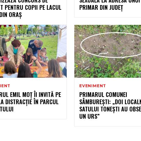
T PENTRU COPII PE LACUL
PRIMAR DIN JUDEȚ
DIN ORAȘ
MENT
EVENIMENT
UL EMIL MOȚ ÎI INVITĂ PE
PRIMARUL COMUNEI
LA DISTRACȚIE ÎN PARCUL
SÂMBUREȘTI: „DOI LOCALN
TULUI
SATULUI TONEȘTI AU OBS
UN URS”