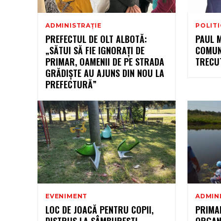
ADMINISTRAȚIE
POLIT
PREFECTUL DE OLT ALBOTĂ:
PAUL 
„SĂTUI SĂ FIE IGNORAȚI DE
COMUNE
PRIMAR, OAMENII DE PE STRADA
TRECUT
GRĂDIȘTE AU AJUNS DIN NOU LA
PREFECTURĂ”
EVENIMENT
ADMIN
LOC DE JOACĂ PENTRU COPII,
PRIMA
DISTRUS LA SÂMBUREȘTI.
ORGAN