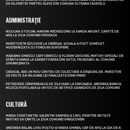
DE KILOMETRI PENTRU ELEVII DIN COMUNA OLTEANĂ FĂGEȚELU
ADMINISTRAȚIE
NICULINA STOICAN, MARIAN MEDREGONIU ȘI SANDA ARGINT, CAPETE DE
AFIȘ LA ZIUA COMUNEI PRISEACA
INVESTIȚIE ÎN EDUCAȚIE LA OBÂRȘIA. ȘCOALA A FOST COMPLET
MODERNIZATĂ CU FONDURI EUROPENE
MARIANA IONESCU CĂPITĂNESCU ȘI FLORIN GRIGORE, INVITAȚI SPECIALI DE
SFÂNTA MARIA LA SĂRBĂTOAREA DIN SATUL FRUNZARU AL COMUNEI
SPRÂNCENATA
CARACAL ARE UN NOU CENTRU DE COLECTARE A DEȘEURILOR. INVESTIȚIE
DE PESTE 3,8 MILIOANE LEI FINALIZATĂ PRIN PNRR
PETRECERE CÂMPENEASCĂ DE ZILE MARI LA FĂRCAȘELE. ANDREEA BĂNICĂ,
MUZICĂ POPULARĂ ȘI UN FOC DE ARTIFICII GRANDIOS DE ZIUA COMUNEI
CULTURĂ
MARIA CONSTANTIN, VALENTIN SANFIRA ȘI LINO, PRINTRE ARTIȘTII
INVITAȚI SĂ CÂNTE LA ZIUA COMUNEI PÂRȘCOVENI
ANDREEA BĂLAN, LIVIU PUȘTIU ȘI MARIA GHINEA, CAP DE AFIȘ LA CEA DE-A