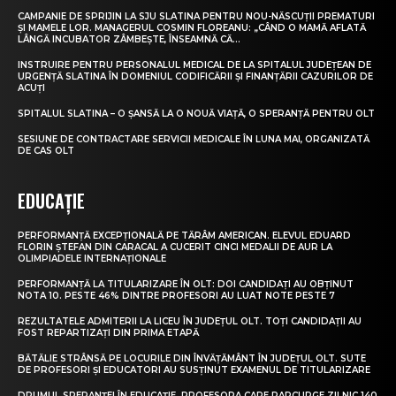
CAMPANIE DE SPRIJIN LA SJU SLATINA PENTRU NOU-NĂSCUȚII PREMATURI
ȘI MAMELE LOR. MANAGERUL COSMIN FLOREANU: „CÂND O MAMĂ AFLATĂ
LÂNGĂ INCUBATOR ZÂMBEȘTE, ÎNSEAMNĂ CĂ...
INSTRUIRE PENTRU PERSONALUL MEDICAL DE LA SPITALUL JUDEȚEAN DE
URGENȚĂ SLATINA ÎN DOMENIUL CODIFICĂRII ȘI FINANȚĂRII CAZURILOR DE
ACUȚI
SPITALUL SLATINA – O ȘANSĂ LA O NOUĂ VIAȚĂ, O SPERANȚĂ PENTRU OLT
SESIUNE DE CONTRACTARE SERVICII MEDICALE ÎN LUNA MAI, ORGANIZATĂ
DE CAS OLT
EDUCAȚIE
PERFORMANȚĂ EXCEPȚIONALĂ PE TĂRÂM AMERICAN. ELEVUL EDUARD
FLORIN ȘTEFAN DIN CARACAL A CUCERIT CINCI MEDALII DE AUR LA
OLIMPIADELE INTERNAȚIONALE
PERFORMANȚĂ LA TITULARIZARE ÎN OLT: DOI CANDIDAȚI AU OBȚINUT
NOTA 10. PESTE 46% DINTRE PROFESORI AU LUAT NOTE PESTE 7
REZULTATELE ADMITERII LA LICEU ÎN JUDEȚUL OLT. TOȚI CANDIDAȚII AU
FOST REPARTIZAȚI DIN PRIMA ETAPĂ
BĂTĂLIE STRÂNSĂ PE LOCURILE DIN ÎNVĂȚĂMÂNT ÎN JUDEȚUL OLT. SUTE
DE PROFESORI ȘI EDUCATORI AU SUSȚINUT EXAMENUL DE TITULARIZARE
DRUMUL SPERANȚEI ÎN EDUCAȚIE. PROFESORA CARE PARCURGE ZILNIC 140