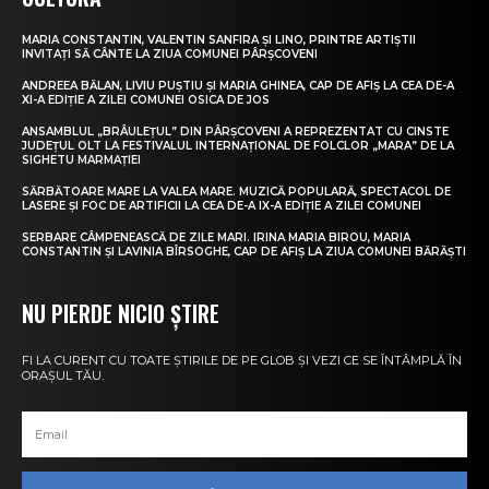
MARIA CONSTANTIN, VALENTIN SANFIRA ȘI LINO, PRINTRE ARTIȘTII
INVITAȚI SĂ CÂNTE LA ZIUA COMUNEI PÂRȘCOVENI
ANDREEA BĂLAN, LIVIU PUȘTIU ȘI MARIA GHINEA, CAP DE AFIȘ LA CEA DE-A
XI-A EDIȚIE A ZILEI COMUNEI OSICA DE JOS
ANSAMBLUL „BRÂULEȚUL” DIN PÂRȘCOVENI A REPREZENTAT CU CINSTE
JUDEȚUL OLT LA FESTIVALUL INTERNAȚIONAL DE FOLCLOR „MARA” DE LA
SIGHETU MARMAȚIEI
SĂRBĂTOARE MARE LA VALEA MARE. MUZICĂ POPULARĂ, SPECTACOL DE
LASERE ȘI FOC DE ARTIFICII LA CEA DE-A IX-A EDIȚIE A ZILEI COMUNEI
SERBARE CÂMPENEASCĂ DE ZILE MARI. IRINA MARIA BIROU, MARIA
CONSTANTIN ȘI LAVINIA BÎRSOGHE, CAP DE AFIȘ LA ZIUA COMUNEI BĂRĂȘTI
NU PIERDE NICIO ȘTIRE
FI LA CURENT CU TOATE ȘTIRILE DE PE GLOB ȘI VEZI CE SE ÎNTÂMPLĂ ÎN
ORAȘUL TĂU.