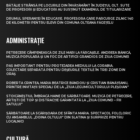
BĂTĂLIE STRÂNSĂ PE LOCURILE DIN ÎNVĂȚĂMÂNT ÎN JUDEȚUL OLT. SUTE
DE PROFESORI ȘI EDUCATORI AU SUSȚINUT EXAMENUL DE TITULARIZARE
DRUMUL SPERANȚEI ÎN EDUCAȚIE. PROFESORA CARE PARCURGE ZILNIC 140
DE KILOMETRI PENTRU ELEVII DIN COMUNA OLTEANĂ FĂGEȚELU
ADMINISTRAȚIE
PETRECERE CÂMPENEASCĂ DE ZILE MARI LA FĂRCAȘELE. ANDREEA BĂNICĂ,
MUZICĂ POPULARĂ ȘI UN FOC DE ARTIFICII GRANDIOS DE ZIUA COMUNEI
PAS IMPORTANT PENTRU PROTEJAREA MEDIULUI LA CORABIA.
COLECTARE SEPARATĂ PENTRU DEȘEURILE TEXTILE ÎN TREI ZONE DIN
ORAȘ
ROBERTA CRINTEA, MARIA BEATRICE BĂNDOIU ȘI CRISTIAN BĂNĂȚEANU,
PRINTRE INVITAȚII SPECIALI DE LA „ZIUA LEGUMICULTORULUI PLEȘOIAN”
STOICĂNEȘTIUL ÎMBRACĂ HAINE DE SĂRBĂTOARE. MUZICĂ DE PETRECERE,
ARTIȘTI DE TOP ȘI DISTRACȚIE GARANTATĂ LA „ZIUA COMUNEI – FIII
SATULUI”
SĂRBĂTOARE LA SCĂRIȘOARA DE SFÂNTA MARIA. SPECTACOL FOLCLORIC
CU ANSAMBLUL „DOINA OLTULUI” DIN SLATINA ȘI SURPRIZE PENTRU
LOCALNICI
CULTURĂ