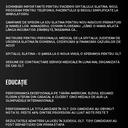
SCHIMBĂRI IMPORTANTE PENTRU PACIENȚII SPITALULUI SLATINA. NOUL
PROGRAM PENTRU TELEFONUL PACIENTULUI ȘI REGULI SIMPLIFICATE LA
AMBULATORIU
CAMPANIE DE SPRIJIN LA SJU SLATINA PENTRU NOU-NĂSCUȚII PREMATURI
ȘI MAMELE LOR. MANAGERUL COSMIN FLOREANU: „CÂND O MAMĂ AFLATĂ
LÂNGĂ INCUBATOR ZÂMBEȘTE, ÎNSEAMNĂ CĂ...
INSTRUIRE PENTRU PERSONALUL MEDICAL DE LA SPITALUL JUDEȚEAN DE
URGENȚĂ SLATINA ÎN DOMENIUL CODIFICĂRII ȘI FINANȚĂRII CAZURILOR DE
ACUȚI
SPITALUL SLATINA – O ȘANSĂ LA O NOUĂ VIAȚĂ, O SPERANȚĂ PENTRU OLT
SESIUNE DE CONTRACTARE SERVICII MEDICALE ÎN LUNA MAI, ORGANIZATĂ
DE CAS OLT
EDUCAȚIE
PERFORMANȚĂ EXCEPȚIONALĂ PE TĂRÂM AMERICAN. ELEVUL EDUARD
FLORIN ȘTEFAN DIN CARACAL A CUCERIT CINCI MEDALII DE AUR LA
OLIMPIADELE INTERNAȚIONALE
PERFORMANȚĂ LA TITULARIZARE ÎN OLT: DOI CANDIDAȚI AU OBȚINUT
NOTA 10. PESTE 46% DINTRE PROFESORI AU LUAT NOTE PESTE 7
REZULTATELE ADMITERII LA LICEU ÎN JUDEȚUL OLT. TOȚI CANDIDAȚII AU
FOST REPARTIZAȚI DIN PRIMA ETAPĂ