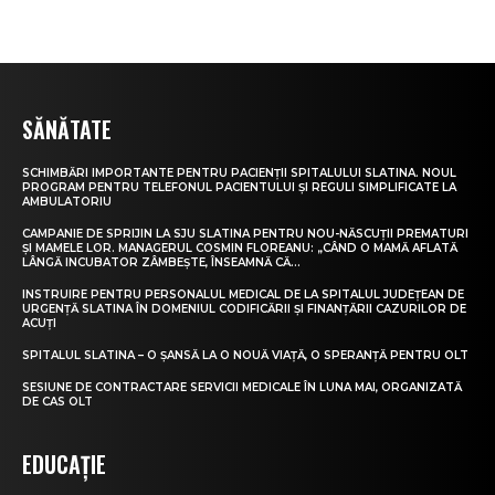
SĂNĂTATE
SCHIMBĂRI IMPORTANTE PENTRU PACIENȚII SPITALULUI SLATINA. NOUL
PROGRAM PENTRU TELEFONUL PACIENTULUI ȘI REGULI SIMPLIFICATE LA
AMBULATORIU
CAMPANIE DE SPRIJIN LA SJU SLATINA PENTRU NOU-NĂSCUȚII PREMATURI
ȘI MAMELE LOR. MANAGERUL COSMIN FLOREANU: „CÂND O MAMĂ AFLATĂ
LÂNGĂ INCUBATOR ZÂMBEȘTE, ÎNSEAMNĂ CĂ...
INSTRUIRE PENTRU PERSONALUL MEDICAL DE LA SPITALUL JUDEȚEAN DE
URGENȚĂ SLATINA ÎN DOMENIUL CODIFICĂRII ȘI FINANȚĂRII CAZURILOR DE
ACUȚI
SPITALUL SLATINA – O ȘANSĂ LA O NOUĂ VIAȚĂ, O SPERANȚĂ PENTRU OLT
SESIUNE DE CONTRACTARE SERVICII MEDICALE ÎN LUNA MAI, ORGANIZATĂ
DE CAS OLT
EDUCAȚIE