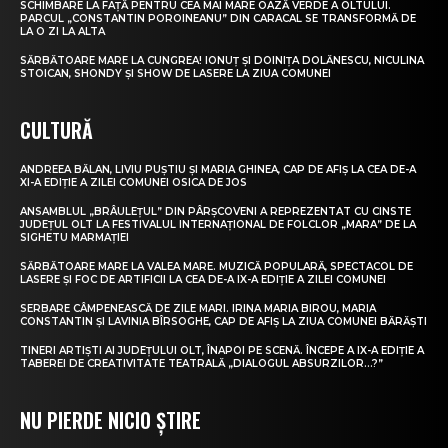
SCHIMBARE LA FAȚĂ PENTRU CEA MAI MARE OAZĂ VERDE A OLTULUI.
PARCUL „CONSTANTIN POROINEANU” DIN CARACAL SE TRANSFORMĂ DE
LA O ZI LA ALTA
SĂRBĂTOARE MARE LA CUNGREA! IONUȚ ȘI DOINIȚA DOLĂNESCU, NICULINA
STOICAN, SHONDY ȘI SHOW DE LASERE LA ZIUA COMUNEI
CULTURĂ
ANDREEA BĂLAN, LIVIU PUȘTIU ȘI MARIA GHINEA, CAP DE AFIȘ LA CEA DE-A
XI-A EDIȚIE A ZILEI COMUNEI OSICA DE JOS
ANSAMBLUL „BRÂULEȚUL” DIN PÂRȘCOVENI A REPREZENTAT CU CINSTE
JUDEȚUL OLT LA FESTIVALUL INTERNAȚIONAL DE FOLCLOR „MARA” DE LA
SIGHETU MARMAȚIEI
SĂRBĂTOARE MARE LA VALEA MARE. MUZICĂ POPULARĂ, SPECTACOL DE
LASERE ȘI FOC DE ARTIFICII LA CEA DE-A IX-A EDIȚIE A ZILEI COMUNEI
SERBARE CÂMPENEASCĂ DE ZILE MARI. IRINA MARIA BIROU, MARIA
CONSTANTIN ȘI LAVINIA BÎRSOGHE, CAP DE AFIȘ LA ZIUA COMUNEI BĂRĂȘTI
TINERI ARTIȘTI AI JUDEȚULUI OLT, ÎNAPOI PE SCENĂ. ÎNCEPE A IX-A EDIȚIE A
TABEREI DE CREATIVITATE TEATRALĂ „DIALOGUL ABSURZILOR…?”
NU PIERDE NICIO ȘTIRE