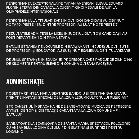
PERFORMANȚĂ EXCEPȚIONALĂ PE TĂRÂM AMERICAN. ELEVUL EDUARD
FLORIN ȘTEFAN DIN CARACAL A CUCERIT CINCI MEDALII DE AUR LA
OLIMPIADELE INTERNAȚIONALE
PERFORMANȚĂ LA TITULARIZARE ÎN OLT: DOI CANDIDAȚI AU OBȚINUT
NOTA 10. PESTE 46% DINTRE PROFESORI AU LUAT NOTE PESTE 7
REZULTATELE ADMITERII LA LICEU ÎN JUDEȚUL OLT. TOȚI CANDIDAȚII AU
FOST REPARTIZAȚI DIN PRIMA ETAPĂ
BĂTĂLIE STRÂNSĂ PE LOCURILE DIN ÎNVĂȚĂMÂNT ÎN JUDEȚUL OLT. SUTE
DE PROFESORI ȘI EDUCATORI AU SUSȚINUT EXAMENUL DE TITULARIZARE
DRUMUL SPERANȚEI ÎN EDUCAȚIE. PROFESORA CARE PARCURGE ZILNIC 140
DE KILOMETRI PENTRU ELEVII DIN COMUNA OLTEANĂ FĂGEȚELU
ADMINISTRAȚIE
ROBERTA CRINTEA, MARIA BEATRICE BĂNDOIU ȘI CRISTIAN BĂNĂȚEANU,
PRINTRE INVITAȚII SPECIALI DE LA „ZIUA LEGUMICULTORULUI PLEȘOIAN”
STOICĂNEȘTIUL ÎMBRACĂ HAINE DE SĂRBĂTOARE. MUZICĂ DE PETRECERE,
ARTIȘTI DE TOP ȘI DISTRACȚIE GARANTATĂ LA „ZIUA COMUNEI – FIII
SATULUI”
SĂRBĂTOARE LA SCĂRIȘOARA DE SFÂNTA MARIA. SPECTACOL FOLCLORIC
CU ANSAMBLUL „DOINA OLTULUI” DIN SLATINA ȘI SURPRIZE PENTRU
LOCALNICI