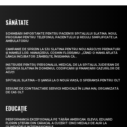
SĂNĂTATE
SCHIMBĂRI IMPORTANTE PENTRU PACIENȚII SPITALULUI SLATINA. NOUL
PROGRAM PENTRU TELEFONUL PACIENTULUI ȘI REGULI SIMPLIFICATE LA
AMBULATORIU
CAMPANIE DE SPRIJIN LA SJU SLATINA PENTRU NOU-NĂSCUȚII PREMATURI
ȘI MAMELE LOR. MANAGERUL COSMIN FLOREANU: „CÂND O MAMĂ AFLATĂ
LÂNGĂ INCUBATOR ZÂMBEȘTE, ÎNSEAMNĂ CĂ...
INSTRUIRE PENTRU PERSONALUL MEDICAL DE LA SPITALUL JUDEȚEAN DE
URGENȚĂ SLATINA ÎN DOMENIUL CODIFICĂRII ȘI FINANȚĂRII CAZURILOR DE
ACUȚI
SPITALUL SLATINA – O ȘANSĂ LA O NOUĂ VIAȚĂ, O SPERANȚĂ PENTRU OLT
SESIUNE DE CONTRACTARE SERVICII MEDICALE ÎN LUNA MAI, ORGANIZATĂ
DE CAS OLT
EDUCAȚIE
PERFORMANȚĂ EXCEPȚIONALĂ PE TĂRÂM AMERICAN. ELEVUL EDUARD
FLORIN ȘTEFAN DIN CARACAL A CUCERIT CINCI MEDALII DE AUR LA
OLIMPIADELE INTERNAȚIONALE