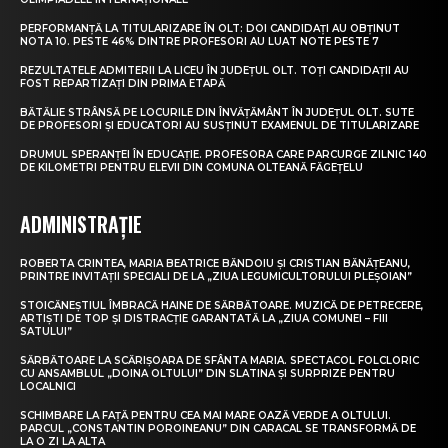
PERFORMANȚĂ LA TITULARIZARE ÎN OLT: DOI CANDIDAȚI AU OBȚINUT
NOTA 10. PESTE 46% DINTRE PROFESORI AU LUAT NOTE PESTE 7
REZULTATELE ADMITERII LA LICEU ÎN JUDEȚUL OLT. TOȚI CANDIDAȚII AU
FOST REPARTIZAȚI DIN PRIMA ETAPĂ
BĂTĂLIE STRÂNSĂ PE LOCURILE DIN ÎNVĂȚĂMÂNT ÎN JUDEȚUL OLT. SUTE
DE PROFESORI ȘI EDUCATORI AU SUSȚINUT EXAMENUL DE TITULARIZARE
DRUMUL SPERANȚEI ÎN EDUCAȚIE. PROFESORA CARE PARCURGE ZILNIC 140
DE KILOMETRI PENTRU ELEVII DIN COMUNA OLTEANĂ FĂGEȚELU
ADMINISTRAȚIE
ROBERTA CRINTEA, MARIA BEATRICE BĂNDOIU ȘI CRISTIAN BĂNĂȚEANU,
PRINTRE INVITAȚII SPECIALI DE LA „ZIUA LEGUMICULTORULUI PLEȘOIAN”
STOICĂNEȘTIUL ÎMBRACĂ HAINE DE SĂRBĂTOARE. MUZICĂ DE PETRECERE,
ARTIȘTI DE TOP ȘI DISTRACȚIE GARANTATĂ LA „ZIUA COMUNEI – FIII
SATULUI”
SĂRBĂTOARE LA SCĂRIȘOARA DE SFÂNTA MARIA. SPECTACOL FOLCLORIC
CU ANSAMBLUL „DOINA OLTULUI” DIN SLATINA ȘI SURPRIZE PENTRU
LOCALNICI
SCHIMBARE LA FAȚĂ PENTRU CEA MAI MARE OAZĂ VERDE A OLTULUI.
PARCUL „CONSTANTIN POROINEANU” DIN CARACAL SE TRANSFORMĂ DE
LA O ZI LA ALTA