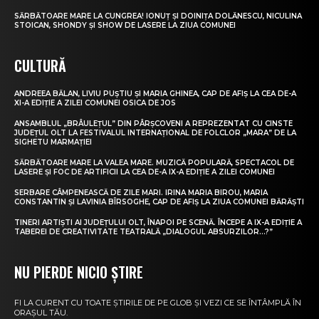
SĂRBĂTOARE MARE LA CUNGREA! IONUȚ ȘI DOINIȚA DOLĂNESCU, NICULINA
STOICAN, SHONDY ȘI SHOW DE LASERE LA ZIUA COMUNEI
CULTURĂ
ANDREEA BĂLAN, LIVIU PUȘTIU ȘI MARIA GHINEA, CAP DE AFIȘ LA CEA DE-A
XI-A EDIȚIE A ZILEI COMUNEI OSICA DE JOS
ANSAMBLUL „BRÂULEȚUL” DIN PÂRȘCOVENI A REPREZENTAT CU CINSTE
JUDEȚUL OLT LA FESTIVALUL INTERNAȚIONAL DE FOLCLOR „MARA” DE LA
SIGHETU MARMAȚIEI
SĂRBĂTOARE MARE LA VALEA MARE. MUZICĂ POPULARĂ, SPECTACOL DE
LASERE ȘI FOC DE ARTIFICII LA CEA DE-A IX-A EDIȚIE A ZILEI COMUNEI
SERBARE CÂMPENEASCĂ DE ZILE MARI. IRINA MARIA BIROU, MARIA
CONSTANTIN ȘI LAVINIA BÎRSOGHE, CAP DE AFIȘ LA ZIUA COMUNEI BĂRĂȘTI
TINERI ARTIȘTI AI JUDEȚULUI OLT, ÎNAPOI PE SCENĂ. ÎNCEPE A IX-A EDIȚIE A
TABEREI DE CREATIVITATE TEATRALĂ „DIALOGUL ABSURZILOR…?”
NU PIERDE NICIO ȘTIRE
FI LA CURENT CU TOATE ȘTIRILE DE PE GLOB ȘI VEZI CE SE ÎNTÂMPLĂ ÎN
ORAȘUL TĂU.