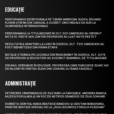
EDUCAȚIE
PERFORMANȚĂ EXCEPȚIONALĂ PE TĂRÂM AMERICAN. ELEVUL EDUARD
FLORIN ȘTEFAN DIN CARACAL A CUCERIT CINCI MEDALII DE AUR LA
OLIMPIADELE INTERNAȚIONALE
PERFORMANȚĂ LA TITULARIZARE ÎN OLT: DOI CANDIDAȚI AU OBȚINUT
NOTA 10. PESTE 46% DINTRE PROFESORI AU LUAT NOTE PESTE 7
REZULTATELE ADMITERII LA LICEU ÎN JUDEȚUL OLT. TOȚI CANDIDAȚII AU
FOST REPARTIZAȚI DIN PRIMA ETAPĂ
BĂTĂLIE STRÂNSĂ PE LOCURILE DIN ÎNVĂȚĂMÂNT ÎN JUDEȚUL OLT. SUTE
DE PROFESORI ȘI EDUCATORI AU SUSȚINUT EXAMENUL DE TITULARIZARE
DRUMUL SPERANȚEI ÎN EDUCAȚIE. PROFESORA CARE PARCURGE ZILNIC 140
DE KILOMETRI PENTRU ELEVII DIN COMUNA OLTEANĂ FĂGEȚELU
ADMINISTRAȚIE
PETRECERE CÂMPENEASCĂ DE ZILE MARI LA FĂRCAȘELE. ANDREEA BĂNICĂ,
MUZICĂ POPULARĂ ȘI UN FOC DE ARTIFICII GRANDIOS DE ZIUA COMUNEI
ROBERTA CRINTEA, MARIA BEATRICE BĂNDOIU ȘI CRISTIAN BĂNĂȚEANU,
PRINTRE INVITAȚII SPECIALI DE LA „ZIUA LEGUMICULTORULUI PLEȘOIAN”