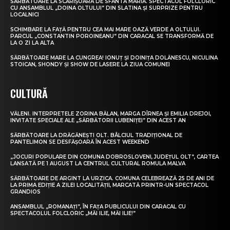
SĂRBĂTOARE LA SCĂRIȘOARA DE SFÂNTA MARIA. SPECTACOL FOLCLORIC
CU ANSAMBLUL „DOINA OLTULUI” DIN SLATINA ȘI SURPRIZE PENTRU
LOCALNICI
SCHIMBARE LA FAȚĂ PENTRU CEA MAI MARE OAZĂ VERDE A OLTULUI.
PARCUL „CONSTANTIN POROINEANU” DIN CARACAL SE TRANSFORMĂ DE
LA O ZI LA ALTA
SĂRBĂTOARE MARE LA CUNGREA! IONUȚ ȘI DOINIȚA DOLĂNESCU, NICULINA
STOICAN, SHONDY ȘI SHOW DE LASERE LA ZIUA COMUNEI
CULTURĂ
VĂLENI. INTERPRETELE ZORINA BĂLAN, MARGA DÎRNEA ȘI EMILIA DREJOI,
INVITATE SPECIALE ALE „SĂRBĂTORII LUBENIȚEI” DIN ACEST AN
SĂRBĂTOARE LA DRĂGĂNEȘTI OLT. BÂLCIUL TRADIȚIONAL DE
PANTELIMON SE DESFĂȘOARĂ ÎN ACEST WEEKEND
„JOCURI POPULARE DIN COMUNA DOBROSLOVENI, JUDEȚUL OLT”, CARTEA
LANSATĂ PE 1 AUGUST LA CENTRUL CULTURAL ROMULA MALVA
SĂRBĂTOARE DE ARGINT LA URZICA. COMUNA CELEBREAZĂ 25 DE ANI DE
LA PRIMA EDIȚIE A ZILEI LOCALITĂȚII, MARCATĂ PRINTR-UN SPECTACOL
GRANDIOS
ANSAMBLUL „ROMANAȚI”, ÎN FAȚA PUBLICULUI DIN CARACAL CU
SPECTACOLUL FOLCLORIC „MĂI ILIE, MĂI ILIE!”