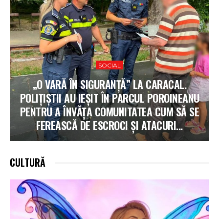
SOCIAL
„O VARĂ ÎN SIGURANȚĂ” LA CARACAL.
POLIȚIȘTII AU IEȘIT ÎN PARCUL POROINEANU
PENTRU A ÎNVĂȚA COMUNITATEA CUM SĂ SE
FEREASCĂ DE ESCROCI ȘI ATACURI...
CULTURĂ