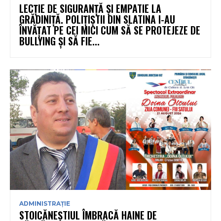
LECȚIE DE SIGURANȚĂ ȘI EMPATIE LA
GRĂDINIȚĂ. POLIȚIȘTII DIN SLATINA I-AU
ÎNVĂȚAT PE CEI MICI CUM SĂ SE PROTEJEZE DE
BULLYING ȘI SĂ FIE...
ADMINISTRAȚIE
STOICĂNEȘTIUL ÎMBRACĂ HAINE DE