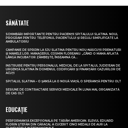
SĂNĂTATE
SCHIMBĂRI IMPORTANTE PENTRU PACIENȚII SPITALULUI SLATINA. NOUL
PROGRAM PENTRU TELEFONUL PACIENTULUI ȘI REGULI SIMPLIFICATE LA
AMBULATORIU
CAMPANIE DE SPRIJIN LA SJU SLATINA PENTRU NOU-NĂSCUȚII PREMATURI
ȘI MAMELE LOR. MANAGERUL COSMIN FLOREANU: „CÂND O MAMĂ AFLATĂ
LÂNGĂ INCUBATOR ZÂMBEȘTE, ÎNSEAMNĂ CĂ...
INSTRUIRE PENTRU PERSONALUL MEDICAL DE LA SPITALUL JUDEȚEAN DE
URGENȚĂ SLATINA ÎN DOMENIUL CODIFICĂRII ȘI FINANȚĂRII CAZURILOR DE
ACUȚI
SPITALUL SLATINA – O ȘANSĂ LA O NOUĂ VIAȚĂ, O SPERANȚĂ PENTRU OLT
SESIUNE DE CONTRACTARE SERVICII MEDICALE ÎN LUNA MAI, ORGANIZATĂ
DE CAS OLT
EDUCAȚIE
PERFORMANȚĂ EXCEPȚIONALĂ PE TĂRÂM AMERICAN. ELEVUL EDUARD
FLORIN ȘTEFAN DIN CARACAL A CUCERIT CINCI MEDALII DE AUR LA