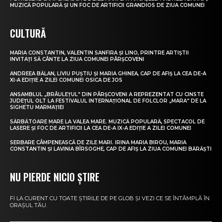
MUZICĂ POPULARĂ ȘI UN FOC DE ARTIFICII GRANDIOS DE ZIUA COMUNEI
CULTURĂ
MARIA CONSTANTIN, VALENTIN SANFIRA ȘI LINO, PRINTRE ARTIȘTII
INVITAȚI SĂ CÂNTE LA ZIUA COMUNEI PÂRȘCOVENI
ANDREEA BĂLAN, LIVIU PUȘTIU ȘI MARIA GHINEA, CAP DE AFIȘ LA CEA DE-A
XI-A EDIȚIE A ZILEI COMUNEI OSICA DE JOS
ANSAMBLUL „BRÂULEȚUL” DIN PÂRȘCOVENI A REPREZENTAT CU CINSTE
JUDEȚUL OLT LA FESTIVALUL INTERNAȚIONAL DE FOLCLOR „MARA” DE LA
SIGHETU MARMAȚIEI
SĂRBĂTOARE MARE LA VALEA MARE. MUZICĂ POPULARĂ, SPECTACOL DE
LASERE ȘI FOC DE ARTIFICII LA CEA DE-A IX-A EDIȚIE A ZILEI COMUNEI
SERBARE CÂMPENEASCĂ DE ZILE MARI. IRINA MARIA BIROU, MARIA
CONSTANTIN ȘI LAVINIA BÎRSOGHE, CAP DE AFIȘ LA ZIUA COMUNEI BĂRĂȘTI
NU PIERDE NICIO ȘTIRE
FI LA CURENT CU TOATE ȘTIRILE DE PE GLOB ȘI VEZI CE SE ÎNTÂMPLĂ ÎN
ORAȘUL TĂU.