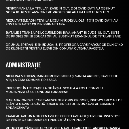
OLIMPIADELE INTERNAȚIONALE
PERFORMANȚĂ LA TITULARIZARE ÎN OLT: DOI CANDIDAȚI AU OBȚINUT
NOTA 10. PESTE 46% DINTRE PROFESORI AU LUAT NOTE PESTE 7
REZULTATELE ADMITERII LA LICEU ÎN JUDEȚUL OLT. TOȚI CANDIDAȚII AU
FOST REPARTIZAȚI DIN PRIMA ETAPĂ
BĂTĂLIE STRÂNSĂ PE LOCURILE DIN ÎNVĂȚĂMÂNT ÎN JUDEȚUL OLT. SUTE
DE PROFESORI ȘI EDUCATORI AU SUSȚINUT EXAMENUL DE TITULARIZARE
DRUMUL SPERANȚEI ÎN EDUCAȚIE. PROFESORA CARE PARCURGE ZILNIC 140
DE KILOMETRI PENTRU ELEVII DIN COMUNA OLTEANĂ FĂGEȚELU
ADMINISTRAȚIE
NICULINA STOICAN, MARIAN MEDREGONIU ȘI SANDA ARGINT, CAPETE DE
AFIȘ LA ZIUA COMUNEI PRISEACA
INVESTIȚIE ÎN EDUCAȚIE LA OBÂRȘIA. ȘCOALA A FOST COMPLET
MODERNIZATĂ CU FONDURI EUROPENE
MARIANA IONESCU CĂPITĂNESCU ȘI FLORIN GRIGORE, INVITAȚI SPECIALI DE
SFÂNTA MARIA LA SĂRBĂTOAREA DIN SATUL FRUNZARU AL COMUNEI
SPRÂNCENATA
CARACAL ARE UN NOU CENTRU DE COLECTARE A DEȘEURILOR. INVESTIȚIE
DE PESTE 3,8 MILIOANE LEI FINALIZATĂ PRIN PNRR
PETRECERE CÂMPENEASCĂ DE ZILE MARI LA FĂRCAȘELE. ANDREEA BĂNICĂ,