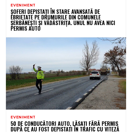
EVENIMENT
ȘOFERI DEPISTAȚI ÎN STARE AVANSATĂ DE
EBRIETATE PE DRUMURILE DIN COMUNELE
ȘERBĂNEȘTI ȘI VĂDĂSTRIȚA. UNUL NU AVEA NICI
PERMIS AUTO
EVENIMENT
50 DE CONDUCĂTORI AUTO, LĂSAȚI FĂRĂ PERMIS
DUPĂ CE AU FOST DEPISTAȚI ÎN TRAFIC CU VITEZĂ