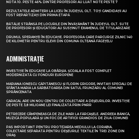
NOTA 10. PESTE 46% DINTRE PROFESORI AU LUAT NOTE PESTE 7
REZULTATELE ADMITERII LA LICEU ÎN JUDEȚUL OLT. TOȚI CANDIDAȚII AU
FOST REPARTIZAȚI DIN PRIMA ETAPĂ
BĂTĂLIE STRÂNSĂ PE LOCURILE DIN ÎNVĂȚĂMÂNT ÎN JUDEȚUL OLT. SUTE
DE PROFESORI ȘI EDUCATORI AU SUSȚINUT EXAMENUL DE TITULARIZARE
DRUMUL SPERANȚEI ÎN EDUCAȚIE. PROFESORA CARE PARCURGE ZILNIC 140
DE KILOMETRI PENTRU ELEVII DIN COMUNA OLTEANĂ FĂGEȚELU
ADMINISTRAȚIE
INVESTIȚIE ÎN EDUCAȚIE LA OBÂRȘIA. ȘCOALA A FOST COMPLET
MODERNIZATĂ CU FONDURI EUROPENE
MARIANA IONESCU CĂPITĂNESCU ȘI FLORIN GRIGORE, INVITAȚI SPECIALI DE
SFÂNTA MARIA LA SĂRBĂTOAREA DIN SATUL FRUNZARU AL COMUNEI
SPRÂNCENATA
CARACAL ARE UN NOU CENTRU DE COLECTARE A DEȘEURILOR. INVESTIȚIE
DE PESTE 3,8 MILIOANE LEI FINALIZATĂ PRIN PNRR
PETRECERE CÂMPENEASCĂ DE ZILE MARI LA FĂRCAȘELE. ANDREEA BĂNICĂ,
MUZICĂ POPULARĂ ȘI UN FOC DE ARTIFICII GRANDIOS DE ZIUA COMUNEI
PAS IMPORTANT PENTRU PROTEJAREA MEDIULUI LA CORABIA.
COLECTARE SEPARATĂ PENTRU DEȘEURILE TEXTILE ÎN TREI ZONE DIN
ORAȘ