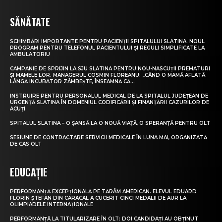
SĂNĂTATE
SCHIMBĂRI IMPORTANTE PENTRU PACIENȚII SPITALULUI SLATINA. NOUL
PROGRAM PENTRU TELEFONUL PACIENTULUI ȘI REGULI SIMPLIFICATE LA
AMBULATORIU
CAMPANIE DE SPRIJIN LA SJU SLATINA PENTRU NOU-NĂSCUȚII PREMATURI
ȘI MAMELE LOR. MANAGERUL COSMIN FLOREANU: „CÂND O MAMĂ AFLATĂ
LÂNGĂ INCUBATOR ZÂMBEȘTE, ÎNSEAMNĂ CĂ...
INSTRUIRE PENTRU PERSONALUL MEDICAL DE LA SPITALUL JUDEȚEAN DE
URGENȚĂ SLATINA ÎN DOMENIUL CODIFICĂRII ȘI FINANȚĂRII CAZURILOR DE
ACUȚI
SPITALUL SLATINA – O ȘANSĂ LA O NOUĂ VIAȚĂ, O SPERANȚĂ PENTRU OLT
SESIUNE DE CONTRACTARE SERVICII MEDICALE ÎN LUNA MAI, ORGANIZATĂ
DE CAS OLT
EDUCAȚIE
PERFORMANȚĂ EXCEPȚIONALĂ PE TĂRÂM AMERICAN. ELEVUL EDUARD
FLORIN ȘTEFAN DIN CARACAL A CUCERIT CINCI MEDALII DE AUR LA
OLIMPIADELE INTERNAȚIONALE
PERFORMANȚĂ LA TITULARIZARE ÎN OLT: DOI CANDIDAȚI AU OBȚINUT