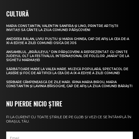
CULTURĂ
MARIA CONSTANTIN, VALENTIN SANFIRA ȘI LINO, PRINTRE ARTIȘTII
INVITAȚI SĂ CÂNTE LA ZIUA COMUNEI PÂRȘCOVENI
ANDREEA BĂLAN, LIVIU PUȘTIU ȘI MARIA GHINEA, CAP DE AFIȘ LA CEA DE-A
XI-A EDIȚIE A ZILEI COMUNEI OSICA DE JOS
ANSAMBLUL „BRÂULEȚUL” DIN PÂRȘCOVENI A REPREZENTAT CU CINSTE
JUDEȚUL OLT LA FESTIVALUL INTERNAȚIONAL DE FOLCLOR „MARA” DE LA
SIGHETU MARMAȚIEI
SĂRBĂTOARE MARE LA VALEA MARE. MUZICĂ POPULARĂ, SPECTACOL DE
LASERE ȘI FOC DE ARTIFICII LA CEA DE-A IX-A EDIȚIE A ZILEI COMUNEI
SERBARE CÂMPENEASCĂ DE ZILE MARI. IRINA MARIA BIROU, MARIA
CONSTANTIN ȘI LAVINIA BÎRSOGHE, CAP DE AFIȘ LA ZIUA COMUNEI BĂRĂȘTI
NU PIERDE NICIO ȘTIRE
FI LA CURENT CU TOATE ȘTIRILE DE PE GLOB ȘI VEZI CE SE ÎNTÂMPLĂ ÎN
ORAȘUL TĂU.