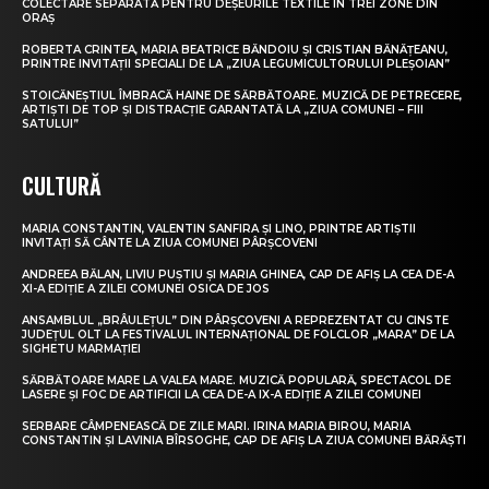
COLECTARE SEPARATĂ PENTRU DEȘEURILE TEXTILE ÎN TREI ZONE DIN
ORAȘ
ROBERTA CRINTEA, MARIA BEATRICE BĂNDOIU ȘI CRISTIAN BĂNĂȚEANU,
PRINTRE INVITAȚII SPECIALI DE LA „ZIUA LEGUMICULTORULUI PLEȘOIAN”
STOICĂNEȘTIUL ÎMBRACĂ HAINE DE SĂRBĂTOARE. MUZICĂ DE PETRECERE,
ARTIȘTI DE TOP ȘI DISTRACȚIE GARANTATĂ LA „ZIUA COMUNEI – FIII
SATULUI”
CULTURĂ
MARIA CONSTANTIN, VALENTIN SANFIRA ȘI LINO, PRINTRE ARTIȘTII
INVITAȚI SĂ CÂNTE LA ZIUA COMUNEI PÂRȘCOVENI
ANDREEA BĂLAN, LIVIU PUȘTIU ȘI MARIA GHINEA, CAP DE AFIȘ LA CEA DE-A
XI-A EDIȚIE A ZILEI COMUNEI OSICA DE JOS
ANSAMBLUL „BRÂULEȚUL” DIN PÂRȘCOVENI A REPREZENTAT CU CINSTE
JUDEȚUL OLT LA FESTIVALUL INTERNAȚIONAL DE FOLCLOR „MARA” DE LA
SIGHETU MARMAȚIEI
SĂRBĂTOARE MARE LA VALEA MARE. MUZICĂ POPULARĂ, SPECTACOL DE
LASERE ȘI FOC DE ARTIFICII LA CEA DE-A IX-A EDIȚIE A ZILEI COMUNEI
SERBARE CÂMPENEASCĂ DE ZILE MARI. IRINA MARIA BIROU, MARIA
CONSTANTIN ȘI LAVINIA BÎRSOGHE, CAP DE AFIȘ LA ZIUA COMUNEI BĂRĂȘTI