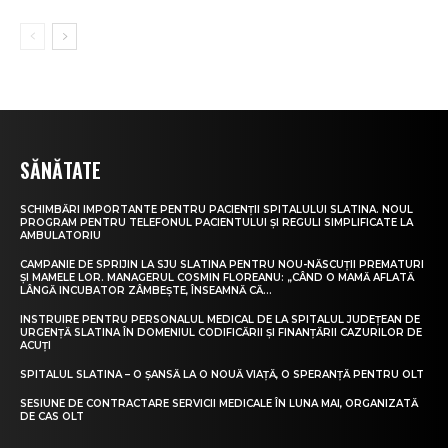
SĂNĂTATE
SCHIMBĂRI IMPORTANTE PENTRU PACIENȚII SPITALULUI SLATINA. NOUL
PROGRAM PENTRU TELEFONUL PACIENTULUI ȘI REGULI SIMPLIFICATE LA
AMBULATORIU
CAMPANIE DE SPRIJIN LA SJU SLATINA PENTRU NOU-NĂSCUȚII PREMATURI
ȘI MAMELE LOR. MANAGERUL COSMIN FLOREANU: „CÂND O MAMĂ AFLATĂ
LÂNGĂ INCUBATOR ZÂMBEȘTE, ÎNSEAMNĂ CĂ...
INSTRUIRE PENTRU PERSONALUL MEDICAL DE LA SPITALUL JUDEȚEAN DE
URGENȚĂ SLATINA ÎN DOMENIUL CODIFICĂRII ȘI FINANȚĂRII CAZURILOR DE
ACUȚI
SPITALUL SLATINA – O ȘANSĂ LA O NOUĂ VIAȚĂ, O SPERANȚĂ PENTRU OLT
SESIUNE DE CONTRACTARE SERVICII MEDICALE ÎN LUNA MAI, ORGANIZATĂ
DE CAS OLT