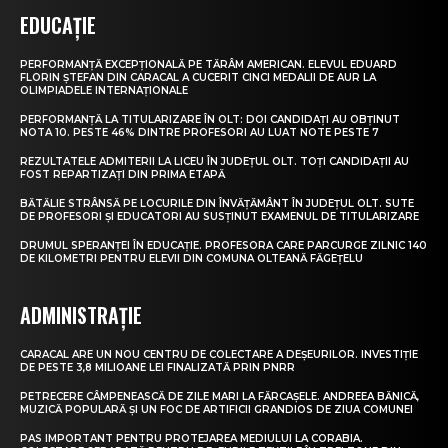
EDUCAȚIE
PERFORMANȚĂ EXCEPȚIONALĂ PE TĂRÂM AMERICAN. ELEVUL EDUARD
FLORIN ȘTEFAN DIN CARACAL A CUCERIT CINCI MEDALII DE AUR LA
OLIMPIADELE INTERNAȚIONALE
PERFORMANȚĂ LA TITULARIZARE ÎN OLT: DOI CANDIDAȚI AU OBȚINUT
NOTA 10. PESTE 46% DINTRE PROFESORI AU LUAT NOTE PESTE 7
REZULTATELE ADMITERII LA LICEU ÎN JUDEȚUL OLT. TOȚI CANDIDAȚII AU
FOST REPARTIZAȚI DIN PRIMA ETAPĂ
BĂTĂLIE STRÂNSĂ PE LOCURILE DIN ÎNVĂȚĂMÂNT ÎN JUDEȚUL OLT. SUTE
DE PROFESORI ȘI EDUCATORI AU SUSȚINUT EXAMENUL DE TITULARIZARE
DRUMUL SPERANȚEI ÎN EDUCAȚIE. PROFESORA CARE PARCURGE ZILNIC 140
DE KILOMETRI PENTRU ELEVII DIN COMUNA OLTEANĂ FĂGEȚELU
ADMINISTRAȚIE
CARACAL ARE UN NOU CENTRU DE COLECTARE A DEȘEURILOR. INVESTIȚIE
DE PESTE 3,8 MILIOANE LEI FINALIZATĂ PRIN PNRR
PETRECERE CÂMPENEASCĂ DE ZILE MARI LA FĂRCAȘELE. ANDREEA BĂNICĂ,
MUZICĂ POPULARĂ ȘI UN FOC DE ARTIFICII GRANDIOS DE ZIUA COMUNEI
PAS IMPORTANT PENTRU PROTEJAREA MEDIULUI LA CORABIA.