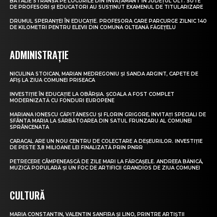
BĂTĂLIE STRÂNSĂ PE LOCURILE DIN ÎNVĂȚĂMÂNT ÎN JUDEȚUL OLT. SUTE
DE PROFESORI ȘI EDUCATORI AU SUSȚINUT EXAMENUL DE TITULARIZARE
DRUMUL SPERANȚEI ÎN EDUCAȚIE. PROFESORA CARE PARCURGE ZILNIC 140
DE KILOMETRI PENTRU ELEVII DIN COMUNA OLTEANĂ FĂGEȚELU
ADMINISTRAȚIE
NICULINA STOICAN, MARIAN MEDREGONIU ȘI SANDA ARGINT, CAPETE DE
AFIȘ LA ZIUA COMUNEI PRISEACA
INVESTIȚIE ÎN EDUCAȚIE LA OBÂRȘIA. ȘCOALA A FOST COMPLET
MODERNIZATĂ CU FONDURI EUROPENE
MARIANA IONESCU CĂPITĂNESCU ȘI FLORIN GRIGORE, INVITAȚI SPECIALI DE
SFÂNTA MARIA LA SĂRBĂTOAREA DIN SATUL FRUNZARU AL COMUNEI
SPRÂNCENATA
CARACAL ARE UN NOU CENTRU DE COLECTARE A DEȘEURILOR. INVESTIȚIE
DE PESTE 3,8 MILIOANE LEI FINALIZATĂ PRIN PNRR
PETRECERE CÂMPENEASCĂ DE ZILE MARI LA FĂRCAȘELE. ANDREEA BĂNICĂ,
MUZICĂ POPULARĂ ȘI UN FOC DE ARTIFICII GRANDIOS DE ZIUA COMUNEI
CULTURĂ
MARIA CONSTANTIN, VALENTIN SANFIRA ȘI LINO, PRINTRE ARTIȘTII