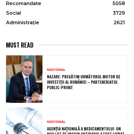
Recomandate
5058
Social
3729
Administrație
2621
MUST READ
NAȚIONAL
NAZARE: PREGĂTIM URMĂTORUL MOTOR DE
INVESTIȚII AL ROMÂNIEI – PARTENERIATUL
PUBLIC-PRIVAT
NAȚIONAL
AGENȚIA NAȚIONALĂ A MEDICAMENTULUI: UN
NOU LOT DE VACCIN ANTIRABIC A FOST LIVRAT