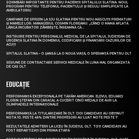
SCHIMBĂRI IMPORTANTE PENTRU PACIENȚII SPITALULUI SLATINA. NOUL
PROGRAM PENTRU TELEFONUL PACIENTULUI ȘI REGULI SIMPLIFICATE LA
AMBULATORIU
CAMPANIE DE SPRIJIN LA SJU SLATINA PENTRU NOU-NĂSCUȚII PREMATURI
ȘI MAMELE LOR. MANAGERUL COSMIN FLOREANU: „CÂND O MAMĂ AFLATĂ
LÂNGĂ INCUBATOR ZÂMBEȘTE, ÎNSEAMNĂ CĂ...
INSTRUIRE PENTRU PERSONALUL MEDICAL DE LA SPITALUL JUDEȚEAN DE
URGENȚĂ SLATINA ÎN DOMENIUL CODIFICĂRII ȘI FINANȚĂRII CAZURILOR DE
ACUȚI
SPITALUL SLATINA – O ȘANSĂ LA O NOUĂ VIAȚĂ, O SPERANȚĂ PENTRU OLT
SESIUNE DE CONTRACTARE SERVICII MEDICALE ÎN LUNA MAI, ORGANIZATĂ
DE CAS OLT
EDUCAȚIE
PERFORMANȚĂ EXCEPȚIONALĂ PE TĂRÂM AMERICAN. ELEVUL EDUARD
FLORIN ȘTEFAN DIN CARACAL A CUCERIT CINCI MEDALII DE AUR LA
OLIMPIADELE INTERNAȚIONALE
PERFORMANȚĂ LA TITULARIZARE ÎN OLT: DOI CANDIDAȚI AU OBȚINUT
NOTA 10. PESTE 46% DINTRE PROFESORI AU LUAT NOTE PESTE 7
REZULTATELE ADMITERII LA LICEU ÎN JUDEȚUL OLT. TOȚI CANDIDAȚII AU
FOST REPARTIZAȚI DIN PRIMA ETAPĂ