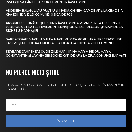
INVITAȚI SĂ CÂNTE LA ZIUA COMUNEI PÂRȘCOVENI
ANDREEA BĂLAN, LIVIU PUȘTIU ȘI MARIA GHINEA, CAP DE AFIȘ LA CEA DE-A
XI-A EDIȚIE A ZILEI COMUNEI OSICA DE JOS
ANSAMBLUL „BRÂULEȚUL” DIN PÂRȘCOVENI A REPREZENTAT CU CINSTE
JUDEȚUL OLT LA FESTIVALUL INTERNAȚIONAL DE FOLCLOR „MARA” DE LA
SIGHETU MARMAȚIEI
SĂRBĂTOARE MARE LA VALEA MARE. MUZICĂ POPULARĂ, SPECTACOL DE
LASERE ȘI FOC DE ARTIFICII LA CEA DE-A IX-A EDIȚIE A ZILEI COMUNEI
SERBARE CÂMPENEASCĂ DE ZILE MARI. IRINA MARIA BIROU, MARIA
CONSTANTIN ȘI LAVINIA BÎRSOGHE, CAP DE AFIȘ LA ZIUA COMUNEI BĂRĂȘTI
NU PIERDE NICIO ȘTIRE
FI LA CURENT CU TOATE ȘTIRILE DE PE GLOB ȘI VEZI CE SE ÎNTÂMPLĂ ÎN
ORAȘUL TĂU.
ÎNSCRIE-TE